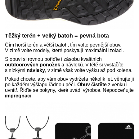
Těžký terén + velký batoh = pevná bota
Čím horší terén a větší batoh, tím volte pevnější obuv.
V zimě volte modely, které poskytují maximální izolaci.
S obuví si rovnou pořiďte i zásobu kvalitních
outdoorových ponožek
a návleků. V létě si vystačíte
s nízkými
návleky
, v zimě však volte výšku až pod kolena.
Pokud chcete, aby vám obuv vydržela několik let, věnujte ji
po každém výšlapu řádnou péči.
Obuv čistěte
z venku i
uvnitř. Řiďte se pokyny, které uvádí výrobce. Nepodceňujte
impregnaci
.