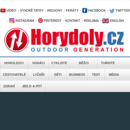
VIDEO
-
VYSOKÉ TATRY
-
REGIONY
-
FERÁTY
-
FACEBOOK
-
TWITTER
-
INSTAGRAM
-
PINTEREST
-
KONTAKT
-
REKLAMA
-
ENGLISH
HOROLEZCI
VODÁCI
CYKLISTÉ
BĚŽCI
TURISTÉ
CESTOVATELÉ
LYŽAŘI
DĚTI
BUSINESS
TEST
MÉDIA
ZDRAVÍ
JÍDLO A PITÍ