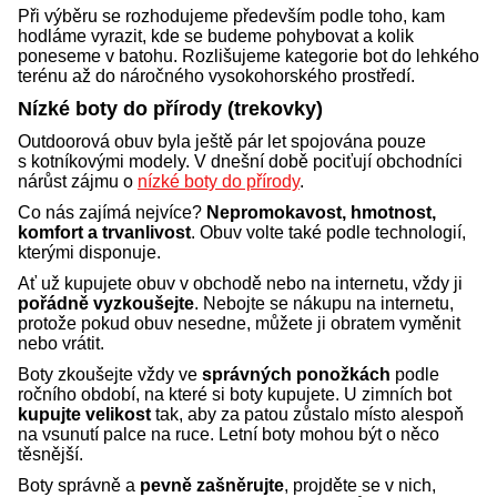
Při výběru se rozhodujeme především podle toho, kam
hodláme vyrazit, kde se budeme pohybovat a kolik
poneseme v batohu. Rozlišujeme kategorie bot do lehkého
terénu až do náročného vysokohorského prostředí.
Nízké boty do přírody (trekovky)
Outdoorová obuv byla ještě pár let spojována pouze
s kotníkovými modely. V dnešní době pociťují obchodníci
nárůst zájmu o
nízké boty do přírody
.
Co nás zajímá nejvíce?
Nepromokavost, hmotnost,
komfort a trvanlivost
. Obuv volte také podle technologií,
kterými disponuje.
Ať už kupujete obuv v obchodě nebo na internetu, vždy ji
pořádně vyzkoušejte
. Nebojte se nákupu na internetu,
protože pokud obuv nesedne, můžete ji obratem vyměnit
nebo vrátit.
Boty zkoušejte vždy ve
správných ponožkách
podle
ročního období, na které si boty kupujete. U zimních bot
kupujte velikost
tak, aby za patou zůstalo místo alespoň
na vsunutí palce na ruce. Letní boty mohou být o něco
těsnější.
Boty správně a
pevně zašněrujte
, projděte se v nich,