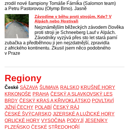
zrodil nové šampiony Tomáše Fárníka (Salomon team)
a Petru Pastorovou (Olymp Brno). Jasně
Závodíme v běhu proti strojům. Kde? V
Alpách nebo Hostivaři
Nejznámějším běžeckých závodem člověka
proti stroji je Schneeberg Lauf v Alpách.
Závodníky vyzývá přes sto let stará parní
zubačka a předběhnou ji jen nejzdatnější, zpravidla
z afrického kontinentu. Zkusil jsem něco podobného
v Praze
Regiony
České
SÁZAVA
ŠUMAVA
RALSKO
KRUŠNÉ HORY
KRKONOŠE
PRAHA
ČESKÝ A SLAVKOVSKÝ LES
BRDY
ČESKÝ KRAS A KŘIVOKLÁTSKO
POVLTAVÍ
JIŽNÍ ČECHY
POLABÍ
ČESKÝ RÁJ
ČESKÉ ŠVÝCARSKO
JIZERSKÉ A LUŽICKÉ HORY
ORLICKÉ HORY
VYSOČINA
PODYJÍ
JESENÍKY
PLZEŇSKO
ČESKÉ STŘEDOHOŘÍ