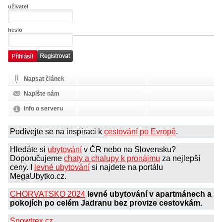
uživatel
heslo
Napsat článek
Napište nám
Info o serveru
Podívejte se na inspiraci k
cestování po Evropě
.
Hledáte si
ubytování
v ČR nebo na Slovensku?
Doporučujeme
chaty a chalupy k pronájmu
za nejlepší
ceny. I
levné ubytování
si najdete na portálu
MegaUbytko.cz.
CHORVATSKO 2024
levné ubytování v apartmánech a
pokojích po celém Jadranu bez provize cestovkám.
Snowtrex.cz