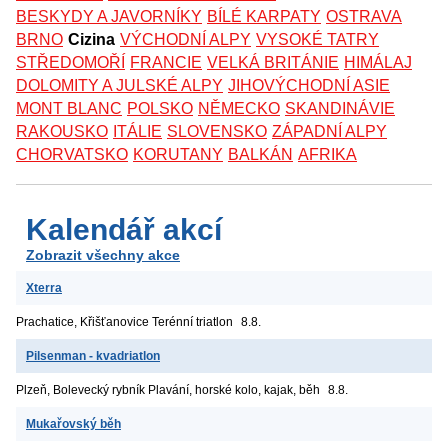
BESKYDY A JAVORNÍKY
BÍLÉ KARPATY
OSTRAVA
BRNO
Cizina
VÝCHODNÍ ALPY
VYSOKÉ TATRY
STŘEDOMOŘÍ
FRANCIE
VELKÁ BRITÁNIE
HIMÁLAJ
DOLOMITY A JULSKÉ ALPY
JIHOVÝCHODNÍ ASIE
MONT BLANC
POLSKO
NĚMECKO
SKANDINÁVIE
RAKOUSKO
ITÁLIE
SLOVENSKO
ZÁPADNÍ ALPY
CHORVATSKO
KORUTANY
BALKÁN
AFRIKA
Kalendář akcí
Zobrazit všechny akce
Xterra
Prachatice, Křišťanovice
Terénní triatlon
8.8.
Pilsenman - kvadriatlon
Plzeň, Bolevecký rybník
Plavání, horské kolo, kajak, běh
8.8.
Mukařovský běh