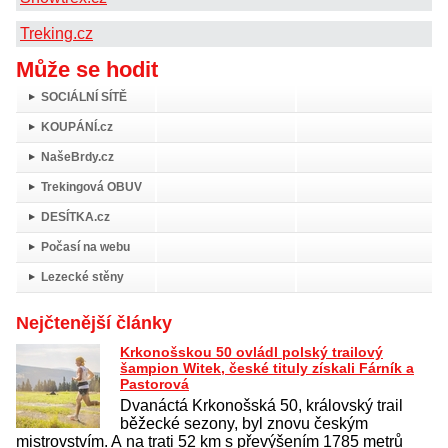
Treking.cz
Může se hodit
SOCIÁLNÍ SÍTĚ
KOUPÁNÍ.cz
NašeBrdy.cz
Trekingová OBUV
DESÍTKA.cz
Počasí na webu
Lezecké stěny
Nejčtenější články
Krkonošskou 50 ovládl polský trailový
šampion Witek, české tituly získali Fárník a
Pastorová
Dvanáctá Krkonošská 50, královský trail
běžecké sezony, byl znovu českým
mistrovstvím. A na trati 52 km s převýšením 1785 metrů