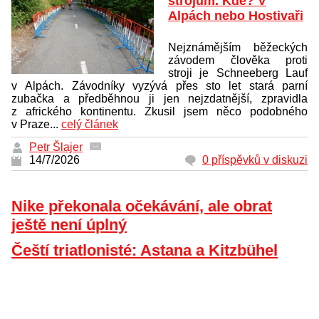
strojům. Kde? V
Alpách nebo Hostivaři
Nejznámějším běžeckých
závodem člověka proti
stroji je Schneeberg Lauf
v Alpách. Závodníky vyzývá přes sto let stará parní
zubačka a předběhnou ji jen nejzdatnější, zpravidla
z afrického kontinentu. Zkusil jsem něco podobného
v Praze...
celý článek
Petr Šlajer
14/7/2026
0 příspěvků v diskuzi
Nike překonala očekávání, ale obrat
ještě není úplný
Čeští triatlonisté: Astana a Kitzbühel