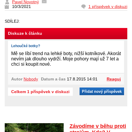
Pavel Novotný
10/3/2021
1 příspěvek v diskuzi
SDÍLEJ:
Diskuze k článku
Lehoučké botky?
Mě se líbí trend na lehké boty, nižší kotníkové. Akorát
nevím jak dlouho vydrží. Moje pohory mají už 7 let a
chci si koupit nové.
Autor
Nobody
Datum a čas
17.8.2015 14:01
Reaguj
Celkem 1 příspěvek v diskuzi
Přidat nový příspěvek
Závodíme v běhu proti