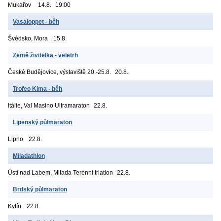
Mukařov
14.8.
19:00
Vasaloppet - běh
Švédsko, Mora
15.8.
Země živitelka - veletrh
České Budějovice, výstaviště
20.-25.8.
20.8.
Trofeo Kima - běh
Itálie, Val Masino
Ultramaraton
22.8.
Lipenský půlmaraton
Lipno
22.8.
Miladathlon
Ústí nad Labem, Milada
Terénní triatlon
22.8.
Brdský půlmaraton
Kytín
22.8.