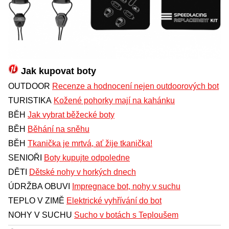
Jak kupovat boty
OUTDOOR
Recenze a hodnocení nejen outdoorových bot
TURISTIKA
Kožené pohorky mají na kahánku
BĚH
Jak vybrat běžecké boty
BĚH
Běhání na sněhu
BĚH
Tkanička je mrtvá, ať žije tkanička!
SENIOŘI
Boty kupujte odpoledne
DĚTI
Dětské nohy v horkých dnech
ÚDRŽBA OBUVI
Impregnace bot, nohy v suchu
TEPLO V ZIMĚ
Elektrické vyhřívání do bot
NOHY V SUCHU
Sucho v botách s Teploušem