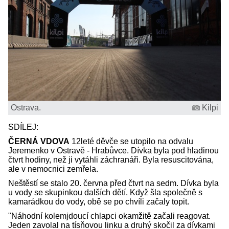
Ostrava.
Kilpi
SDÍLEJ:
ČERNÁ VDOVA
12leté děvče se utopilo na odvalu
Jeremenko v Ostravě - Hrabůvce. Dívka byla pod hladinou
čtvrt hodiny, než ji vytáhli záchranáři. Byla resuscitována,
ale v nemocnici zemřela.
Neštěstí se stalo 20. června před čtvrt na sedm. Dívka byla
u vody se skupinkou dalších dětí. Když šla společně s
kamarádkou do vody, obě se po chvíli začaly topit.
"Náhodní kolemjdoucí chlapci okamžitě začali reagovat.
Jeden zavolal na tísňovou linku a druhý skočil za dívkami