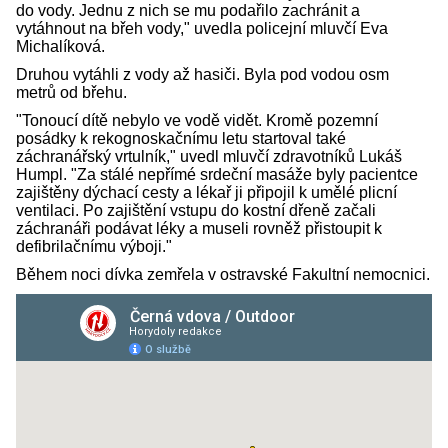
do vody. Jednu z nich se mu podařilo zachránit a
vytáhnout na břeh vody," uvedla policejní mluvčí Eva
Michalíková.
Druhou vytáhli z vody až hasiči. Byla pod vodou osm
metrů od břehu.
"Tonoucí dítě nebylo ve vodě vidět. Kromě pozemní
posádky k rekognoskačnímu letu startoval také
záchranářský vrtulník," uvedl mluvčí zdravotníků Lukáš
Humpl. "Za stálé nepřímé srdeční masáže byly pacientce
zajištěny dýchací cesty a lékař ji připojil k umělé plicní
ventilaci. Po zajištění vstupu do kostní dřeně začali
záchranáři podávat léky a museli rovněž přistoupit k
defibrilačnímu výboji."
Během noci dívka zemřela v ostravské Fakultní nemocnici.