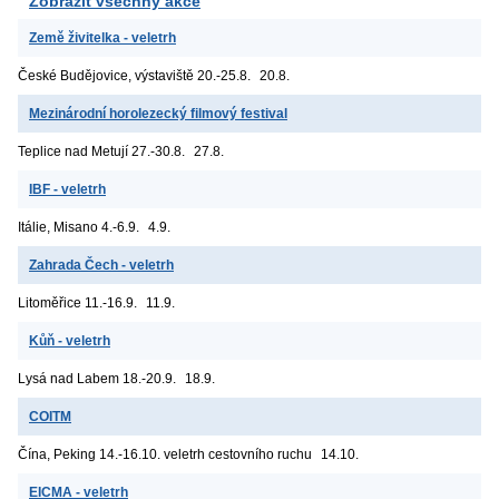
Zobrazit všechny akce
Země živitelka - veletrh
České Budějovice, výstaviště
20.-25.8.
20.8.
Mezinárodní horolezecký filmový festival
Teplice nad Metují
27.-30.8.
27.8.
IBF - veletrh
Itálie, Misano
4.-6.9.
4.9.
Zahrada Čech - veletrh
Litoměřice
11.-16.9.
11.9.
Kůň - veletrh
Lysá nad Labem
18.-20.9.
18.9.
COITM
Čína, Peking
14.-16.10. veletrh cestovního ruchu
14.10.
EICMA - veletrh