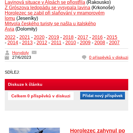
Lavinová situace v Alpách se přiostřila
(Rakousko)
Z Grószova ledopádu se vysypala lavina
(Krkonoše)
Horolezec se zabil při slaňování v mramorovém
lomu
(Jeseníky)
Mrtvola českého turisty se našla u italského
Avia
(Dolomity)
2022
-
2021
-
2020
-
2019
-
2018
-
2017
-
2016
-
2015
-
2014
-
2013
-
2012
-
2011
-
2010
-
2009
-
2008
-
2007
Horydoly
27/6/2023
0 příspěvků v diskuzi
SDÍLEJ:
Diskuze k článku
Celkem 0 příspěvků v diskuzi
Přidat nový příspěvek
Horolezec zahynul po