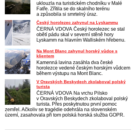
uklouzla na turistickém chodníku v Malé
Fatře. Zřítila se do skalního terénu
a způsobila si smrtelný úraz.
Český horolezec zahynul na Lyskammu
ČERNÁ VDOVA Český horolezec se stal
obětí pádu skal v severní stěně hory
Lyskamm na hlavním Walliském hřebenu.
Na Mont Blanc zahynul horský vůdce s
klientem
Kamenná lavina zasáhla dva české
horolezce vedené českým horským vůdcem
během výstupu na Mont Blanc.
V Oravských Beskydech zkolaboval polský
turista
ČERNÁ VDOVA Na vrchu Pilsko
v Oravských Beskydech zkolaboval polský
turista. Přes poskytnutou první pomoc
zemřel. Ačkoliv se tragédie odehrála na slovenském
území, zasahovala při tom polská horská služba GOPR.