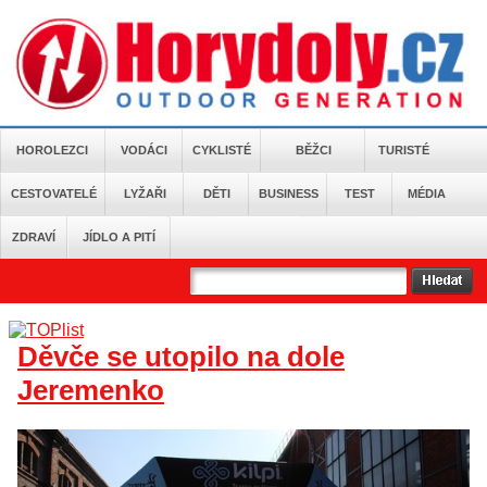
HOROLEZCI
VODÁCI
CYKLISTÉ
BĚŽCI
TURISTÉ
CESTOVATELÉ
LYŽAŘI
DĚTI
BUSINESS
TEST
MÉDIA
ZDRAVÍ
JÍDLO A PITÍ
Děvče se utopilo na dole
Jeremenko