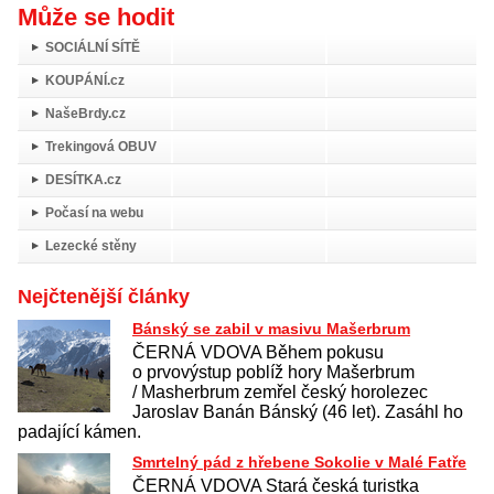
Může se hodit
SOCIÁLNÍ SÍTĚ
KOUPÁNÍ.cz
NašeBrdy.cz
Trekingová OBUV
DESÍTKA.cz
Počasí na webu
Lezecké stěny
Nejčtenější články
Bánský se zabil v masivu Mašerbrum
ČERNÁ VDOVA Během pokusu
o prvovýstup poblíž hory Mašerbrum
/ Masherbrum zemřel český horolezec
Jaroslav Banán Bánský (46 let). Zasáhl ho
padající kámen.
Smrtelný pád z hřebene Sokolie v Malé Fatře
ČERNÁ VDOVA Stará česká turistka