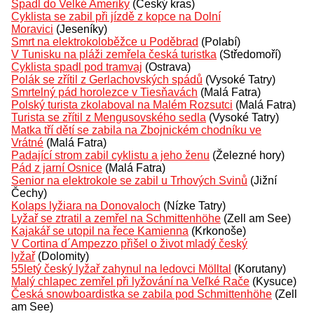
Spadl do Velké Ameriky
(Český kras)
Cyklista se zabil při jízdě z kopce na Dolní
Moravici
(Jeseníky)
Smrt na elektrokoloběžce u Poděbrad
(Polabí)
V Tunisku na pláži zemřela česká turistka
(Středomoří)
Cyklista spadl pod tramvaj
(Ostrava)
Polák se zřítil z Gerlachovských spádů
(Vysoké Tatry)
Smrtelný pád horolezce v Tiesňavách
(Malá Fatra)
Polský turista zkolaboval na Malém Rozsutci
(Malá Fatra)
Turista se zřítil z Mengusovského sedla
(Vysoké Tatry)
Matka tří dětí se zabila na Zbojnickém chodníku ve
Vrátné
(Malá Fatra)
Padající strom zabil cyklistu a jeho ženu
(Železné hory)
Pád z jarní Osnice
(Malá Fatra)
Senior na elektrokole se zabil u Trhových Svinů
(Jižní
Čechy)
Kolaps lyžiara na Donovaloch
(Nízke Tatry)
Lyžař se ztratil a zemřel na Schmittenhöhe
(Zell am See)
Kajakář se utopil na řece Kamienna
(Krkonoše)
V Cortina d´Ampezzo přišel o život mladý český
lyžař
(Dolomity)
55letý český lyžař zahynul na ledovci Mölltal
(Korutany)
Malý chlapec zemřel při lyžování na Veľké Rače
(Kysuce)
Česká snowboardistka se zabila pod Schmittenhöhe
(Zell
am See)