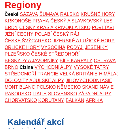
Regiony
České
SÁZAVA
ŠUMAVA
RALSKO
KRUŠNÉ HORY
KRKONOŠE
PRAHA
ČESKÝ A SLAVKOVSKÝ LES
BRDY
ČESKÝ KRAS A KŘIVOKLÁTSKO
POVLTAVÍ
JIŽNÍ ČECHY
POLABÍ
ČESKÝ RÁJ
ČESKÉ ŠVÝCARSKO
JIZERSKÉ A LUŽICKÉ HORY
ORLICKÉ HORY
VYSOČINA
PODYJÍ
JESENÍKY
PLZEŇSKO
ČESKÉ STŘEDOHOŘÍ
BESKYDY A JAVORNÍKY
BÍLÉ KARPATY
OSTRAVA
BRNO
Cizina
VÝCHODNÍ ALPY
VYSOKÉ TATRY
STŘEDOMOŘÍ
FRANCIE
VELKÁ BRITÁNIE
HIMÁLAJ
DOLOMITY A JULSKÉ ALPY
JIHOVÝCHODNÍ ASIE
MONT BLANC
POLSKO
NĚMECKO
SKANDINÁVIE
RAKOUSKO
ITÁLIE
SLOVENSKO
ZÁPADNÍ ALPY
CHORVATSKO
KORUTANY
BALKÁN
AFRIKA
Kalendář akcí