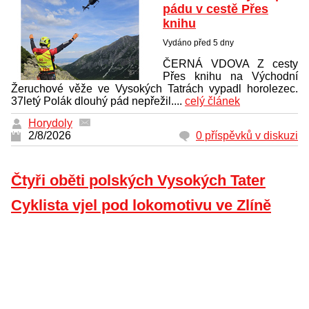
pádu v cestě Přes
knihu
Vydáno před 5 dny
ČERNÁ VDOVA Z cesty
Přes knihu na Východní
Žeruchové věže ve Vysokých Tatrách vypadl horolezec.
37letý Polák dlouhý pád nepřežil....
celý článek
Horydoly
2/8/2026
0 příspěvků v diskuzi
Čtyři oběti polských Vysokých Tater
Cyklista vjel pod lokomotivu ve Zlíně