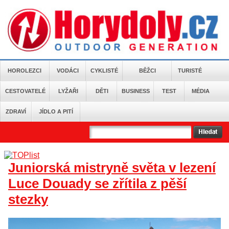
HOROLEZCI
VODÁCI
CYKLISTÉ
BĚŽCI
TURISTÉ
CESTOVATELÉ
LYŽAŘI
DĚTI
BUSINESS
TEST
MÉDIA
ZDRAVÍ
JÍDLO A PITÍ
Juniorská mistryně světa v lezení
Luce Douady se zřítila z pěší
stezky