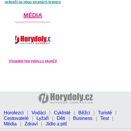
nejlepší na obou stranách hranice
MÉDIA
Výpadek Horydoly.cz skončil
Horolezci
Vodáci
Cyklisté
Běžci
Turisté
Cestovatelé
Lyžaři
Děti
Business
Test
Média
Zdraví
Jídlo a pití