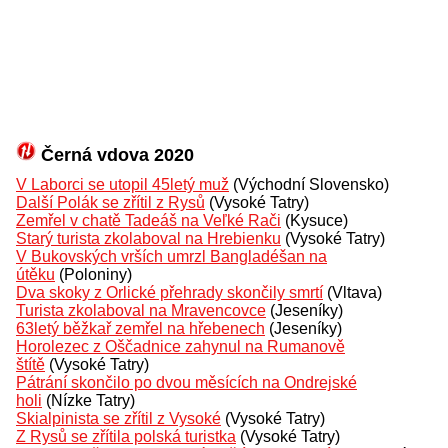
Černá vdova 2020
V Laborci se utopil 45letý muž
(Východní Slovensko)
Další Polák se zřítil z Rysů
(Vysoké Tatry)
Zemřel v chatě Tadeáš na Veľké Rači
(Kysuce)
Starý turista zkolaboval na Hrebienku
(Vysoké Tatry)
V Bukovských vrších umrzl Bangladéšan na
útěku
(Poloniny)
Dva skoky z Orlické přehrady skončily smrtí
(Vltava)
Turista zkolaboval na Mravencovce
(Jeseníky)
63letý běžkař zemřel na hřebenech
(Jeseníky)
Horolezec z Oščadnice zahynul na Rumanově
štítě
(Vysoké Tatry)
Pátrání skončilo po dvou měsících na Ondrejské
holi
(Nízke Tatry)
Skialpinista se zřítil z Vysoké
(Vysoké Tatry)
Z Rysů se zřítila polská turistka
(Vysoké Tatry)