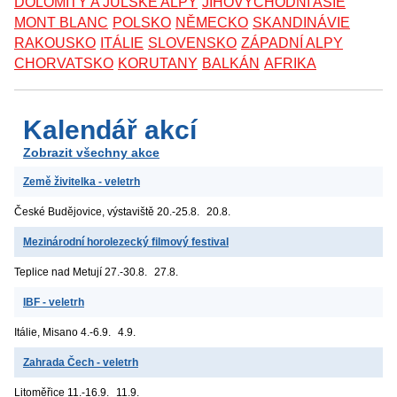
DOLOMITY A JULSKÉ ALPY
JIHOVÝCHODNÍ ASIE
MONT BLANC
POLSKO
NĚMECKO
SKANDINÁVIE
RAKOUSKO
ITÁLIE
SLOVENSKO
ZÁPADNÍ ALPY
CHORVATSKO
KORUTANY
BALKÁN
AFRIKA
Kalendář akcí
Zobrazit všechny akce
Země živitelka - veletrh
České Budějovice, výstaviště
20.-25.8.
20.8.
Mezinárodní horolezecký filmový festival
Teplice nad Metují
27.-30.8.
27.8.
IBF - veletrh
Itálie, Misano
4.-6.9.
4.9.
Zahrada Čech - veletrh
Litoměřice
11.-16.9.
11.9.