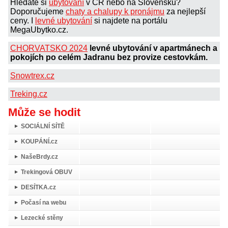
Hledáte si
ubytování
v ČR nebo na Slovensku?
Doporučujeme
chaty a chalupy k pronájmu
za nejlepší
ceny. I
levné ubytování
si najdete na portálu
MegaUbytko.cz.
CHORVATSKO 2024
levné ubytování v apartmánech a
pokojích po celém Jadranu bez provize cestovkám.
Snowtrex.cz
Treking.cz
Může se hodit
SOCIÁLNÍ SÍTĚ
KOUPÁNÍ.cz
NašeBrdy.cz
Trekingová OBUV
DESÍTKA.cz
Počasí na webu
Lezecké stěny