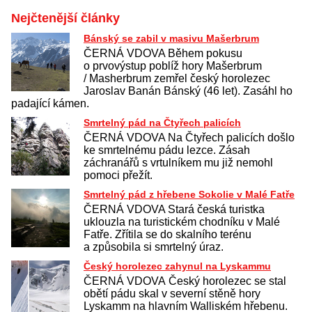
Nejčtenější články
Bánský se zabil v masivu Mašerbrum
ČERNÁ VDOVA Během pokusu
o prvovýstup poblíž hory Mašerbrum
/ Masherbrum zemřel český horolezec
Jaroslav Banán Bánský (46 let). Zasáhl ho
padající kámen.
Smrtelný pád na Čtyřech palicích
ČERNÁ VDOVA Na Čtyřech palicích došlo
ke smrtelnému pádu lezce. Zásah
záchranářů s vrtulníkem mu již nemohl
pomoci přežít.
Smrtelný pád z hřebene Sokolie v Malé Fatře
ČERNÁ VDOVA Stará česká turistka
uklouzla na turistickém chodníku v Malé
Fatře. Zřítila se do skalního terénu
a způsobila si smrtelný úraz.
Český horolezec zahynul na Lyskammu
ČERNÁ VDOVA Český horolezec se stal
obětí pádu skal v severní stěně hory
Lyskamm na hlavním Walliském hřebenu.