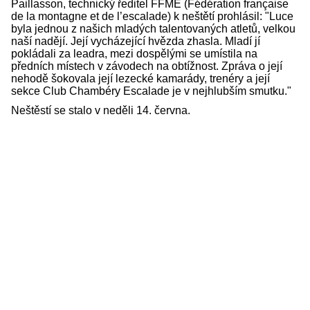
Paillasson, technický ředitel FFME (Fédération française
de la montagne et de l’escalade) k neštětí prohlásil: "Luce
byla jednou z našich mladých talentovaných atletů, velkou
naší nadějí. Její vycházející hvězda zhasla. Mladí jí
pokládali za leadra, mezi dospělými se umístila na
předních místech v závodech na obtížnost. Zpráva o její
nehodě šokovala její lezecké kamarády, trenéry a její
sekce Club Chambéry Escalade je v nejhlubším smutku."
Neštěstí se stalo v neděli 14. června.