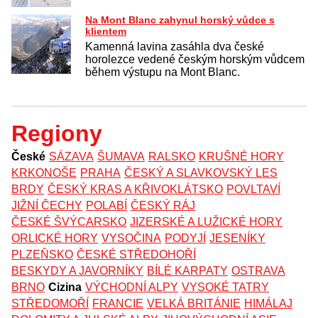
Na Mont Blanc zahynul horský vůdce s
klientem
Kamenná lavina zasáhla dva české
horolezce vedené českým horským vůdcem
během výstupu na Mont Blanc.
Regiony
České
SÁZAVA
ŠUMAVA
RALSKO
KRUŠNÉ HORY
KRKONOŠE
PRAHA
ČESKÝ A SLAVKOVSKÝ LES
BRDY
ČESKÝ KRAS A KŘIVOKLÁTSKO
POVLTAVÍ
JIŽNÍ ČECHY
POLABÍ
ČESKÝ RÁJ
ČESKÉ ŠVÝCARSKO
JIZERSKÉ A LUŽICKÉ HORY
ORLICKÉ HORY
VYSOČINA
PODYJÍ
JESENÍKY
PLZEŇSKO
ČESKÉ STŘEDOHOŘÍ
BESKYDY A JAVORNÍKY
BÍLÉ KARPATY
OSTRAVA
BRNO
Cizina
VÝCHODNÍ ALPY
VYSOKÉ TATRY
STŘEDOMOŘÍ
FRANCIE
VELKÁ BRITÁNIE
HIMÁLAJ