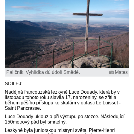
Paličník. Vyhlídka dú údolí Smědé.
Mates
SDÍLEJ:
Nadějná francouzská lezkyně Luce Douady, která by v
listopadu tohoto roku slavila 17. narozeniny, se zřítila
během pěšího přístupu ke skalám v oblasti Le Luisset -
Saint Pancrasse.
Luce Douady uklouzla při výstupu po stezce. Následující
150metrový pád byl smrtelný.
Lezkyně byla juniorskou mistryni světa. Pierre-Henri