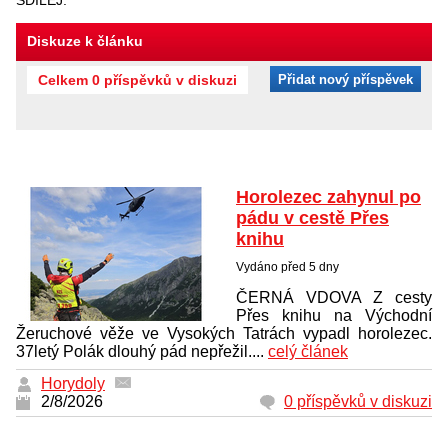
Diskuze k článku
Celkem 0 příspěvků v diskuzi
Přidat nový příspěvek
Horolezec zahynul po
pádu v cestě Přes
knihu
Vydáno před 5 dny
ČERNÁ VDOVA Z cesty
Přes knihu na Východní
Žeruchové věže ve Vysokých Tatrách vypadl horolezec.
37letý Polák dlouhý pád nepřežil....
celý článek
Horydoly
2/8/2026
0 příspěvků v diskuzi