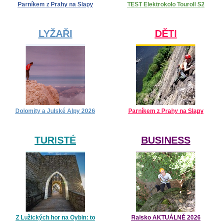
Parníkem z Prahy na Slapy
TEST Elektrokolo Touroll S2
LYŽAŘI
DĚTI
Dolomity a Julské Alpy 2026
Parníkem z Prahy na Slapy
TURISTÉ
BUSINESS
Z Lužických hor na Oybin: to
Ralsko AKTUÁLNĚ 2026