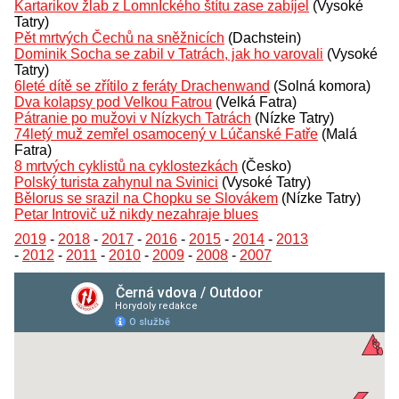
Kartarikov žlab z LomnIckého štítu zase zabíjel
(Vysoké
Tatry)
Pět mrtvých Čechů na sněžnicích
(Dachstein)
Dominik Socha se zabil v Tatrách, jak ho varovali
(Vysoké
Tatry)
6leté dítě se zřítilo z feráty Drachenwand
(Solná komora)
Dva kolapsy pod Velkou Fatrou
(Velká Fatra)
Pátranie po mužovi v Nízkych Tatrách
(Nízke Tatry)
74letý muž zemřel osamocený v Lúčanské Fatře
(Malá
Fatra)
8 mrtvých cyklistů na cyklostezkách
(Česko)
Polský turista zahynul na Svinici
(Vysoké Tatry)
Bělorus se srazil na Chopku se Slovákem
(Nízke Tatry)
Petar Introvič už nikdy nezahraje blues
2019
-
2018
-
2017
-
2016
-
2015
-
2014
-
2013
-
2012
-
2011
-
2010
-
2009
-
2008
-
2007