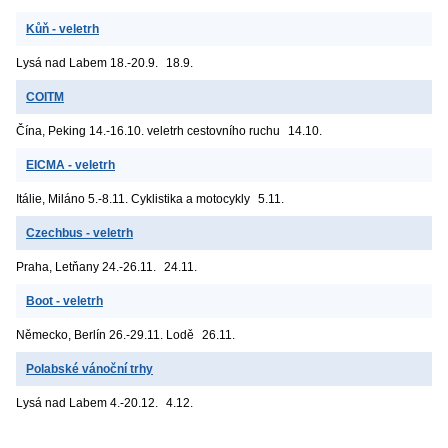
Kůň - veletrh
Lysá nad Labem
18.-20.9.
18.9.
COITM
Čína, Peking
14.-16.10. veletrh cestovního ruchu
14.10.
EICMA - veletrh
Itálie, Miláno
5.-8.11. Cyklistika a motocykly
5.11.
Czechbus - veletrh
Praha, Letňany
24.-26.11.
24.11.
Boot - veletrh
Německo, Berlín
26.-29.11. Lodě
26.11.
Polabské vánoční trhy
Lysá nad Labem
4.-20.12.
4.12.