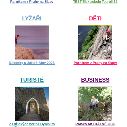
Parníkem z Prahy na Slapy
TEST Elektrokolo Touroll S2
LYŽAŘI
DĚTI
Dolomity a Julské Alpy 2026
Parníkem z Prahy na Slapy
TURISTÉ
BUSINESS
Z Lužických hor na Oybin: to
Ralsko AKTUÁLNĚ 2026