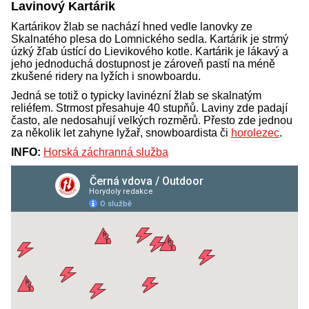
Lavinový Kartárik
Kartárikov žlab se nachází hned vedle lanovky ze
Skalnatého plesa do Lomnického sedla. Kartárik je strmý
úzký žľab ústící do Lievikového kotle. Kartárik je lákavý a
jeho jednoduchá dostupnost je zároveň pastí na méně
zkušené ridery na lyžích i snowboardu.
Jedná se totiž o typicky lavinézní žlab se skalnatým
reliéfem. Strmost přesahuje 40 stupňů. Laviny zde padají
často, ale nedosahují velkých rozměrů. Přesto zde jednou
za několik let zahyne lyžař, snowboardista či
horolezec
.
INFO:
Horská záchranná služba