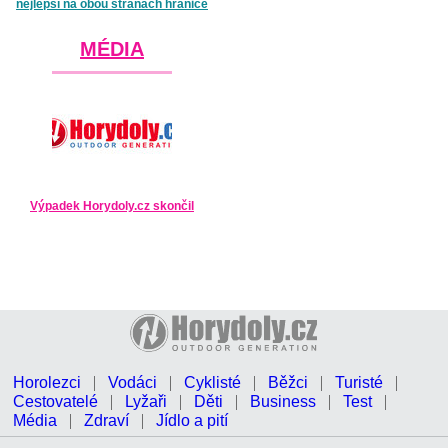
nejlepší na obou stranách hranice
MÉDIA
Výpadek Horydoly.cz skončil
Horolezci
Vodáci
Cyklisté
Běžci
Turisté
Cestovatelé
Lyžaři
Děti
Business
Test
Média
Zdraví
Jídlo a pití