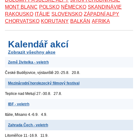
MONT BLANC
POLSKO
NĚMECKO
SKANDINÁVIE
RAKOUSKO
ITÁLIE
SLOVENSKO
ZÁPADNÍ ALPY
CHORVATSKO
KORUTANY
BALKÁN
AFRIKA
Kalendář akcí
Zobrazit všechny akce
Země živitelka - veletrh
České Budějovice, výstaviště
20.-25.8.
20.8.
Mezinárodní horolezecký filmový festival
Teplice nad Metují
27.-30.8.
27.8.
IBF - veletrh
Itálie, Misano
4.-6.9.
4.9.
Zahrada Čech - veletrh
Litoměřice
11.-16.9.
11.9.