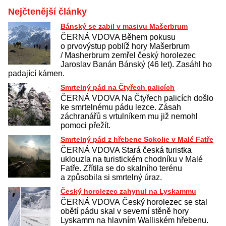
Nejčtenější články
Bánský se zabil v masivu Mašerbrum
ČERNÁ VDOVA Během pokusu
o prvovýstup poblíž hory Mašerbrum
/ Masherbrum zemřel český horolezec
Jaroslav Banán Bánský (46 let). Zasáhl ho
padající kámen.
Smrtelný pád na Čtyřech palicích
ČERNÁ VDOVA Na Čtyřech palicích došlo
ke smrtelnému pádu lezce. Zásah
záchranářů s vrtulníkem mu již nemohl
pomoci přežít.
Smrtelný pád z hřebene Sokolie v Malé Fatře
ČERNÁ VDOVA Stará česká turistka
uklouzla na turistickém chodníku v Malé
Fatře. Zřítila se do skalního terénu
a způsobila si smrtelný úraz.
Český horolezec zahynul na Lyskammu
ČERNÁ VDOVA Český horolezec se stal
obětí pádu skal v severní stěně hory
Lyskamm na hlavním Walliském hřebenu.