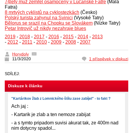
74letý muž zemřel osamocený v Lúčanské Fatře
(Malá
Fatra)
8 mrtvých cyklistů na cyklostezkách
(Česko)
Polský turista zahynul na Svinici
(Vysoké Tatry)
Bělorus se srazil na Chopku se Slovákem
(Nízke Tatry)
Petar Introvič už nikdy nezahraje blues
2019
-
2018
-
2017
-
2016
-
2015
-
2014
-
2013
-
2012
-
2011
-
2010
-
2009
-
2008
-
2007
Horydoly
11/3/2020
1 příspěvek v diskuzi
SDÍLEJ:
Diskuze k článku
"Kartárikov žlab z Lomnického štítu zase zabíjel" - to fakt ?
Ach jaj :
- Kartarik je zlab a ten nemoze zabijat
- a s tymto pripadom suvisi akurat tak, ze 400m nad
nim dotycny spadol...