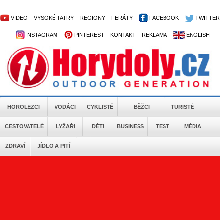
VIDEO
-
VYSOKÉ TATRY
-
REGIONY
-
FERÁTY
-
FACEBOOK
-
TWITTER
-
INSTAGRAM
-
PINTEREST
-
KONTAKT
-
REKLAMA
-
ENGLISH
HOROLEZCI
VODÁCI
CYKLISTÉ
BĚŽCI
TURISTÉ
CESTOVATELÉ
LYŽAŘI
DĚTI
BUSINESS
TEST
MÉDIA
ZDRAVÍ
JÍDLO A PITÍ