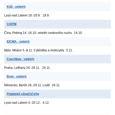
Kůň - veletrh
Lysá nad Labem
18.-20.9.
18.9.
COITM
Čína, Peking
14.-16.10. veletrh cestovního ruchu
14.10.
EICMA - veletrh
Itálie, Miláno
5.-8.11. Cyklistika a motocykly
5.11.
Czechbus - veletrh
Praha, Letňany
24.-26.11.
24.11.
Boot - veletrh
Německo, Berlín
26.-29.11. Lodě
26.11.
Polabské vánoční trhy
Lysá nad Labem
4.-20.12.
4.12.