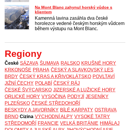
Na Mont Blanc zahynul horský vůdce s
klientem
Kamenná lavina zasáhla dva české
horolezce vedené českým horským vůdcem
během výstupu na Mont Blanc.
Regiony
České
SÁZAVA
ŠUMAVA
RALSKO
KRUŠNÉ HORY
KRKONOŠE
PRAHA
ČESKÝ A SLAVKOVSKÝ LES
BRDY
ČESKÝ KRAS A KŘIVOKLÁTSKO
POVLTAVÍ
JIŽNÍ ČECHY
POLABÍ
ČESKÝ RÁJ
ČESKÉ ŠVÝCARSKO
JIZERSKÉ A LUŽICKÉ HORY
ORLICKÉ HORY
VYSOČINA
PODYJÍ
JESENÍKY
PLZEŇSKO
ČESKÉ STŘEDOHOŘÍ
BESKYDY A JAVORNÍKY
BÍLÉ KARPATY
OSTRAVA
BRNO
Cizina
VÝCHODNÍ ALPY
VYSOKÉ TATRY
STŘEDOMOŘÍ
FRANCIE
VELKÁ BRITÁNIE
HIMÁLAJ
DOLOMITY A JULSKÉ ALPY
JIHOVÝCHODNÍ ASIE