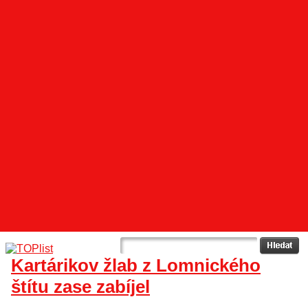
Kartárikov žlab z Lomnického
štítu zase zabíjel