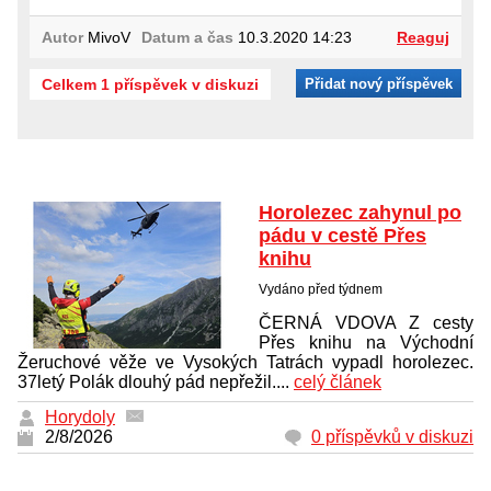
Autor
MivoV
Datum a čas
10.3.2020 14:23
Reaguj
Celkem 1 příspěvek v diskuzi
Přidat nový příspěvek
Horolezec zahynul po
pádu v cestě Přes
knihu
Vydáno před týdnem
ČERNÁ VDOVA Z cesty
Přes knihu na Východní
Žeruchové věže ve Vysokých Tatrách vypadl horolezec.
37letý Polák dlouhý pád nepřežil....
celý článek
Horydoly
2/8/2026
0 příspěvků v diskuzi