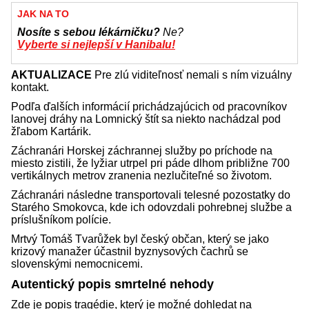
JAK NA TO
Nosíte s sebou lékárničku?
Ne?
Vyberte si nejlepší v Hanibalu!
AKTUALIZACE
Pre zlú viditeľnosť nemali s ním vizuálny
kontakt.
Podľa ďalších informácií prichádzajúcich od pracovníkov
lanovej dráhy na Lomnický štít sa niekto nachádzal pod
žľabom Kartárik.
Záchranári Horskej záchrannej služby po príchode na
miesto zistili, že lyžiar utrpel pri páde dlhom približne 700
vertikálnych metrov zranenia nezlučiteľné so životom.
Záchranári následne transportovali telesné pozostatky do
Starého Smokovca, kde ich odovzdali pohrebnej službe a
príslušníkom polície.
Mrtvý Tomáš Tvarůžek byl český občan, který se jako
krizový manažer účastnil byznysových čachrů se
slovenskými nemocnicemi.
Autentický popis smrtelné nehody
Zde je popis tragédie, který je možné dohledat na