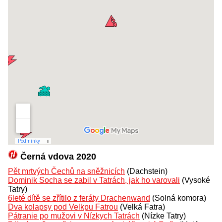
Černá vdova 2020
Pět mrtvých Čechů na sněžnicích
(Dachstein)
Dominik Socha se zabil v Tatrách, jak ho varovali
(Vysoké
Tatry)
6leté dítě se zřítilo z feráty Drachenwand
(Solná komora)
Dva kolapsy pod Velkpu Fatrou
(Velká Fatra)
Pátranie po mužovi v Nízkych Tatrách
(Nízke Tatry)