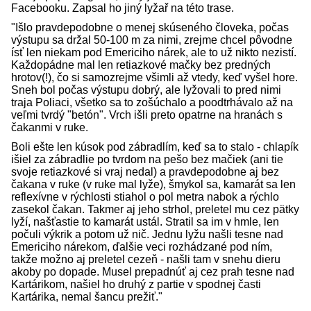
Facebooku. Zapsal ho jiný lyžař na této trase.
"Išlo pravdepodobne o menej skúseného človeka, počas
výstupu sa držal 50-100 m za nimi, zrejme chcel pôvodne
ísť len niekam pod Emericiho nárek, ale to už nikto nezistí.
Každopádne mal len retiazkové mačky bez predných
hrotov(!), čo si samozrejme všimli až vtedy, keď vyšel hore.
Sneh bol počas výstupu dobrý, ale lyžovali to pred nimi
traja Poliaci, všetko sa to zošúchalo a poodtrhávalo až na
veľmi tvrdý "betón". Vrch išli preto opatrne na hranách s
čakanmi v ruke.
Boli ešte len kúsok pod zábradlím, keď sa to stalo - chlapík
išiel za zábradlie po tvrdom na pešo bez mačiek (ani tie
svoje retiazkové si vraj nedal) a pravdepodobne aj bez
čakana v ruke (v ruke mal lyže), šmykol sa, kamarát sa len
reflexívne v rýchlosti stiahol o pol metra nabok a rýchlo
zasekol čakan. Takmer aj jeho strhol, preletel mu cez pätky
lyží, našťastie to kamarát ustál. Stratil sa im v hmle, len
počuli výkrik a potom už nič. Jednu lyžu našli tesne nad
Emericiho nárekom, ďalšie veci rozhádzané pod ním,
takže možno aj preletel cezeň - našli tam v snehu dieru
akoby po dopade. Musel prepadnúť aj cez prah tesne nad
Kartárikom, našiel ho druhý z partie v spodnej časti
Kartárika, nemal šancu prežiť."