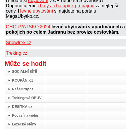
Hledáte si
ubytování
v ČR nebo na Slovensku?
Doporučujeme
chaty a chalupy k pronájmu
za nejlepší
ceny. I
levné ubytování
si najdete na portálu
MegaUbytko.cz.
CHORVATSKO 2024
levné ubytování v apartmánech a
pokojích po celém Jadranu bez provize cestovkám.
Snowtrex.cz
Treking.cz
Může se hodit
SOCIÁLNÍ SÍTĚ
KOUPÁNÍ.cz
NašeBrdy.cz
Trekingová OBUV
DESÍTKA.cz
Počasí na webu
Lezecké stěny