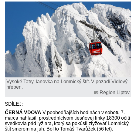
Vysoké Tatry, lanovka na Lomnický štít. V pozadí Vidlový
hřeben.
Region Liptov
SDÍLEJ:
ČERNÁ VDOVA
V poobedňajších hodinách v sobotu 7.
marca nahlásili prostredníctvom tiesňovej linky 18300 očití
svedkovia pád lyžiara, ktorý sa pokúsil zlyžovať Lomnický
štít smerom na juh. Bol to Tomáš Tvarůžek (56 let).