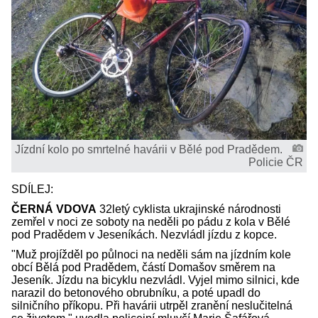
Jízdní kolo po smrtelné havárii v Bělé pod Pradědem.
Policie ČR
SDÍLEJ:
ČERNÁ VDOVA
32letý cyklista ukrajinské národnosti
zemřel v noci ze soboty na neděli po pádu z kola v Bělé
pod Pradědem v Jeseníkách. Nezvládl jízdu z kopce.
"Muž projížděl po půlnoci na neděli sám na jízdním kole
obcí Bělá pod Pradědem, částí Domašov směrem na
Jeseník. Jízdu na bicyklu nezvládl. Vyjel mimo silnici, kde
narazil do betonového obrubníku, a poté upadl do
silničního příkopu. Při havárii utrpěl zranění neslučitelná