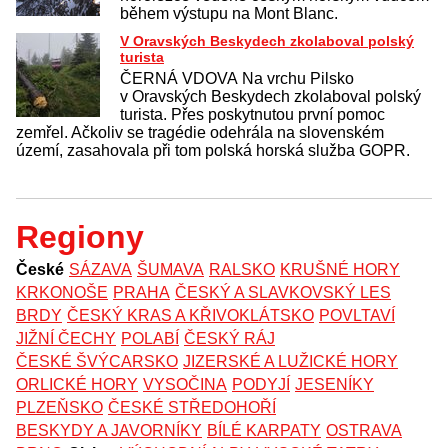
během výstupu na Mont Blanc.
V Oravských Beskydech zkolaboval polský
turista
ČERNÁ VDOVA Na vrchu Pilsko
v Oravských Beskydech zkolaboval polský
turista. Přes poskytnutou první pomoc
zemřel. Ačkoliv se tragédie odehrála na slovenském
území, zasahovala při tom polská horská služba GOPR.
Regiony
České
SÁZAVA
ŠUMAVA
RALSKO
KRUŠNÉ HORY
KRKONOŠE
PRAHA
ČESKÝ A SLAVKOVSKÝ LES
BRDY
ČESKÝ KRAS A KŘIVOKLÁTSKO
POVLTAVÍ
JIŽNÍ ČECHY
POLABÍ
ČESKÝ RÁJ
ČESKÉ ŠVÝCARSKO
JIZERSKÉ A LUŽICKÉ HORY
ORLICKÉ HORY
VYSOČINA
PODYJÍ
JESENÍKY
PLZEŇSKO
ČESKÉ STŘEDOHOŘÍ
BESKYDY A JAVORNÍKY
BÍLÉ KARPATY
OSTRAVA