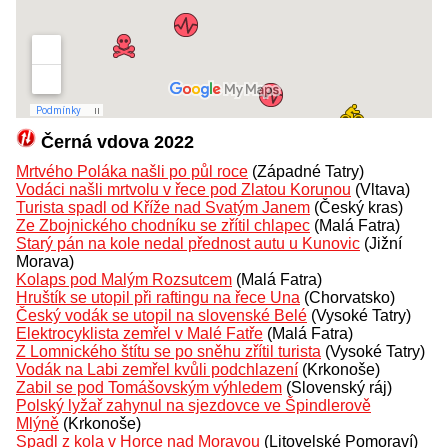
Černá vdova 2022
Mrtvého Poláka našli po půl roce
(Západné Tatry)
Vodáci našli mrtvolu v řece pod Zlatou Korunou
(Vltava)
Turista spadl od Kříže nad Svatým Janem
(Český kras)
Ze Zbojnického chodníku se zřítil chlapec
(Malá Fatra)
Starý pán na kole nedal přednost autu u Kunovic
(Jižní
Morava)
Kolaps pod Malým Rozsutcem
(Malá Fatra)
Hruštík se utopil při raftingu na řece Una
(Chorvatsko)
Český vodák se utopil na slovenské Belé
(Vysoké Tatry)
Elektrocyklista zemřel v Malé Fatře
(Malá Fatra)
Z Lomnického štítu se po sněhu zřítil turista
(Vysoké Tatry)
Vodák na Labi zemřel kvůli podchlazení
(Krkonoše)
Zabil se pod Tomášovským výhledem
(Slovenský ráj)
Polský lyžař zahynul na sjezdovce ve Špindlerově
Mlýně
(Krkonoše)
Spadl z kola v Horce nad Moravou
(Litovelské Pomoraví)