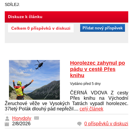
SDÍLEJ:
Diskuze k článku
Celkem 0 příspěvků v diskuzi
Přidat nový příspěvek
Horolezec zahynul po
pádu v cestě Přes
knihu
Vydáno před 5 dny
ČERNÁ VDOVA Z cesty
Přes knihu na Východní
Žeruchové věže ve Vysokých Tatrách vypadl horolezec.
37letý Polák dlouhý pád nepřežil....
celý článek
Horydoly
2/8/2026
0 příspěvků v diskuzi