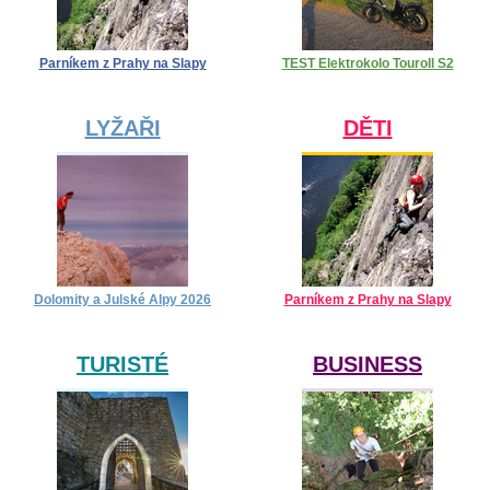
Parníkem z Prahy na Slapy
TEST Elektrokolo Touroll S2
LYŽAŘI
DĚTI
Dolomity a Julské Alpy 2026
Parníkem z Prahy na Slapy
TURISTÉ
BUSINESS