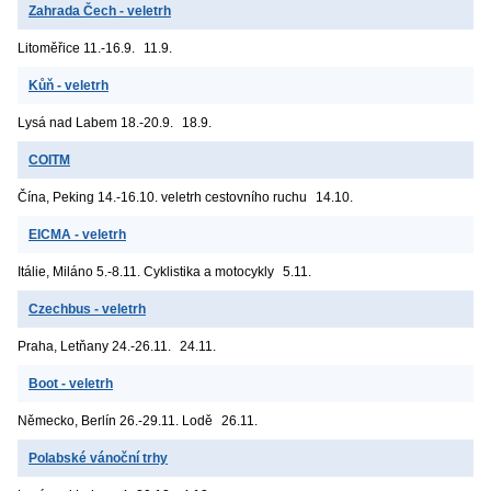
Zahrada Čech - veletrh
Litoměřice
11.-16.9.
11.9.
Kůň - veletrh
Lysá nad Labem
18.-20.9.
18.9.
COITM
Čína, Peking
14.-16.10. veletrh cestovního ruchu
14.10.
EICMA - veletrh
Itálie, Miláno
5.-8.11. Cyklistika a motocykly
5.11.
Czechbus - veletrh
Praha, Letňany
24.-26.11.
24.11.
Boot - veletrh
Německo, Berlín
26.-29.11. Lodě
26.11.
Polabské vánoční trhy