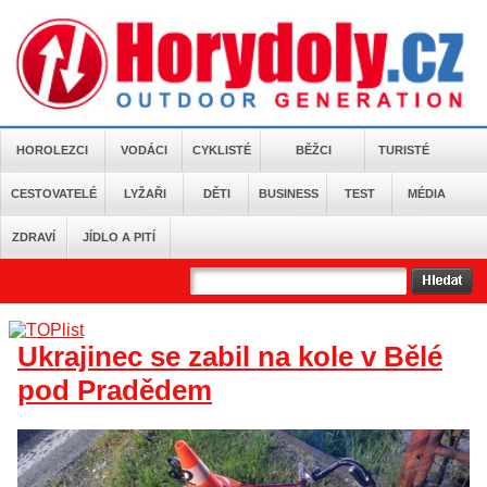
HOROLEZCI
VODÁCI
CYKLISTÉ
BĚŽCI
TURISTÉ
CESTOVATELÉ
LYŽAŘI
DĚTI
BUSINESS
TEST
MÉDIA
ZDRAVÍ
JÍDLO A PITÍ
Ukrajinec se zabil na kole v Bělé
pod Pradědem