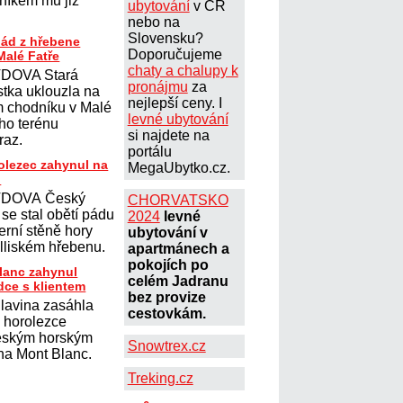
lníkem mu již
ubytování
v ČR
nebo na
Slovensku?
pád z hřebene
Doporučujeme
Malé Fatře
chaty a chalupy k
DOVA Stará
pronájmu
za
stka uklouzla na
nejlepší ceny. I
ém chodníku v Malé
levné ubytování
ího terénu
si najdete na
úraz.
portálu
olezec zahynul na
MegaUbytko.cz.
u
DOVA Český
CHORVATSKO
se stal obětí pádu
2024
levné
erní stěně hory
ubytování v
lliském hřebenu.
apartmánech a
pokojích po
lanc zahynul
celém Jadranu
dce s klientem
bez provize
lavina zasáhla
cestovkám.
 horolezce
eským horským
Snowtrex.cz
a Mont Blanc.
Treking.cz