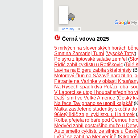
Černá vdova 2025
5 mrtvých na slovenských horách běh
Smrt na Zamarlej Turni
(
Vysoké Tatry
)
Po sýru z liptovské salaše zemřel
(
Slo
Řidič zabil cyklistu u Ratíškovic
(
Bílé 
Lavina na Eigeru zabila skialpinisty
(B
Motorový člun na Sázavě narazil do ja
Pátranie na Varínke v oblasti Krasňan
Na Rysech spadli dva Poláci, oba jsou
V Laborci se utopil houbař středního 
Další smrt ve Velké Americe
(
Český kr
Na řece Tavignano se utopil kajakář
(K
Matka zastřelené studentky skočila d
96letý řidič zajel cyklistku u Halámek
(
Rolba přejela rolbaře pod Černou hor
Medvěd zabil postaršího muže u Detv
Auto smetlo cyklistu ze silnice u Čes
Lyžař se zabil na Medvědíně
(
Krkonoš