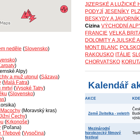
JIZERSKÉ A LUŽICKÉ
PODYJÍ
JESENÍKY
PL
BESKYDY A JAVORNÍ
Cizina
VÝCHODNÍ ALP
FRANCIE
VELKÁ BRIT
DOLOMITY A JULSKÉ 
MONT BLANC
POLSK
em neděle
(
Slovensko
)
RAKOUSKO
ITÁLIE
SL
vensko
)
CHORVATSKO
KORUT
Karpaty
)
ernské Alpy)
chty a muž utonul
(
Sázava
)
y
(
Malá Fatra
)
Kalendář a
 mrtví
(
Vysoké Tatry
)
věku
(
Slovensko
)
AKCE
KD
as
)
orsika)
Čes
o Macochy
(Moravský kras)
Země živitelka - veletrh
Budě
Jižní Čechy
)
výst
ou
(
Krkonoše
)
y
(Poľana)
Mezinárodní
ké Třebové
(
Vysočina
)
horolezecký filmový
Tepl
festival
e
)