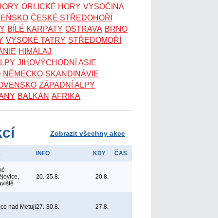
 HORY
ORLICKÉ HORY
VYSOČINA
ZEŇSKO
ČESKÉ STŘEDOHOŘÍ
KY
BÍLÉ KARPATY
OSTRAVA
BRNO
Y
VYSOKÉ TATRY
STŘEDOMOŘÍ
ÁNIE
HIMÁLAJ
ALPY
JIHOVÝCHODNÍ ASIE
O
NĚMECKO
SKANDINÁVIE
OVENSKO
ZÁPADNÍ ALPY
ANY
BALKÁN
AFRIKA
kcí
Zobrazit všechny akce
E
INFO
KDY
ČAS
ké
jovice,
20.-25.8.
20.8.
aviště
ice nad Metují
27.-30.8.
27.8.