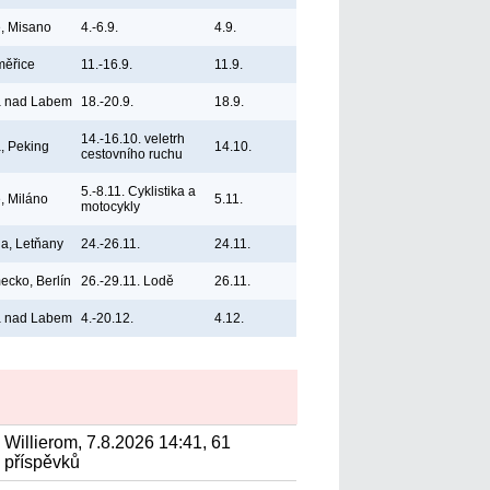
ie, Misano
4.-6.9.
4.9.
měřice
11.-16.9.
11.9.
á nad Labem
18.-20.9.
18.9.
14.-16.10. veletrh
, Peking
14.10.
cestovního ruchu
5.-8.11. Cyklistika a
e, Miláno
5.11.
motocykly
a, Letňany
24.-26.11.
24.11.
cko, Berlín
26.-29.11. Lodě
26.11.
á nad Labem
4.-20.12.
4.12.
Willierom, 7.8.2026 14:41, 61
příspěvků