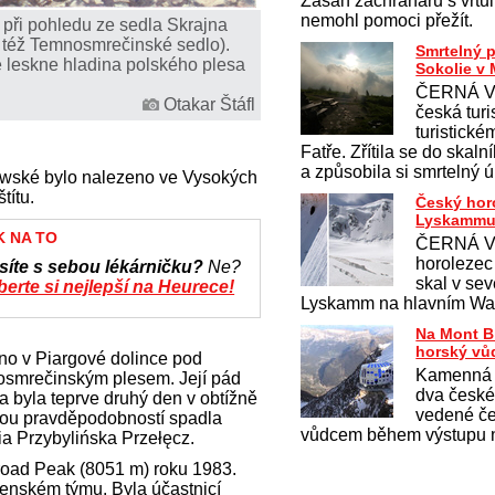
Zásah záchranářů s vrtu
nemohl pomoci přežít.
při pohledu ze sedla Skrajna
 též Temnosmrečinské sedlo).
Smrtelný 
e leskne hladina polského plesa
Sokolie v 
ČERNÁ V
Otakar Štáfl
česká turi
turistick
Fatře. Zřítila se do skaln
a způsobila si smrtelný 
wské bylo nalezeno ve Vysokých
títu.
Český hor
Lyskamm
K NA TO
ČERNÁ V
horolezec 
síte s sebou lékárničku?
Ne?
skal v sev
erte si nejlepší na Heurece!
Lyskamm na hlavním Wa
Na Mont B
horský vů
no v Piargové dolince pod
Kamenná 
smrečinským plesem. Její pád
dva české
na byla teprve druhý den v obtížně
vedené č
kou pravděpodobností spadla
vůdcem během výstupu n
a Przybylińska Przełęcz.
Broad Peak (8051 m) roku 1983.
enském týmu. Byla účastnicí