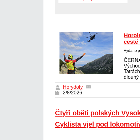
Horol
cestě
Vydáno p
ČERNÁ
Východ
Tatrác
dlouhý 
Horydoly
2/8/2026
Čtyři oběti polských Vyso
Cyklista vjel pod lokomoti