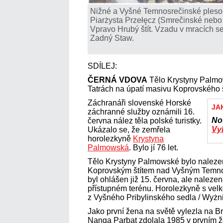
Nižné a Vyšné Temnosrečinské pleso 
Piarżysta Przełęcz (Smrečinské nebo
Vpravo Hrubý štít. Vzadu v mracích s
Zadný Staw.
SDÍLEJ:
ČERNÁ VDOVA
Tělo Krystyny Palmo
Tatrách na úpatí masivu Koprovského š
Záchranáři slovenské Horské
JA
záchranné služby oznámili 16.
No
června nález těla polské turistky.
Vyb
Ukázalo se, že zemřela
horolezkyně
Krystyna
Palmowská
. Bylo jí 76 let.
Tělo Krystyny Palmowské bylo naleze
Koprovským štítem nad Vyšným Temno
byl ohlášen již 15. června, ale naleze
přístupném terénu. Horolezkyně s vel
z Vyšného Pribylinského sedla / Wyżni
Jako první žena na světě vylezla na 
Nanga Parbat zdolala 1985 v prvním ž