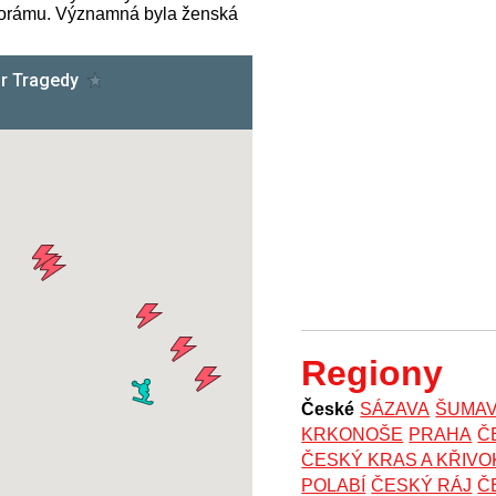
korámu. Významná byla ženská
Regiony
České
SÁZAVA
ŠUMA
KRKONOŠE
PRAHA
Č
ČESKÝ KRAS A KŘIV
POLABÍ
ČESKÝ RÁJ
Č