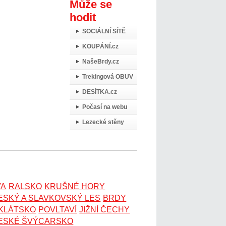
Může se
hodit
SOCIÁLNÍ SÍTĚ
KOUPÁNÍ.cz
NašeBrdy.cz
Trekingová OBUV
DESÍTKA.cz
Počasí na webu
Lezecké stěny
VA
RALSKO
KRUŠNÉ HORY
ESKÝ A SLAVKOVSKÝ LES
BRDY
OKLÁTSKO
POVLTAVÍ
JIŽNÍ ČECHY
ESKÉ ŠVÝCARSKO