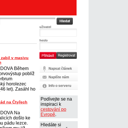
uživatel
heslo
zabil v masivu
m
DOVA Během
Napsat článek
prvovýstup poblíž
Napište nám
erbrum
ský horolezec
Info o serveru
6 let). Zasáhl ho
Podívejte se na
pád na Čtyřech
inspiraci k
cestování po
DOVA Na
Evropě
.
licích došlo ke
u pádu lezce.
Hledáte si