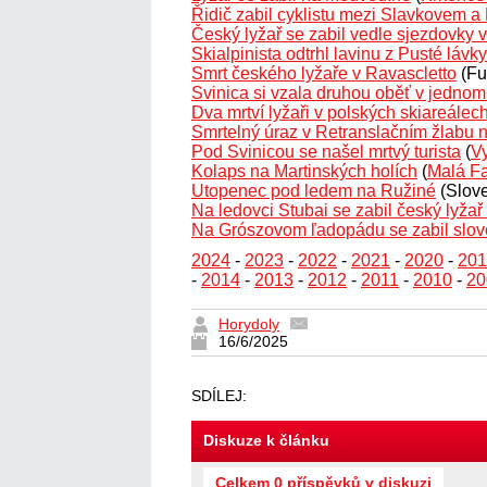
Řidič zabil cyklistu mezi Slavkovem 
Český lyžař se zabil vedle sjezdovky 
Skialpinista odtrhl lavinu z Pusté lávky
Smrt českého lyžaře v Ravascletto
(Fu
Svinica si vzala druhou oběť v jednom
Dva mrtví lyžaři v polských skiareálec
Smrtelný úraz v Retranslačním žlabu
Pod Svinicou se našel mrtvý turista
(
Vy
Kolaps na Martinských holích
(
Malá Fa
Utopenec pod ledem na Ružiné
(Slove
Na ledovci Stubai se zabil český lyžař
Na Grószovom ľadopádu se zabil slov
2024
-
2023
-
2022
-
2021
-
2020
-
201
-
2014
-
2013
-
2012
-
2011
-
2010
-
20
Horydoly
16/6/2025
SDÍLEJ:
Diskuze k článku
Celkem 0 příspěvků v diskuzi