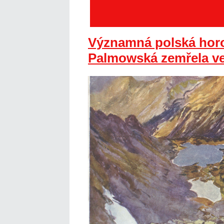
Významná polská hor
Palmowská zemřela ve