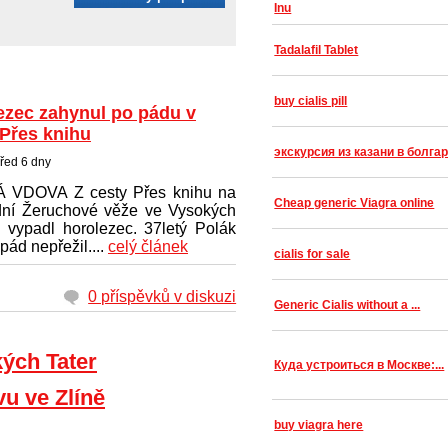
Inu
Tadalafil Tablet
buy cialis pill
ezec zahynul po pádu v
 Přes knihu
экскурсия из казани в болга
řed 6 dny
 VDOVA Z cesty Přes knihu na
Cheap generic Viagra online
ní Žeruchové věže ve Vysokých
h vypadl horolezec. 37letý Polák
pád nepřežil....
celý článek
cialis for sale
0 příspěvků v diskuzi
Generic Cialis without a ...
kých Tater
Куда устроиться в Москве:...
vu ve Zlíně
buy viagra here