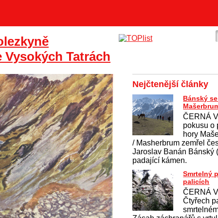
olezkyně
 Vysokých Tatrách
Nejčtenější články
Bánský se 
Mašerbru
ČERNÁ V
pokusu o 
hory Maš
/ Masherbrum zemřel če
Jaroslav Banán Bánský (4
padající kámen.
Smrtelný 
palicích
ČERNÁ V
Čtyřech pa
smrtelném