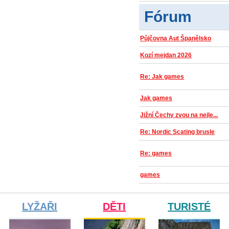
Fórum
Půjčovna Aut Španělsko
Kozí mejdan 2026
Re: Jak games
Jak games
Jižní Čechy zvou na nejle...
Re: Nordic Scating brusle
Re: games
games
LYŽAŘI
DĚTI
TURISTÉ