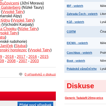
a Bučovicemi
(Jižní Morava)
IBF - veletrh
Itál
v Galsterberg
(Nízké Taury)
(
Vysoké Tatry
)
Zahrada Čech - veletrh
Lito
rlanské Alpy)
 týdnu
(
Vysoké Tatry
)
Kůň - veletrh
Lys
h
(Východní Karpaty)
 na Chopku
(
Nízke Tatry
)
COITM
Čína
soké Tatry
)
tra
)
nské rudohorie)
EICMA - veletrh
Itáli
 Janíček
(
Stubai
)
enský horolezec
(
Vysoké Tatry
)
Czechbus - veletrh
Prah
9
-
2018
-
2017
-
2016
-
2015
09
-
2008
-
2007
-
2003
Boot - veletrh
Něme
Polabské vánoční trhy
Lys
0 příspěvků v diskuzi
Diskuse
Generic Tadalafil 20mg price
Přidat nový příspěvek