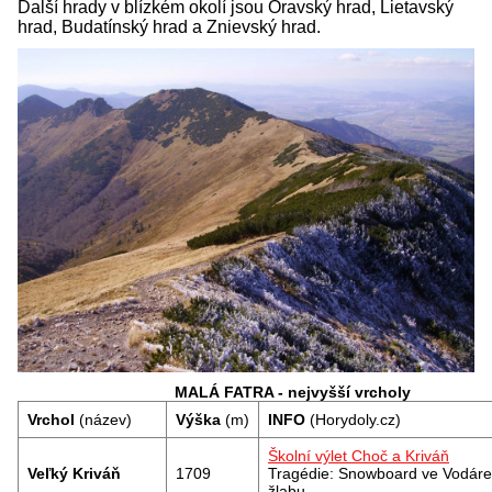
Další hrady v blízkém okolí jsou Oravský hrad, Lietavský
hrad, Budatínský hrad a Znievský hrad.
MALÁ FATRA - nejvyšší vrcholy
Vrchol
(název)
Výška
(m)
INFO
(Horydoly.cz)
Školní výlet Choč a Kriváň
Veľký Kriváň
1709
Tragédie: Snowboard ve Vodár
žlabu