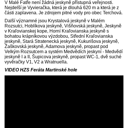
V Malé Fatře není žádná jeskyně přístupná veřejnosti.
Nejdelší je Vyvieračka, která je dlouhá 620 m a která je z
části zaplavena. Je zdrojem pitné vody pro obec Terchová.
Další významné jsou Krystalová jeskyně v Malém
Rozsutci, Hoblíkova jeskyně, Višňovská jeskyně, Jeskyně
v Kraľovianskej kope, Horní Kraľovianska jeskyně s
bohatou krápníkovou výzdobou, Střední Kraľovianska
jeskyně, Stará Stratenecká jeskyně, Kukurišova jeskyně,
Žaškovská jeskyně, Adamova jeskyně, propast pod
Velkým Rozsutcem a systém Medvědích jeskyní - Medvědí
jeskyně I a II, Šupicova jeskyně, propast WC-1, dvě suché
vyvěračky V1, V2 a Wratnuella.
VIDEO HZS Feráta Martinské hole