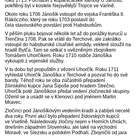
roku 1713. Pocházel z kopaničářské samoty U Jánošů,
pokřtěný byl v kostele Nejsvětější Trojice ve Varíně.
Okolo roku 1706 Jánošík vstoupil do vojska Františka II.
Rákócziho, který se roku 1703 postavil do
čela stavovského povstání proti Habsburkům.
V pěším pluku bojoval několik let až do porážky kuruců u
Trenčína 1708. Pak se vrátil do Terchové, ale zakrátko
vstoupil do habsburské císařské armády, vekteré sloužil na
hradě Bytča. Tam se setkal s uvězněným zbojníkem
Tomášem Uhorčíkem. Roku 1710 rodiče Jánošíka
vykoupili z vojenské služby.
V tu dobu byl propuštěn z vězení Uhorčík. Roku 1711
vyhledal Uhorčík Jánošíka v Terchové a pozval ho do své
bandy. Téhož roku se oba zúčastnili přepadení
žilinského kupce Jana Šipoše pod hradem Strečno.
Uhorčík poté Jánošíkovi předal vedení zločinecké skupiny.
Oženil se a usadil se v Klenovci pod jménem Martin
Mravec.
Zločinci pod Jánošíkovým vedením kradli a zabíjeli necelé
dva roky. První akcí bylo přepadení židovských kupců
ve Vsetíně. Následovaly zločiny nejen v Horních Uhrách,
dnešním západním Slovensku, ale také na východní
Moravě, ve Slezsku a polském Podhalí. Zbojničili od jara