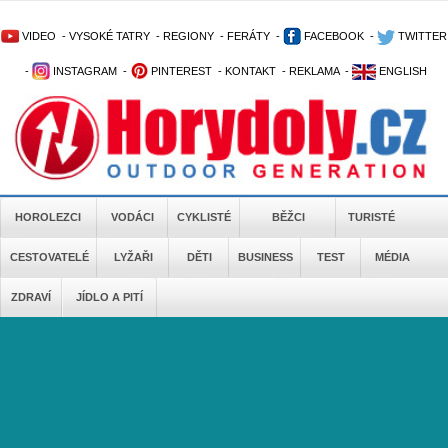
VIDEO
-
VYSOKÉ TATRY
-
REGIONY
-
FERÁTY
-
FACEBOOK
-
TWITTER
-
INSTAGRAM
-
PINTEREST
-
KONTAKT
-
REKLAMA
-
ENGLISH
HOROLEZCI
VODÁCI
CYKLISTÉ
BĚŽCI
TURISTÉ
CESTOVATELÉ
LYŽAŘI
DĚTI
BUSINESS
TEST
MÉDIA
ZDRAVÍ
JÍDLO A PITÍ