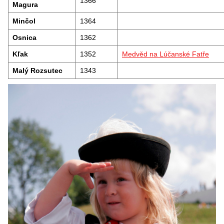
1366
Magura
Minčol
1364
Osnica
1362
Kľak
1352
Medvěd na Lúčanské Fatře
Malý Rozsutec
1343