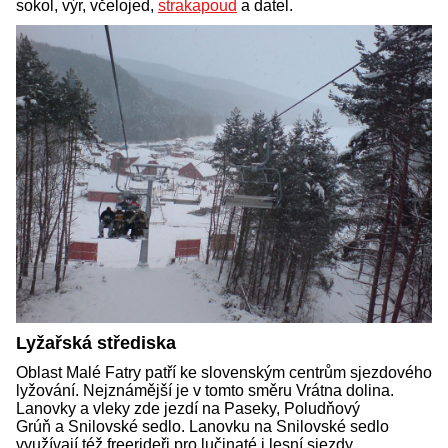
sokol, výr, včelojed,
strakapoud
a datel.
Lyžařská střediska
Oblast Malé Fatry patří ke slovenským centrům sjezdového
lyžování. Nejznámější je v tomto směru Vrátna dolina.
Lanovky a vleky zde jezdí na Paseky, Poludňový
Grúň a Snilovské sedlo. Lanovku na Snilovské sedlo
využívají též freerideři pro lučinaté i lesní sjezdy