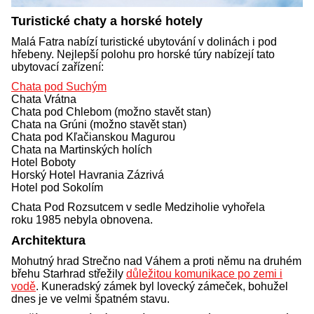
Turistické chaty a horské hotely
Malá Fatra nabízí turistické ubytování v dolinách i pod
hřebeny. Nejlepší polohu pro horské túry nabízejí tato
ubytovací zařízení:
Chata pod Suchým
Chata Vrátna
Chata pod Chlebom (možno stavět stan)
Chata na Grúni (možno stavět stan)
Chata pod Kľačianskou Magurou
Chata na Martinských holích
Hotel Boboty
Horský Hotel Havrania Zázrivá
Hotel pod Sokolím
Chata Pod Rozsutcem v sedle Medziholie vyhořela
roku 1985 nebyla obnovena.
Architektura
Mohutný hrad Strečno nad Váhem a proti němu na druhém
břehu Starhrad střežily
důležitou komunikace po zemi i
vodě
. Kuneradský zámek byl lovecký zámeček, bohužel
dnes je ve velmi špatném stavu.