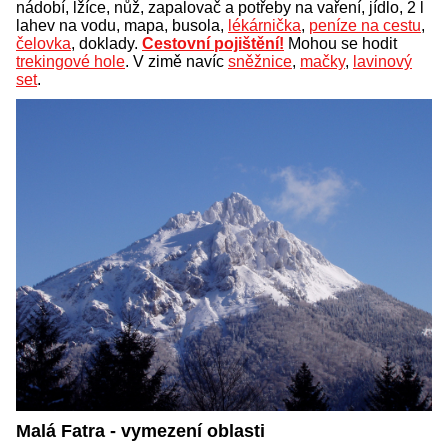
nádobí, lžíce, nůž, zapalovač a potřeby na vaření, jídlo, 2 l
lahev na vodu, mapa, busola,
lékárnička
,
peníze na cestu
,
čelovka
, doklady.
Cestovní pojištění!
Mohou se hodit
trekingové hole
. V zimě navíc
sněžnice
,
mačky
,
lavinový
set
.
Malá Fatra - vymezení oblasti