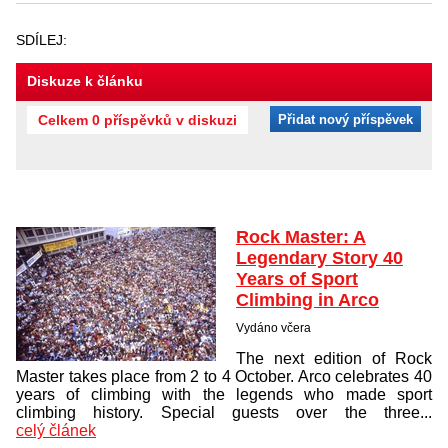
SDÍLEJ:
Diskuze k článku
Celkem 0 příspěvků v diskuzi
Přidat nový příspěvek
Rock Master: A
Legendary Story 40
Years of Sport
Climbing in Arco
Vydáno včera
The next edition of Rock
Master takes place from 2 to 4 October. Arco celebrates 40
years of climbing with the legends who made sport
climbing history. Special guests over the three...
celý článek