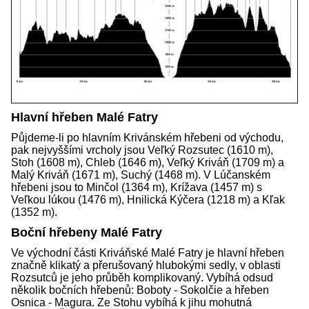
Hlavní hřeben Malé Fatry
Půjdeme-li po hlavním Krivánském hřebeni od východu,
pak nejvyššími vrcholy jsou Veľký Rozsutec (1610 m),
Stoh (1608 m), Chleb (1646 m), Veľký Kriváň (1709 m) a
Malý Kriváň (1671 m), Suchý (1468 m). V Lúčanském
hřebeni jsou to Minčol (1364 m), Krížava (1457 m) s
Veľkou lúkou (1476 m), Hnilická Kýčera (1218 m) a Kľak
(1352 m).
Boční hřebeny Malé Fatry
Ve východní části Kriváňské Malé Fatry je hlavní hřeben
značně klikatý a přerušovaný hlubokými sedly, v oblasti
Rozsutců je jeho průběh komplikovaný. Vybíhá odsud
několik bočních hřebenů: Boboty - Sokolčie a hřeben
Osnica - Magura. Ze Stohu vybíhá k jihu mohutná