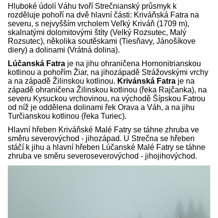
Hluboké údolí Váhu tvoří Strečnianský průsmyk k
rozděluje pohoří na dvě hlavní části: Kriváňská Fatra na
severu, s nejvyšším vrcholem Veľký Kriváň (1709 m),
skalnatými dolomitovými štíty (Velký Rozsutec, Malý
Rozsutec), několika soutěskami (Tiesňavy, Jánošíkove
diery) a dolinami (Vrátná dolina).
Lúčanská Fatra
je na jihu ohraničena Hornonitrianskou
kotlinou a pohořím Žiar, na jihozápadě Strážovskými vrchy
a na západě Žilinskou kotlinou.
Krivánská Fatra
je na
západě ohraničena Žilinskou kotlinou (řeka Rajčanka), na
severu Kysuckou vrchovinou, na východě Šípskou Fatrou
od níž je oddělena dolinami řek Orava a Váh, a na jihu
Turčianskou kotlinou (řeka Turiec).
Hlavní hřeben Kriváňské Malé Fatry se táhne zhruba ve
směru severovýchod - jihozápad. U Strečna se hřeben
stáčí k jihu a hlavní hřeben Lúčanské Malé Fatry se táhne
zhruba ve směru severoseverovýchod - jihojihovýchod.