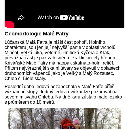
Geomorfologie Malé Fatry
Lúčanská Malá Fatra je nižší část pohoří. Holního
charakteru jsou jen její nejvyšší partie v oblasti vrcholů
Minčol, Veľká lúka, Veterné, Hnilická Kýčera a Kľak,
převážná část je pak zalesněna. Prakticky celý hřeben
Kriváňské Malé Fatry má naopak skalnato-holní reliéf.
Přitom nejvýraznější skalní útvary se objevují v oblastech
druhohorních vápenců jako je Veľký a Malý Rozsutec,
Chleb či Biele skaly.
Poslední doba ledová nezanechala v Malé Fatře příliš
významné stopy. Jediný ledovcový kar lze pozorovat na
severním svahu Chlebu. Na dně karu zůstalo malé jezírko
s průměrem do 10 metrů.