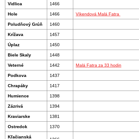
Vidlica
1466
Hole
1466
Víkendová Malá Fatra
Poludňový Grúň
1460
Krížava
1457
Úplaz
1450
Biele Skaly
1448
Veterné
1442
Malá Fatra za 33 hodin
Podkova
1437
Chrapáky
1417
Humience
1398
Zázrivá
1394
Kraviarske
1381
Ostredok
1370
Kľačianská