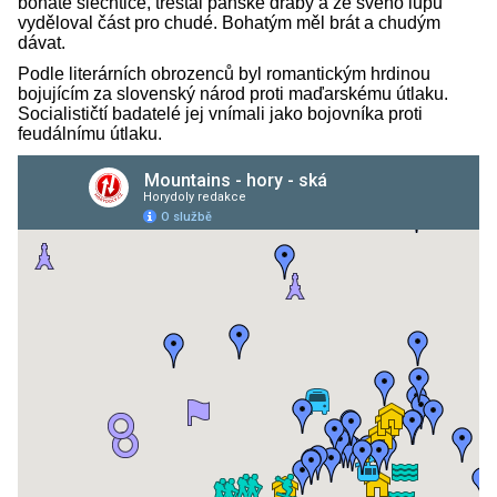
bohaté šlechtice, trestal panské dráby a ze svého lupu
vyděloval část pro chudé. Bohatým měl brát a chudým
dávat.
Podle literárních obrozenců byl romantickým hrdinou
bojujícím za slovenský národ proti maďarskému útlaku.
Socialističtí badatelé jej vnímali jako bojovníka proti
feudálnímu útlaku.