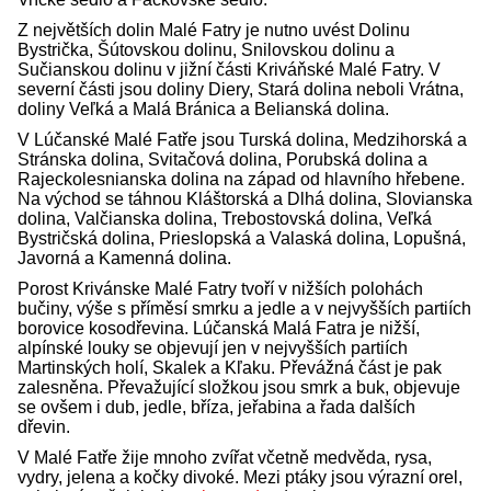
Z největších dolin Malé Fatry je nutno uvést Dolinu
Bystrička, Šútovskou dolinu, Snilovskou dolinu a
Sučianskou dolinu v jižní části Kriváňské Malé Fatry. V
severní části jsou doliny Diery, Stará dolina neboli Vrátna,
doliny Veľká a Malá Bránica a Belianská dolina.
V Lúčanské Malé Fatře jsou Turská dolina, Medzihorská a
Stránska dolina, Svitačová dolina, Porubská dolina a
Rajeckolesnianska dolina na západ od hlavního hřebene.
Na východ se táhnou Kláštorská a Dlhá dolina, Slovianska
dolina, Valčianska dolina, Trebostovská dolina, Veľká
Bystričská dolina, Prieslopská a Valaská dolina, Lopušná,
Javorná a Kamenná dolina.
Porost Krivánske Malé Fatry tvoří v nižších polohách
bučiny, výše s příměsí smrku a jedle a v nejvyšších partiích
borovice kosodřevina. Lúčanská Malá Fatra je nižší,
alpínské louky se objevují jen v nejvyšších partiích
Martinských holí, Skalek a Kľaku. Převážná část je pak
zalesněna. Převažující složkou jsou smrk a buk, objevuje
se ovšem i dub, jedle, bříza, jeřabina a řada dalších
dřevin.
V Malé Fatře žije mnoho zvířat včetně medvěda, rysa,
vydry, jelena a kočky divoké. Mezi ptáky jsou výrazní orel,