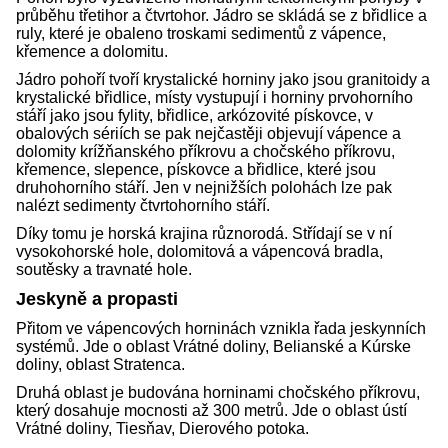
průběhu třetihor a čtvrtohor. Jádro se skládá se z břidlice a
ruly, které je obaleno troskami sedimentů z vápence,
křemence a dolomitu.
Jádro pohoří tvoří krystalické horniny jako jsou granitoidy a
krystalické břidlice, místy vystupují i horniny prvohorního
stáří jako jsou fylity, břidlice, arkózovité pískovce, v
obalových sériích se pak nejčastěji objevují vápence a
dolomity krížňanského příkrovu a chočského příkrovu,
křemence, slepence, pískovce a břidlice, které jsou
druhohorního stáří. Jen v nejnižších polohách lze pak
nalézt sedimenty čtvrtohorního stáří.
Díky tomu je horská krajina různorodá. Střídají se v ní
vysokohorské hole, dolomitová a vápencová bradla,
soutěsky a travnaté hole.
Jeskyně a propasti
Přitom ve vápencových horninách vznikla řada jeskynních
systémů. Jde o oblast Vrátné doliny, Belianské a Kúrske
doliny, oblast Stratenca.
Druhá oblast je budována horninami chočského příkrovu,
který dosahuje mocnosti až 300 metrů. Jde o oblast ústí
Vrátné doliny, Tiesňav, Dierového potoka.