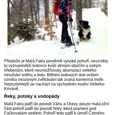
Přestože je Malá Fatra poměrně vysoké pohoří, nevznikly
tu významnější ledovce kvůli strmým úbočím a ostrým
hřebenům, které neumožňovaly akumulaci velkého
množství sněhu a ledu. Během ledových dob ovšem
vznikla mrazovým zvětrávání tak zvaná kamenná moře.
Nejrozlehlejší se nachází na východním svahu Velkého
Kriváně.
Řeky, potoky a vodopády
Malá Fatra patří do povodí Váhu a Oravy, pouze malá jižní
část pohoří patří do povodí Nitry, která pramení pod
Fačkovským sedlem. Pohoří tedy patří k úmoří Černého