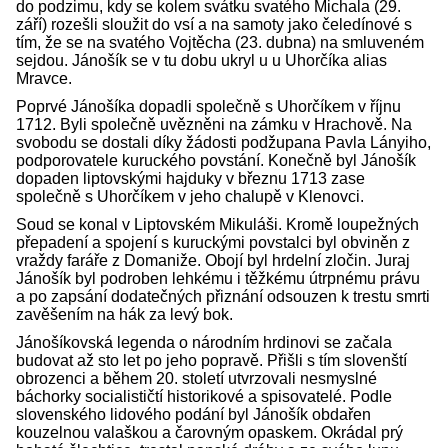
do podzimu, kdy se kolem svátku svatého Michala (29.
září) rozešli sloužit do vsí a na samoty jako čeledínové s
tím, že se na svatého Vojtěcha (23. dubna) na smluveném
sejdou. Jánošík se v tu dobu ukryl u u Uhorčíka alias
Mravce.
Poprvé Jánošíka dopadli společně s Uhorčíkem v říjnu
1712. Byli společně uvězněni na zámku v Hrachově. Na
svobodu se dostali díky žádosti podžupana Pavla Lányiho,
podporovatele kuruckého povstání. Konečně byl Jánošík
dopaden liptovskými hajduky v březnu 1713 zase
společně s Uhorčíkem v jeho chalupě v Klenovci.
Soud se konal v Liptovském Mikuláši. Kromě loupežných
přepadení a spojení s kuruckými povstalci byl obviněn z
vraždy faráře z Domaniže. Obojí byl hrdelní zločin. Juraj
Jánošík byl podroben lehkému i těžkému útrpnému právu
a po zapsání dodatečných přiznání odsouzen k trestu smrti
zavěšením na hák za levý bok.
Jánošíkovská legenda o národním hrdinovi se začala
budovat až sto let po jeho popravě. Přišli s tím slovenští
obrozenci a během 20. století utvrzovali nesmyslné
báchorky socialističtí historikové a spisovatelé. Podle
slovenského lidového podání byl Jánošík obdařen
kouzelnou valaškou a čarovným opaskem. Okrádal prý