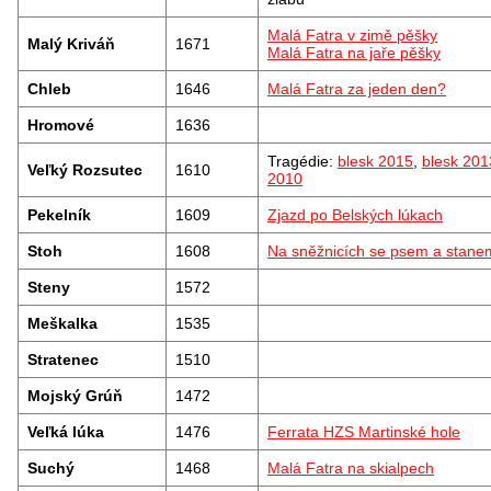
Malá Fatra v zimě pěšky
Malý Kriváň
1671
Malá Fatra na jaře pěšky
Chleb
1646
Malá Fatra za jeden den?
Hromové
1636
Tragédie:
blesk 2015
,
blesk 201
Veľký Rozsutec
1610
2010
Pekelník
1609
Zjazd po Belských lúkach
Stoh
1608
Na sněžnicích se psem a stane
Steny
1572
Meškalka
1535
Stratenec
1510
Mojský Grúň
1472
Veľká lúka
1476
Ferrata HZS Martinské hole
Suchý
1468
Malá Fatra na skialpech