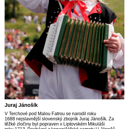
Juraj Jánošík
V Terchové pod Malou Fatrou se narodil roku
1688 nejslavnější slovenský zbojník Juraj Jánošík. Za
těžké zločiny byl popraven v Liptovském Mikuláši