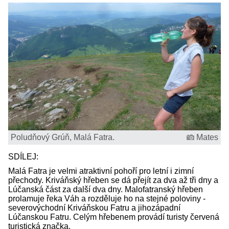
Poludňový Grúň, Malá Fatra.
Mates
SDÍLEJ:
Malá Fatra je velmi atraktivní pohoří pro letní i zimní
přechody. Kriváňský hřeben se dá přejít za dva až tři dny a
Lúčanská část za další dva dny. Malofatranský hřeben
prolamuje řeka Váh a rozděluje ho na stejné poloviny -
severovýchodní Kriváňskou Fatru a jihozápadní
Lúčanskou Fatru. Celým hřebenem provádí turisty červená
turistická značka.