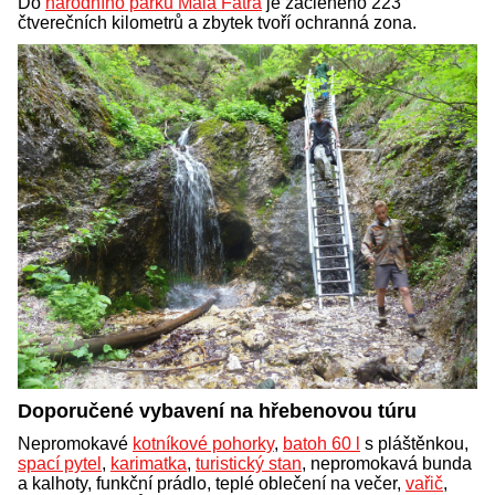
Do
národního parku Malá Fatra
je začleněno 223
čtverečních kilometrů a zbytek tvoří ochranná zona.
Doporučené vybavení na hřebenovou túru
Nepromokavé
kotníkové pohorky
,
batoh 60 l
s pláštěnkou,
spací pytel
,
karimatka
,
turistický stan
, nepromokavá bunda
a kalhoty, funkční prádlo, teplé oblečení na večer,
vařič
,