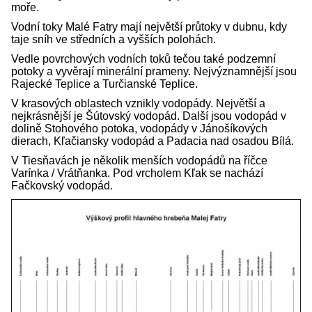
moře.
Vodní toky Malé Fatry mají největší průtoky v dubnu, kdy
taje sníh ve středních a vyšších polohách.
Vedle povrchových vodních toků tečou také podzemní
potoky a vyvěrají minerální prameny. Nejvýznamnější jsou
Rajecké Teplice a Turčianské Teplice.
V krasových oblastech vznikly vodopády. Největší a
nejkrásnější je Šútovský vodopád. Další jsou vodopád v
dolině Stohového potoka, vodopády v Jánošíkových
dierach, Kľačiansky vodopád a Padacia nad osadou Bílá.
V Tiesňavách je několik menších vodopádů na říčce
Varínka / Vrátňanka. Pod vrcholem Kľak se nachází
Fačkovský vodopád.