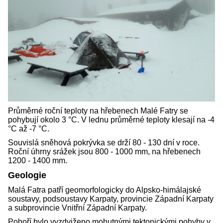
Průměrné roční teploty na hřebenech Malé Fatry se
pohybují okolo 3 °C. V lednu průměrné teploty klesají na -4
°C až -7 °C.
Souvislá sněhová pokrývka se drží 80 - 130 dní v roce.
Roční úhrny srážek jsou 800 - 1000 mm, na hřebenech
1200 - 1400 mm.
Geologie
Malá Fatra patří geomorfologicky do Alpsko-himálajské
soustavy, podsoustavy Karpaty, provincie Západní Karpaty
a subprovincie Vnitřní Západní Karpaty.
Pohoří bylo vyzdviženo mohutnými tektonickými pohyby v