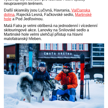
neupraveným terénem.
Další skiareály jsou Lučivná, Havrania,
Valčianska
dolina
, Rajecká Lesná, Fačkovské sedlo,
Martinské
hole
a Pod Jedľovinou.
Malá Fatra je velmi oblíbená na jednodenní i vícedenní
skitouringové akce. Lanovky na Snilovské sedlo a
Martinské hole velmi ulehčují přístup na hlavní
malofatranský hřeben.