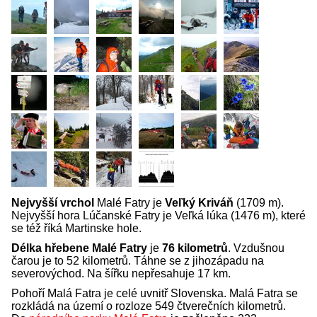
Nejvyšší vrchol
Malé Fatry je
Veľký Kriváň
(1709 m).
Nejvyšší hora Lúčanské Fatry je Veľká lúka (1476 m), které
se též říká Martinske hole.
Délka hřebene Malé Fatry
je
76 kilometrů
. Vzdušnou
čarou je to 52 kilometrů. Táhne se z jihozápadu na
severovýchod. Na šířku nepřesahuje 17 km.
Pohoří Malá Fatra je celé uvnitř Slovenska. Malá Fatra se
rozkládá na území o rozloze 549 čtverečních kilometrů.