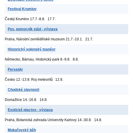
Festival Krumlov
Český Krumlov
17.7.-8.8.
17.7.
Pes, pomocník stád - výstava
Praha, Národní zemědělské muzeum
21.7.-10.1.
21.7.
Historický vojenský manévr
Německo, Bärnau, Historický park
8.-9.8.
8.8.
Perseidy
Česko
12.-13.8. Roj meteoritů
12.8.
Chodské slavnosti
Domažlice
14.-16.8.
14.8.
Exotické ptactvo - výstava
Praha, Botanická zahrada Univerzity Karlovy
14.-30.8.
14.8.
Mukařovský běh