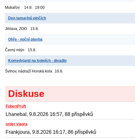
Mukařov
14.8.
19:00
Den tamarínů pinčích
Jihlava, ZOO
15.8.
Ohře - noční plavba
Černý mlýn
15.8.
Komedyjanti na kolejích - divadlo
Švihov, nádraží
Horská kola
16.8.
Diskuse
FobertProft
Lhanebal, 9.8.2026 16:57, 88 příspěvků
order viagra
Frankjoura, 9.8.2026 16:17, 86 příspěvků