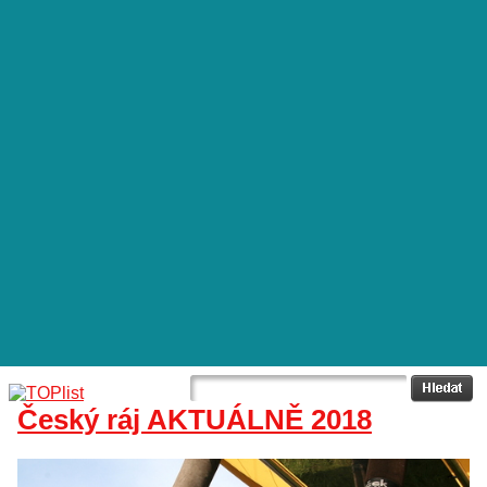
Český ráj AKTUÁLNĚ 2018