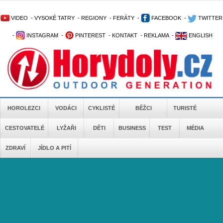
VIDEO
-
VYSOKÉ TATRY
-
REGIONY
-
FERÁTY
-
FACEBOOK
-
TWITTER
-
INSTAGRAM
-
PINTEREST
-
KONTAKT
-
REKLAMA
-
ENGLISH
HOROLEZCI
VODÁCI
CYKLISTÉ
BĚŽCI
TURISTÉ
CESTOVATELÉ
LYŽAŘI
DĚTI
BUSINESS
TEST
MÉDIA
ZDRAVÍ
JÍDLO A PITÍ