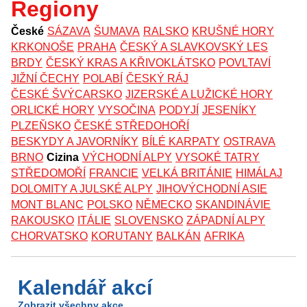
Regiony
České
SÁZAVA
ŠUMAVA
RALSKO
KRUŠNÉ HORY
KRKONOŠE
PRAHA
ČESKÝ A SLAVKOVSKÝ LES
BRDY
ČESKÝ KRAS A KŘIVOKLÁTSKO
POVLTAVÍ
JIŽNÍ ČECHY
POLABÍ
ČESKÝ RÁJ
ČESKÉ ŠVÝCARSKO
JIZERSKÉ A LUŽICKÉ HORY
ORLICKÉ HORY
VYSOČINA
PODYJÍ
JESENÍKY
PLZEŇSKO
ČESKÉ STŘEDOHOŘÍ
BESKYDY A JAVORNÍKY
BÍLÉ KARPATY
OSTRAVA
BRNO
Cizina
VÝCHODNÍ ALPY
VYSOKÉ TATRY
STŘEDOMOŘÍ
FRANCIE
VELKÁ BRITÁNIE
HIMÁLAJ
DOLOMITY A JULSKÉ ALPY
JIHOVÝCHODNÍ ASIE
MONT BLANC
POLSKO
NĚMECKO
SKANDINÁVIE
RAKOUSKO
ITÁLIE
SLOVENSKO
ZÁPADNÍ ALPY
CHORVATSKO
KORUTANY
BALKÁN
AFRIKA
Kalendář akcí
Zobrazit všechny akce