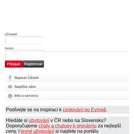
uživatel
heslo
Napsat článek
Napište nám
Info o serveru
Podívejte se na inspiraci k
cestování po Evropě
.
Hledáte si
ubytování
v ČR nebo na Slovensku?
Doporučujeme
chaty a chalupy k pronájmu
za nejlepší
ceny. I
levné ubytování
si najdete na portálu