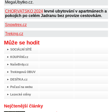
MegaUbytko.cz.
CHORVATSKO 2024
levné ubytování v apartmánech a
pokojích po celém Jadranu bez provize cestovkám.
Snowtrex.cz
Treking.cz
Může se hodit
SOCIÁLNÍ SÍTĚ
KOUPÁNÍ.cz
NašeBrdy.cz
Trekingová OBUV
DESÍTKA.cz
Počasí na webu
Lezecké stěny
Nejčtenější články