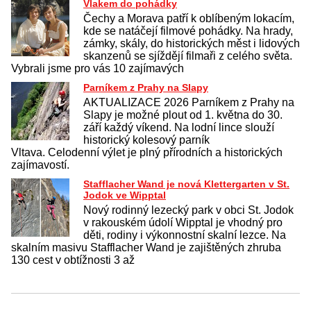
Vlakem do pohádky
Čechy a Morava patří k oblíbeným lokacím,
kde se natáčejí filmové pohádky. Na hrady,
zámky, skály, do historických měst i lidových
skanzenů se sjíždějí filmaři z celého světa.
Vybrali jsme pro vás 10 zajímavých
Parníkem z Prahy na Slapy
AKTUALIZACE 2026 Parníkem z Prahy na
Slapy je možné plout od 1. května do 30.
září každý víkend. Na lodní lince slouží
historický kolesový parník
Vltava. Celodenní výlet je plný přírodních a historických
zajímavostí.
Stafflacher Wand je nová Klettergarten v St.
Jodok ve Wipptal
Nový rodinný lezecký park v obci St. Jodok
v rakouském údolí Wipptal je vhodný pro
děti, rodiny i výkonnostní skalní lezce. Na
skalním masivu Stafflacher Wand je zajištěných zhruba
130 cest v obtížnosti 3 až