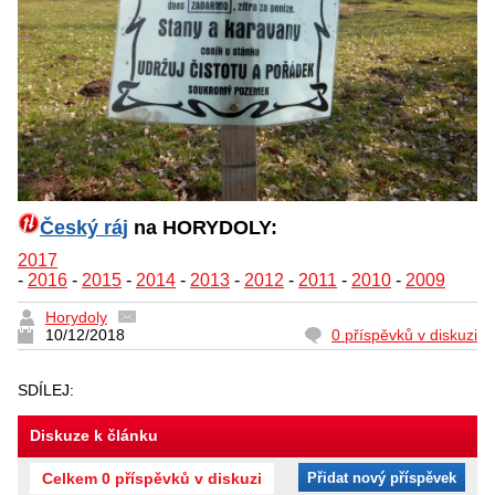
Český ráj
na HORYDOLY:
2017
-
2016
-
2015
-
2014
-
2013
-
2012
-
2011
-
2010
-
2009
Horydoly
10/12/2018
0 příspěvků v diskuzi
SDÍLEJ:
Diskuze k článku
Celkem 0 příspěvků v diskuzi
Přidat nový příspěvek