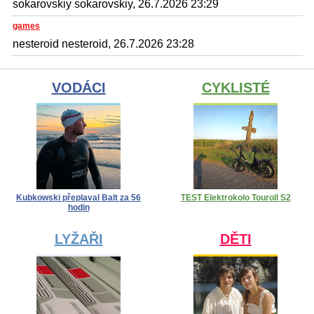
sokarovskiy sokarovskiy, 26.7.2026 23:29
games
nesteroid nesteroid, 26.7.2026 23:28
VODÁCI
CYKLISTÉ
Kubkowski přeplaval Balt za 56
TEST Elektrokolo Touroll S2
hodin
LYŽAŘI
DĚTI