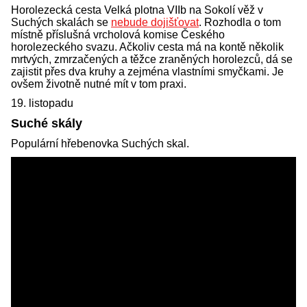
Horolezecká cesta Velká plotna VIIb na Sokolí věž v
Suchých skalách se
nebude dojišťovat
. Rozhodla o tom
místně příslušná vrcholová komise Českého
horolezeckého svazu. Ačkoliv cesta má na kontě několik
mrtvých, zmrzačených a těžce zraněných horolezců, dá se
zajistit přes dva kruhy a zejména vlastními smyčkami. Je
ovšem životně nutné mít v tom praxi.
19. listopadu
Suché skály
Populární hřebenovka Suchých skal.