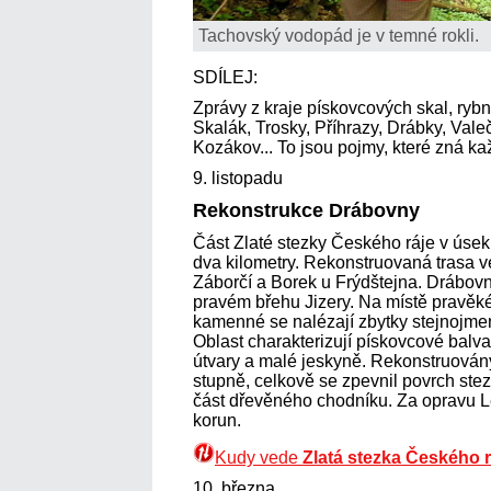
Tachovský vodopád je v temné rokli.
SDÍLEJ:
Zprávy z kraje pískovcových skal, rybn
Skalák, Trosky, Příhrazy, Drábky, Valeč
Kozákov... To jsou pojmy, které zná kaž
9. listopadu
Rekonstrukce Drábovny
Část Zlaté stezky Českého ráje v úse
dva kilometry. Rekonstruovaná trasa 
Záborčí a Borek u Frýdštejna. Drábovn
pravém břehu Jizery. Na místě pravěké
kamenné se nalézají zbytky stejnojm
Oblast charakterizují pískovcové balvan
útvary a malé jeskyně. Rekonstruová
stupně, celkově se zpevnil povrch stez
část dřevěného chodníku. Za opravu Le
korun.
Kudy vede
Zlatá stezka Českého r
10. března