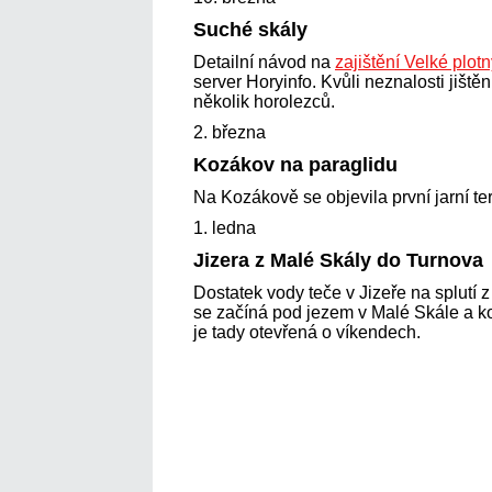
Suché skály
Detailní návod na
zajištění Velké plot
server Horyinfo. Kvůli neznalosti jiště
několik horolezců.
2. března
Kozákov na paraglidu
Na Kozákově se objevila první jarní ter
1. ledna
Jizera z Malé Skály do Turnova
Dostatek vody teče v Jizeře na splutí 
se začíná pod jezem v Malé Skále a k
je tady otevřená o víkendech.