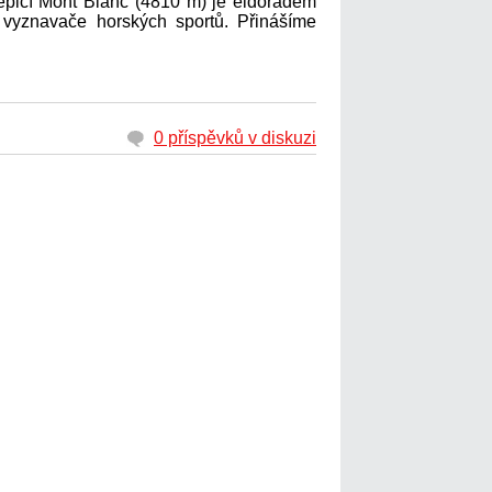
icí Mont Blanc (4810 m) je eldorádem
lší vyznavače horských sportů. Přinášíme
0 příspěvků v diskuzi