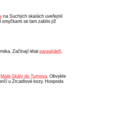
ny
na Suchých skalách uveřejnil
ní smyčkami se tam zabilo již
mika. Začínají létat
paraglideři
.
z
Malé Skály do Turnova
. Obvykle
ončí u Zrcadlové kozy. Hospoda