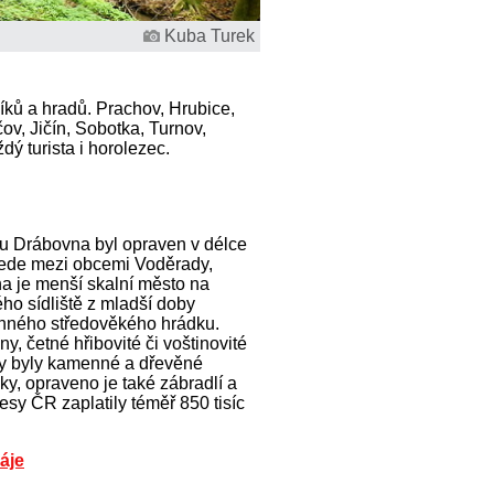
Kuba Turek
íků a hradů. Prachov, Hrubice,
ov, Jičín, Sobotka, Turnov,
dý turista i horolezec.
ku Drábovna byl opraven v délce
vede mezi obcemi Voděrady,
a je menší skalní město na
ho sídliště z mladší doby
enného středověkého hrádku.
y, četné hřibovité či voštinovité
ny byly kamenné a dřevěné
ky, opraveno je také zábradlí a
sy ČR zaplatily téměř 850 tisíc
áje