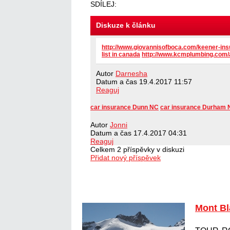
SDÍLEJ:
Diskuze k článku
http://www.giovannisofboca.com/keener-ins
list in canada
http://www.kcmplumbing.com/a
Autor
Darnesha
Datum a čas
19.4.2017 11:57
Reaguj
car insurance Dunn NC
car insurance Durham
Autor
Jonni
Datum a čas
17.4.2017 04:31
Reaguj
Celkem 2 příspěvky v diskuzi
Přidat nový příspěvek
Mont B