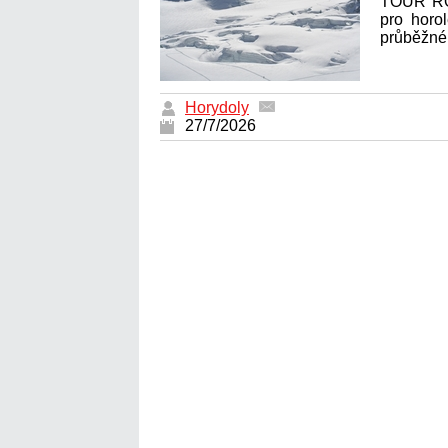
TOUR RON
pro horol
průběžné 
Horydoly
27/7/2026