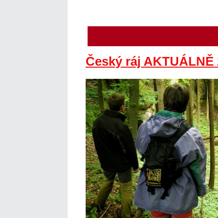
Český ráj AKTUÁLNĚ 