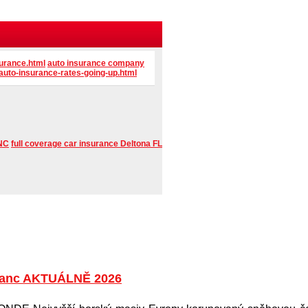
urance.html
auto insurance company
uto-insurance-rates-going-up.html
 NC
full coverage car insurance Deltona FL
lanc AKTUÁLNĚ 2026