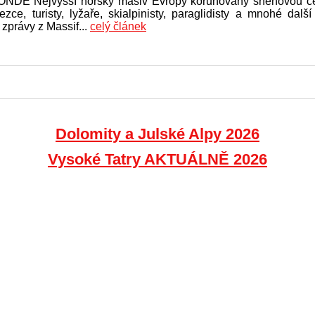
DE Nejvyšší horský masiv Evropy korunovaný sněhovou čep
ezce, turisty, lyžaře, skialpinisty, paraglidisty a mnohé da
zprávy z Massif...
celý článek
Dolomity a Julské Alpy 2026
Vysoké Tatry AKTUÁLNĚ 2026