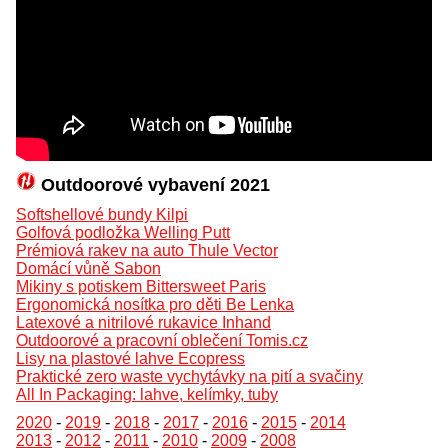
Outdoorové vybavení 2021
Softshellové bundy Kilpi
Golfová podložka Welling Putt
Prémiová rakev na auto Thule Vector
Domácí vůně Sabon
Mikiny s potiskem Bittersweet Paris
Ergonomická nosítka pro děti Be Lenka
Latexové a nitrilové rukavice Inhand
Outdoorové a pracovní oblečení Tomis.cz
Lisy na plastové lahve Ecopress
Praktické zero waste vychytávky na pití a svačiny
All In Packaging: lahve, kelímky, tuby
2020
-
2019
-
2018
-
2017
-
2016
-
2015
-
2014
2013
-
2012
-
2011
-
2010
-
2009
-
2008