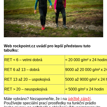
Web rockpoint.cz uvádí pro lepší představu tuto
tabulku:
RET < 6 – velmi dobrá
< 20 000 g/m² x 24 hodin
RET 6 až 13 – dobrá
9000 až 20 000 g/m² x 2
RET 13 až 20 – uspokojivá
5000 až 9000 g/m² x 24 
RET > 20 – neuspokojivá
< 5000 g/m² x 24 hodin
Máte vybráno? Nezapomeňte, že i na
údržbě záleží
.
Používejte speciální prací prostředky na funkční prádlo