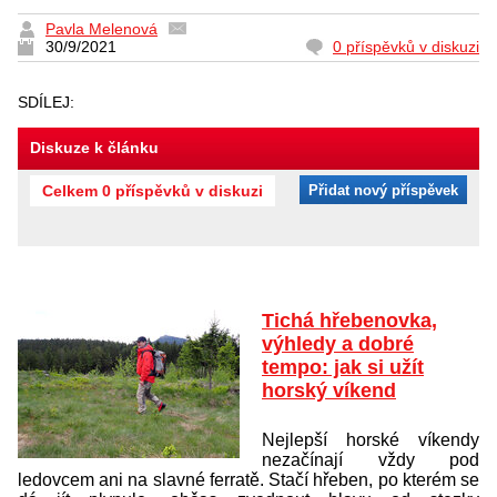
Pavla Melenová
30/9/2021
0 příspěvků v diskuzi
SDÍLEJ:
Diskuze k článku
Celkem 0 příspěvků v diskuzi
Přidat nový příspěvek
Tichá hřebenovka,
výhledy a dobré
tempo: jak si užít
horský víkend
Nejlepší horské víkendy
nezačínají vždy pod
ledovcem ani na slavné ferratě. Stačí hřeben, po kterém se