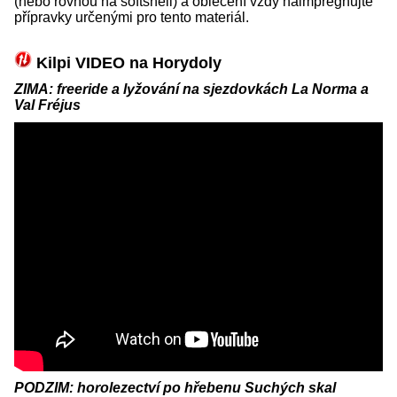
(nebo rovnou na softshell) a oblečení vždy naimpregnujte
přípravky určenými pro tento materiál.
Kilpi VIDEO na Horydoly
ZIMA: freeride a lyžování na sjezdovkách La Norma a
Val Fréjus
PODZIM: horolezectví po hřebenu Suchých skal