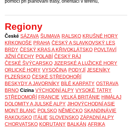
pomoci při plánování trasy, orientaci v terénu,
Regiony
České
SÁZAVA
ŠUMAVA
RALSKO
KRUŠNÉ HORY
KRKONOŠE
PRAHA
ČESKÝ A SLAVKOVSKÝ LES
BRDY
ČESKÝ KRAS A KŘIVOKLÁTSKO
POVLTAVÍ
JIŽNÍ ČECHY
POLABÍ
ČESKÝ RÁJ
ČESKÉ ŠVÝCARSKO
JIZERSKÉ A LUŽICKÉ HORY
ORLICKÉ HORY
VYSOČINA
PODYJÍ
JESENÍKY
PLZEŇSKO
ČESKÉ STŘEDOHOŘÍ
BESKYDY A JAVORNÍKY
BÍLÉ KARPATY
OSTRAVA
BRNO
Cizina
VÝCHODNÍ ALPY
VYSOKÉ TATRY
STŘEDOMOŘÍ
FRANCIE
VELKÁ BRITÁNIE
HIMÁLAJ
DOLOMITY A JULSKÉ ALPY
JIHOVÝCHODNÍ ASIE
MONT BLANC
POLSKO
NĚMECKO
SKANDINÁVIE
RAKOUSKO
ITÁLIE
SLOVENSKO
ZÁPADNÍ ALPY
CHORVATSKO
KORUTANY
BALKÁN
AFRIKA