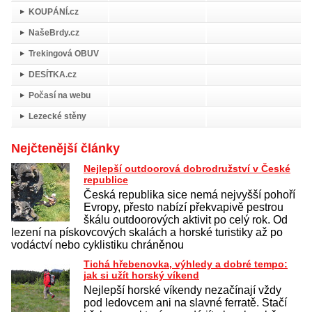
KOUPÁNÍ.cz
NašeBrdy.cz
Trekingová OBUV
DESÍTKA.cz
Počasí na webu
Lezecké stěny
Nejčtenější články
Nejlepší outdoorová dobrodružství v České
republice
Česká republika sice nemá nejvyšší pohoří
Evropy, přesto nabízí překvapivě pestrou
škálu outdoorových aktivit po celý rok. Od
lezení na pískovcových skalách a horské turistiky až po
vodáctví nebo cyklistiku chráněnou
Tichá hřebenovka, výhledy a dobré tempo:
jak si užít horský víkend
Nejlepší horské víkendy nezačínají vždy
pod ledovcem ani na slavné ferratě. Stačí