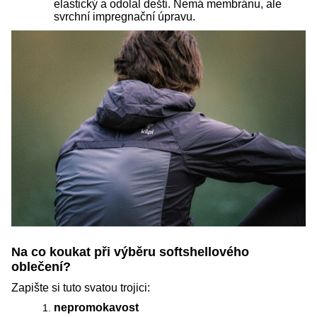
elastický a odolal dešti. Nemá membránu, ale
svrchní impregnační úpravu.
Na co koukat při výběru softshellového
oblečení?
Zapište si tuto svatou trojici:
nepromokavost