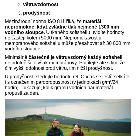
větruvzdornost
prodyšnost
Mezinárodní norma ISO 811 říká, že
materiál
nepromokne, když zvládne tlak nejméně 1300 mm
vodního sloupce
. U tkaného softshellu uvidíte hodnoty
nejčastěji kolem 5000 mm. Nepromokavost u
membránového softshellu může přesahovat až 30 000 mm
vodního sloupce.
Minimálně
částečně je větruvzdorný každý softshell
,
nejodolnější je však membránový. Počítejte ale s tím, že
čím vyšší odolnost proti větru, tím nižší prodyšnost.
U prodyšnosti sledujte hodnotu ret. Občas se ještě setkáte
i s označením paropropustnost (v jednotkách g/m²/24
hodin) – ukazuje, kolik gramů vodních par materiál
propustí za den.