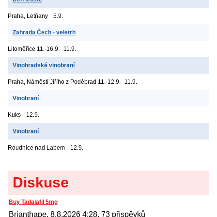
Praha, Letňany
5.9.
Zahrada Čech - veletrh
Litoměřice
11.-16.9.
11.9.
Vinohradské vinobraní
Praha, Náměstí Jiřího z Poděbrad
11.-12.9.
11.9.
Vinobraní
Kuks
12.9.
Vinobraní
Roudnice nad Labem
12.9.
Diskuse
Buy Tadalafil 5mg
Brianthape, 8.8.2026 4:28, 73 příspěvků