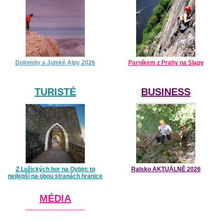
Dolomity a Julské Alpy 2026
Parníkem z Prahy na Slapy
TURISTÉ
BUSINESS
Z Lužických hor na Oybin: to
Ralsko AKTUÁLNĚ 2026
nejlepší na obou stranách hranice
MÉDIA