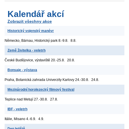
Kalendář akcí
Zobrazit všechny akce
Historický vojenský manévr
Německo, Bärnau, Historický park
8.-9.8.
8.8.
Země živitelka - veletrh
České Budějovice, výstaviště
20.-25.8.
20.8.
Bonsaje - výstava
Praha, Botanická zahrada Univerzity Karlovy
24.-30.8.
24.8.
Mezinárodní horolezecký filmový festival
Teplice nad Metují
27.-30.8.
27.8.
IBF - veletrh
Itálie, Misano
4.-6.9.
4.9.
Den letiště