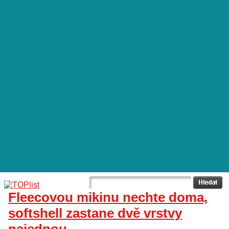
Fleecovou mikinu nechte doma,
softshell zastane dvě vrstvy