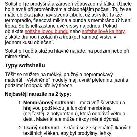
Softshell je prodyšná a zároveň větruvzdorná látka. Užijete
ho hlavně při proměnlivém a chladnějším počasí. To, že se
máte oblékat jako navrstvená cibule, už asi víte. Takže –
termoprádlo, fleecová mikina a bunda s membránou? Není
třeba. Softshell zastane dvě vrstvy najednou. Pokud
oblékáte
softshellovou bundu
nebo
softshellové kalhoty
,
získáte druhou (izolační) a třetí (ochrannou) vrstvu v
jednom kusu oblečení.
Softshell udělá službu hlavně na jaře, na podzim nebo při
mírné zimě.
Typy softshellu
Těšit se můžete na měkký, pružný a nepromokavý
materiál. "Vyletněné" modely mají uvnitř pleteninu, jarní a
podzimní naopak hřejivý fleece.
Nejčastěji narazíte na 2 typy:
Membránový softshell
– mezi vnější vrstvou a
hřejivou podšívkou je funkční membrána
(nejčastěji z polyuretanu), která odolává větru a
dešti. Materiál ale může někdy méně dýchat.
Tkaný softshell
– skládá se ze speciálně tkaných
textilních vláken, aby byl prodyšný, lehký,