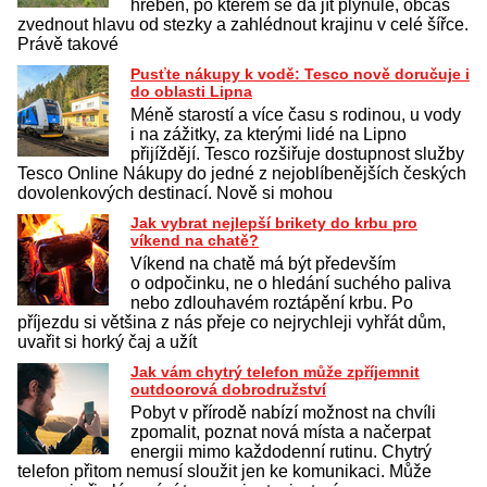
hřeben, po kterém se dá jít plynule, občas
zvednout hlavu od stezky a zahlédnout krajinu v celé šířce.
Právě takové
Pusťte nákupy k vodě: Tesco nově doručuje i
do oblasti Lipna
Méně starostí a více času s rodinou, u vody
i na zážitky, za kterými lidé na Lipno
přijíždějí. Tesco rozšiřuje dostupnost služby
Tesco Online Nákupy do jedné z nejoblíbenějších českých
dovolenkových destinací. Nově si mohou
Jak vybrat nejlepší brikety do krbu pro
víkend na chatě?
Víkend na chatě má být především
o odpočinku, ne o hledání suchého paliva
nebo zdlouhavém roztápění krbu. Po
příjezdu si většina z nás přeje co nejrychleji vyhřát dům,
uvařit si horký čaj a užít
Jak vám chytrý telefon může zpříjemnit
outdoorová dobrodružství
Pobyt v přírodě nabízí možnost na chvíli
zpomalit, poznat nová místa a načerpat
energii mimo každodenní rutinu. Chytrý
telefon přitom nemusí sloužit jen ke komunikaci. Může