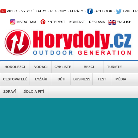
VIDEO
-
VYSOKÉ TATRY
-
REGIONY
-
FERÁTY
-
FACEBOOK
-
TWITTER
-
INSTAGRAM
-
PINTEREST
-
KONTAKT
-
REKLAMA
-
ENGLISH
HOROLEZCI
VODÁCI
CYKLISTÉ
BĚŽCI
TURISTÉ
CESTOVATELÉ
LYŽAŘI
DĚTI
BUSINESS
TEST
MÉDIA
ZDRAVÍ
JÍDLO A PITÍ