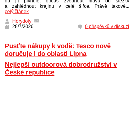
dá jít plynule, občas zvednout hlavu od stezky
a zahlédnout krajinu v celé šířce. Právě takové...
celý článek
Horydoly
28/7/2026
0 příspěvků v diskuzi
Pusťte nákupy k vodě: Tesco nově
doručuje i do oblasti Lipna
Nejlepší outdoorová dobrodružství v
České republice