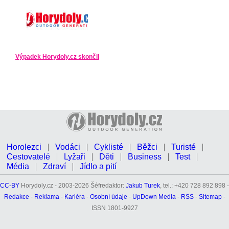
Výpadek Horydoly.cz skončil
Horolezci
Vodáci
Cyklisté
Běžci
Turisté
Cestovatelé
Lyžaři
Děti
Business
Test
Média
Zdraví
Jídlo a pití
CC-BY
Horydoly.cz - 2003-2026 Šéfredaktor:
Jakub Turek
, tel.: +420 728 892 898 -
Redakce
-
Reklama
-
Kariéra
-
Osobní údaje
-
UpDown Media
-
RSS
-
Sitemap
-
ISSN 1801-9927