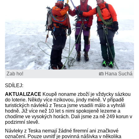
Zab ho!
Hana Suchá
SDÍLEJ:
AKTUALIZACE
Koupě noname zboží je vždycky sázkou
do loterie. Někdy více rizikovou, jindy méně. V případě
turistických návleků z Tesca jsme vsadili málo a vyhráli
hodně. Již více než 10 let s nimi spokojeně lezeme a
chodíme ve vysokých horách. Dali jsme za ně 249 korun v
podzimní slevě.
Návleky z Teska nemají žádné firemní ani značkové
označení. Pouze uvnitř je povinná nášivka v několika