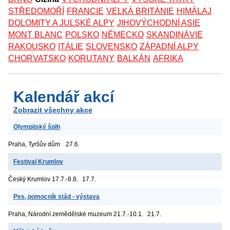
STŘEDOMOŘÍ
FRANCIE
VELKÁ BRITÁNIE
HIMÁLAJ
DOLOMITY A JULSKÉ ALPY
JIHOVÝCHODNÍ ASIE
MONT BLANC
POLSKO
NĚMECKO
SKANDINÁVIE
RAKOUSKO
ITÁLIE
SLOVENSKO
ZÁPADNÍ ALPY
CHORVATSKO
KORUTANY
BALKÁN
AFRIKA
Kalendář akcí
Zobrazit všechny akce
Olympijský šplh
Praha, Tyršův dům
27.6.
Festival Krumlov
Český Krumlov
17.7.-8.8.
17.7.
Pes, pomocník stád - výstava
Praha, Národní zemědělské muzeum
21.7.-10.1.
21.7.