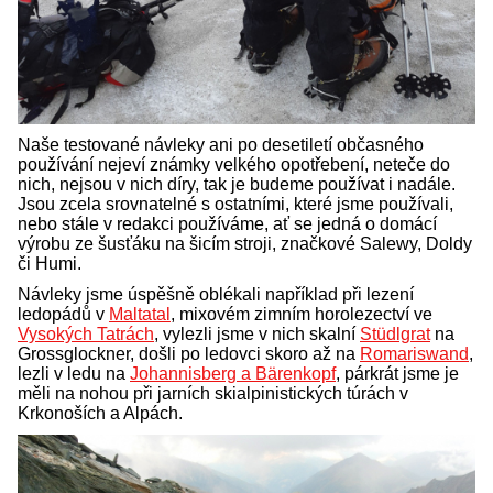
Naše testované návleky ani po desetiletí občasného
používání nejeví známky velkého opotřebení, neteče do
nich, nejsou v nich díry, tak je budeme používat i nadále.
Jsou zcela srovnatelné s ostatními, které jsme používali,
nebo stále v redakci používáme, ať se jedná o domácí
výrobu ze šusťáku na šicím stroji, značkové Salewy, Doldy
či Humi.
Návleky jsme úspěšně oblékali například při lezení
ledopádů v
Maltatal
, mixovém zimním horolezectví ve
Vysokých Tatrách
, vylezli jsme v nich skalní
Stüdlgrat
na
Grossglockner, došli po ledovci skoro až na
Romariswand
,
lezli v ledu na
Johannisberg a Bärenkopf
, párkrát jsme je
měli na nohou při jarních skialpinistických túrách v
Krkonoších a Alpách.