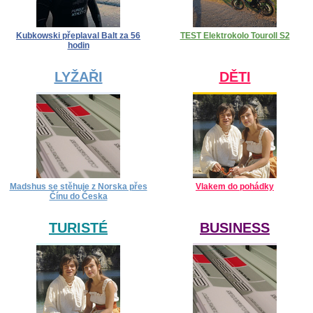
Kubkowski přeplaval Balt za 56
TEST Elektrokolo Touroll S2
hodin
LYŽAŘI
DĚTI
Madshus se stěhuje z Norska přes
Vlakem do pohádky
Čínu do Česka
TURISTÉ
BUSINESS