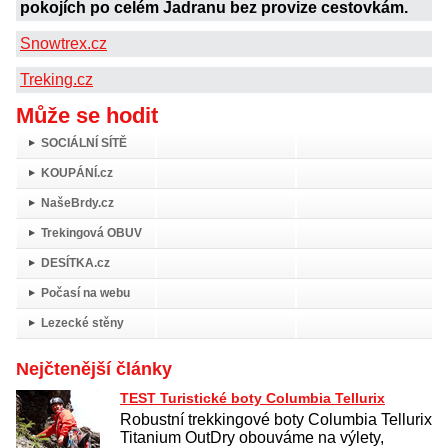
pokojích po celém Jadranu bez provize cestovkám.
Snowtrex.cz
Treking.cz
Může se hodit
SOCIÁLNÍ SÍTĚ
KOUPÁNÍ.cz
NašeBrdy.cz
Trekingová OBUV
DESÍTKA.cz
Počasí na webu
Lezecké stěny
Nejčtenější články
TEST Turistické boty Columbia Tellurix
Robustní trekkingové boty Columbia Tellurix
Titanium OutDry obouváme na výlety,