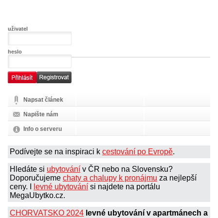
uživatel
heslo
Napsat článek
Napište nám
Info o serveru
Podívejte se na inspiraci k
cestování po Evropě
.
Hledáte si
ubytování
v ČR nebo na Slovensku?
Doporučujeme
chaty a chalupy k pronájmu
za nejlepší
ceny. I
levné ubytování
si najdete na portálu
MegaUbytko.cz.
CHORVATSKO 2024
levné ubytování v apartmánech a