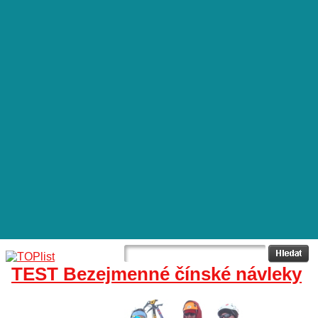
TEST Bezejmenné čínské návleky