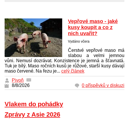
Vepřové maso - jaké
kusy koupit a co z
nich uvařit?
Vydáno včera
Čerstvé vepřové maso má
slabou a velmi jemnou
vůni. Nemusí dozrávat. Konzistence je jemná a šťavnatá.
Tuk je bílý. Maso ročních kusů je růžové, starší kusy dávají
maso červené. Na řezu je...
celý článek
Pivoň
8/8/2026
0 příspěvků v diskuzi
Vlakem do pohádky
Zprávy z Asie 2026