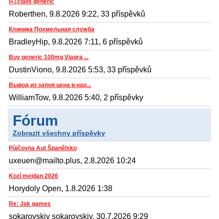
ï»¿cialis generic
Roberthen, 9.8.2026 9:22, 33 příspěvků
Клиника Похмельная служба
BradleyHip, 9.8.2026 7:11, 6 příspěvků
Buy generic 100mg Viagra ...
DustinViono, 9.8.2026 5:53, 33 příspěvků
Вывод из запоя цена в нар...
WilliamTow, 9.8.2026 5:40, 2 příspěvky
Fórum
Zobrazit všechny příspěvky
Půjčovna Aut Španělsko
uxeuen@mailto.plus, 2.8.2026 10:24
Kozí mejdan 2026
Horydoly Open, 1.8.2026 1:38
Re: Jak games
sokarovskiy sokarovskiy, 30.7.2026 9:29