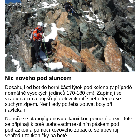
Nic nového pod sluncem
Dosahují od bot do horní části lýtek pod kolena (v případě
normálně vysokých jedinců 170-180 cm). Zapínají se
vzadu na zip a pojišťují proti vniknutí sněhu légou se
suchým zipem. Není tedy potřeba zouvat boty při
navlékání.
Nahoře se utahují gumovou tkaničkou pomocí tanky. Dole
se připínají k botě utahovacím textilním páskem pod
podrážkou a pomocí kovového zobáčku se upevňují
vepředu za tkaničky na botě.