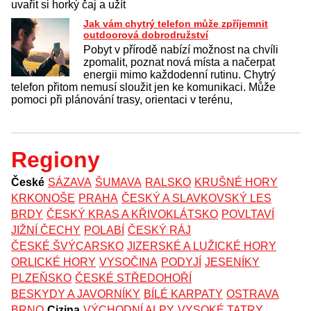
uvařit si horký čaj a užít
Jak vám chytrý telefon může zpříjemnit
outdoorová dobrodružství
Pobyt v přírodě nabízí možnost na chvíli
zpomalit, poznat nová místa a načerpat
energii mimo každodenní rutinu. Chytrý
telefon přitom nemusí sloužit jen ke komunikaci. Může
pomoci při plánování trasy, orientaci v terénu,
Regiony
České
SÁZAVA
ŠUMAVA
RALSKO
KRUŠNÉ HORY
KRKONOŠE
PRAHA
ČESKÝ A SLAVKOVSKÝ LES
BRDY
ČESKÝ KRAS A KŘIVOKLÁTSKO
POVLTAVÍ
JIŽNÍ ČECHY
POLABÍ
ČESKÝ RÁJ
ČESKÉ ŠVÝCARSKO
JIZERSKÉ A LUŽICKÉ HORY
ORLICKÉ HORY
VYSOČINA
PODYJÍ
JESENÍKY
PLZEŇSKO
ČESKÉ STŘEDOHOŘÍ
BESKYDY A JAVORNÍKY
BÍLÉ KARPATY
OSTRAVA
BRNO
Cizina
VÝCHODNÍ ALPY
VYSOKÉ TATRY