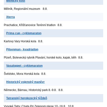
Mělnický košt
Mělník, Regionální muzeum
8.8.
Xterra
Prachatice, Křišťanovice
Terénní triatlon
8.8.
Prima cup - cyklomaraton
Karlovy Vary
Horská kola
8.8.
Pilsenman - kvadriatlon
Plzeň, Bolevecký rybník
Plavání, horské kolo, kajak, běh
8.8.
Vasaloppet - cyklomaraton
Švédsko, Mora
Horská kola
8.8.
Historický vojenský manévr
Německo, Bärnau, Historický park
8.-9.8.
8.8.
Tatranský horolezecký týždeň
Vysoké Tatry, Chata Pri Zelenom plese
10.-16.8.
10.8.