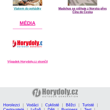
Vlakem do pohádky
Madshus se stěhuje z Norska přes
Čínu do Česka
MÉDIA
Výpadek Horydoly.cz skončil
Horolezci
Vodáci
Cyklisté
Běžci
Turisté
Cestovatelé
Lyžaři
Děti
Business
Test