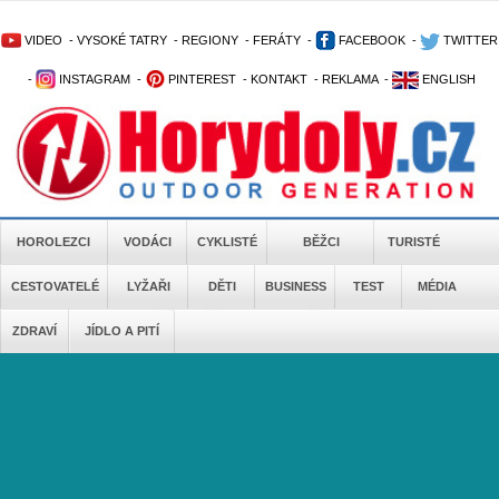
VIDEO
-
VYSOKÉ TATRY
-
REGIONY
-
FERÁTY
-
FACEBOOK
-
TWITTER
-
INSTAGRAM
-
PINTEREST
-
KONTAKT
-
REKLAMA
-
ENGLISH
HOROLEZCI
VODÁCI
CYKLISTÉ
BĚŽCI
TURISTÉ
CESTOVATELÉ
LYŽAŘI
DĚTI
BUSINESS
TEST
MÉDIA
ZDRAVÍ
JÍDLO A PITÍ