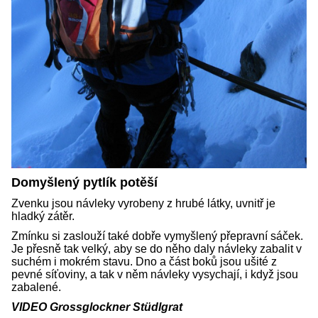
Domyšlený pytlík potěší
Zvenku jsou návleky vyrobeny z hrubé látky, uvnitř je
hladký zátěr.
Zmínku si zaslouží také dobře vymyšlený přepravní sáček.
Je přesně tak velký, aby se do něho daly návleky zabalit v
suchém i mokrém stavu. Dno a část boků jsou ušité z
pevné síťoviny, a tak v něm návleky vysychají, i když jsou
zabalené.
VIDEO Grossglockner Stüdlgrat