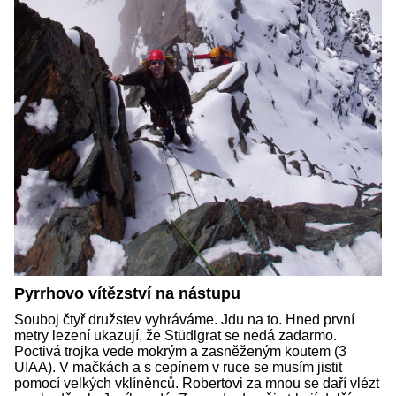
Pyrrhovo vítězství na nástupu
Souboj čtyř družstev vyhráváme. Jdu na to. Hned první
metry lezení ukazují, že Stüdlgrat se nedá zadarmo.
Poctivá trojka vede mokrým a zasněženým koutem (3
UIAA). V mačkách a s cepínem v ruce se musím jistit
pomocí velkých vklíněnců. Robertovi za mnou se daří vlézt