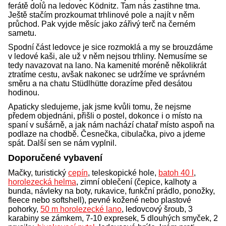
ferátě dolů na ledovec Ködnitz. Tam nás zastihne tma.
Ještě stačím prozkoumat trhlinové pole a najít v něm
průchod. Pak vyjde měsíc jako zářivý terč na černém
sametu.
Spodní část ledovce je sice rozmoklá a my se brouzdáme
v ledové kaši, ale už v něm nejsou trhliny. Nemusíme se
tedy navazovat na lano. Na kamenité moréně několikrát
ztratíme cestu, avšak nakonec se udržíme ve správném
směru a na chatu Stüdlhütte dorazíme před desátou
hodinou.
Apaticky sledujeme, jak jsme kvůli tomu, že nejsme
předem objednáni, přišli o postel, dokonce i o místo na
spaní v sušárně, a jak nám nachází chatař místo aspoň na
podlaze na chodbě. Česnečka, cibulačka, pivo a jdeme
spát. Další sen se nám vyplnil.
Doporučené vybavení
Mačky, turistický
cepín
, teleskopické hole,
batoh 40 l
,
horolezecká helma
, zimní oblečení (čepice, kalhoty a
bunda, návleky na boty, rukavice, funkční prádlo, ponožky,
fleece nebo softshell), pevné kožené nebo plastové
pohorky,
50 m horolezecké lano
, ledovcový šroub, 3
karabiny se zámkem, 7-10 expresek, 5 dlouhých smyček, 2