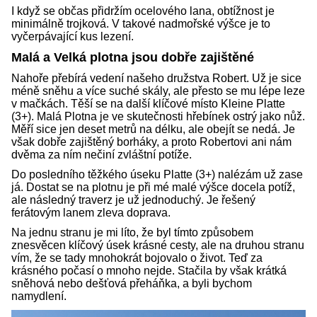
I když se občas přidržím ocelového lana, obtížnost je
minimálně trojková. V takové nadmořské výšce je to
vyčerpávající kus lezení.
Malá a Velká plotna jsou dobře zajištěné
Nahoře přebírá vedení našeho družstva Robert. Už je sice
méně sněhu a více suché skály, ale přesto se mu lépe leze
v mačkách. Těší se na další klíčové místo Kleine Platte
(3+). Malá Plotna je ve skutečnosti hřebínek ostrý jako nůž.
Měří sice jen deset metrů na délku, ale obejít se nedá. Je
však dobře zajištěný borháky, a proto Robertovi ani nám
dvěma za ním nečiní zvláštní potíže.
Do posledního těžkého úseku Platte (3+) nalézám už zase
já. Dostat se na plotnu je při mé malé výšce docela potíž,
ale následný traverz je už jednoduchý. Je řešený
ferátovým lanem zleva doprava.
Na jednu stranu je mi líto, že byl tímto způsobem
znesvěcen klíčový úsek krásné cesty, ale na druhou stranu
vím, že se tady mnohokrát bojovalo o život. Teď za
krásného počasí o mnoho nejde. Stačila by však krátká
sněhová nebo dešťová přeháňka, a byli bychom
namydlení.