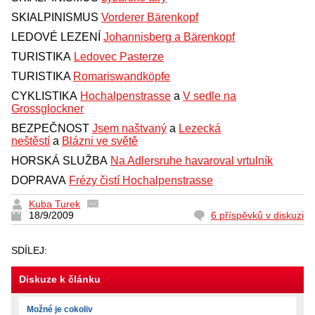
SKIALPINISMUS
Vorderer Bärenkopf
LEDOVÉ LEZENÍ
Johannisberg a Bärenkopf
TURISTIKA
Ledovec Pasterze
TURISTIKA
Romariswandköpfe
CYKLISTIKA
Hochalpenstrasse
a
V sedle na
Grossglockner
BEZPEČNOST
Jsem naštvaný
a
Lezecká
neštěstí
a
Blázni ve světě
HORSKÁ SLUŽBA
Na Adlersruhe havaroval vrtulník
DOPRAVA
Frézy čistí Hochalpenstrasse
Kuba Turek
18/9/2009
6 příspěvků v diskuzi
SDÍLEJ:
Diskuze k článku
Možné je cokoliv