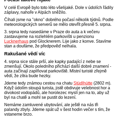
V celé Evropě bylo toto léto všelijaké. Dole v údolích řádily
záplavy, nahoře v Alpách sněžilo.
Číhali jsme na "okno" dobrého počasí několik týdnů. Podle
meteorologických serverů se mělo otevřít přesně 5. srpna.
3. srpna tedy nasedáme v Praze do auta a k večeru
zastavujeme na rozlehlém parkovišti u penzionu
Lucknerhaus
pod Glocknerem. Lije jako z konve. Stavíme
stan a doufáme, že předpověď nelhala.
Rakušané vědí víc
4. srpna sice stále prší, ale kapky padající z nebe se
zmenšují. Okolo poledního přichází další dobré znamení -
auta začínají zaplňovat parkoviště. Místní turisté zřejmě
vědí, že zítra bude hezky.
Jdeme tedy známou cestou na chatu
Stüdlhütte
(2802 m).
Když údolím stoupá turista, jistě obdivuje velebnost hor a
divokost vodopádů, ale horolezec myslí jen na to, aby už
byl na chatě a mohl se pustit do lezení.
Nemáme zamluvené ubytování, ale ještě na nás tři
palandy zbyly. Jdeme spát už v šest hodin večer s tím, že
vstaneme brzo.