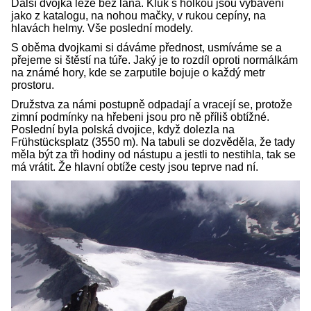
Další dvojka leze bez lana. Kluk s holkou jsou vybavení
jako z katalogu, na nohou mačky, v rukou cepíny, na
hlavách helmy. Vše poslední modely.
S oběma dvojkami si dáváme přednost, usmíváme se a
přejeme si štěstí na túře. Jaký je to rozdíl oproti normálkám
na známé hory, kde se zarputile bojuje o každý metr
prostoru.
Družstva za námi postupně odpadají a vracejí se, protože
zimní podmínky na hřebeni jsou pro ně příliš obtížné.
Poslední byla polská dvojice, když dolezla na
Frühstücksplatz (3550 m). Na tabuli se dozvěděla, že tady
měla být za tři hodiny od nástupu a jestli to nestihla, tak se
má vrátit. Že hlavní obtíže cesty jsou teprve nad ní.