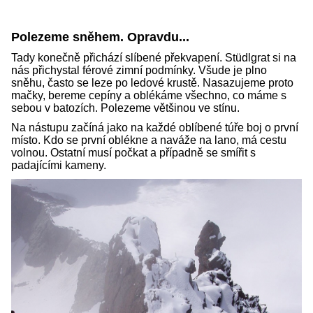
Polezeme sněhem. Opravdu...
Tady konečně přichází slíbené překvapení. Stüdlgrat si na
nás přichystal férové zimní podmínky. Všude je plno
sněhu, často se leze po ledové krustě. Nasazujeme proto
mačky, bereme cepíny a oblékáme všechno, co máme s
sebou v batozích. Polezeme většinou ve stínu.
Na nástupu začíná jako na každé oblíbené túře boj o první
místo. Kdo se první oblékne a naváže na lano, má cestu
volnou. Ostatní musí počkat a případně se smířit s
padajícími kameny.