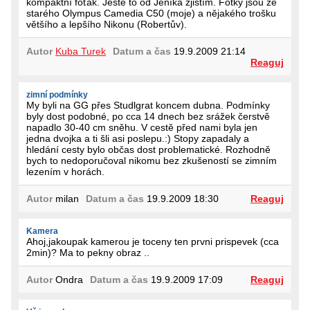
kompaktní foťák. Ještě to od Jeníka zjistím. Fotky jsou ze
starého Olympus Camedia C50 (moje) a nějakého trošku
většího a lepšího Nikonu (Robertův).
Autor
Kuba Turek
Datum a čas
19.9.2009 21:14
Reaguj
zimní podmínky
My byli na GG přes Studlgrat koncem dubna. Podmínky
byly dost podobné, po cca 14 dnech bez srážek čerstvě
napadlo 30-40 cm sněhu. V cestě před nami byla jen
jedna dvojka a ti šli asi poslepu.:) Stopy zapadaly a
hledání cesty bylo občas dost problematické. Rozhodně
bych to nedoporučoval nikomu bez zkušeností se zimním
lezením v horách.
Autor
milan
Datum a čas
19.9.2009 18:30
Reaguj
Kamera
Ahoj,jakoupak kamerou je toceny ten prvni prispevek (cca
2min)? Ma to pekny obraz ..
Autor
Ondra
Datum a čas
19.9.2009 17:09
Reaguj