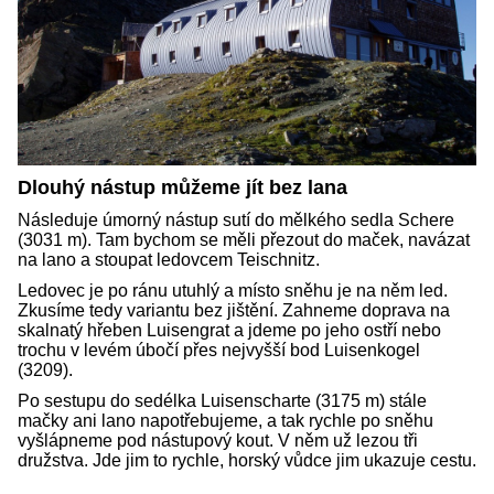
Dlouhý nástup můžeme jít bez lana
Následuje úmorný nástup sutí do mělkého sedla Schere
(3031 m). Tam bychom se měli přezout do maček, navázat
na lano a stoupat ledovcem Teischnitz.
Ledovec je po ránu utuhlý a místo sněhu je na něm led.
Zkusíme tedy variantu bez jištění. Zahneme doprava na
skalnatý hřeben Luisengrat a jdeme po jeho ostří nebo
trochu v levém úbočí přes nejvyšší bod Luisenkogel
(3209).
Po sestupu do sedélka Luisenscharte (3175 m) stále
mačky ani lano napotřebujeme, a tak rychle po sněhu
vyšlápneme pod nástupový kout. V něm už lezou tři
družstva. Jde jim to rychle, horský vůdce jim ukazuje cestu.