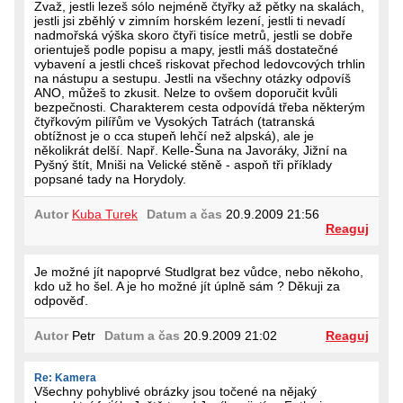
Zvaž, jestli lezeš sólo nejméně čtyřky až pětky na skalách,
jestli jsi zběhlý v zimním horském lezení, jestli ti nevadí
nadmořská výška skoro čtyři tisíce metrů, jestli se dobře
orientuješ podle popisu a mapy, jestli máš dostatečné
vybavení a jestli chceš riskovat přechod ledovcových trhlin
na nástupu a sestupu. Jestli na všechny otázky odpovíš
ANO, můžeš to zkusit. Nelze to ovšem doporučit kvůli
bezpečnosti. Charakterem cesta odpovídá třeba některým
čtyřkovým pilířům ve Vysokých Tatrách (tatranská
obtížnost je o cca stupeň lehčí než alpská), ale je
několikrát delší. Např. Kelle-Šuna na Javoráky, Jižní na
Pyšný štít, Mniši na Velické stěně - aspoň tři příklady
popsané tady na Horydoly.
Autor
Kuba Turek
Datum a čas
20.9.2009 21:56
Reaguj
Je možné jít napoprvé Studlgrat bez vůdce, nebo někoho,
kdo už ho šel. A je ho možné jít úplně sám ? Děkuji za
odpověď.
Autor
Petr
Datum a čas
20.9.2009 21:02
Reaguj
Re: Kamera
Všechny pohyblivé obrázky jsou točené na nějaký