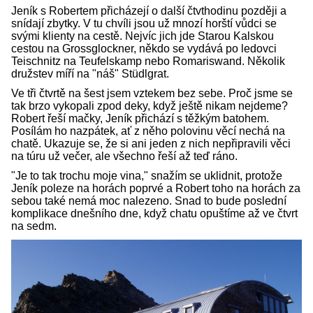
Jeník s Robertem přicházejí o další čtvthodinu později a
snídají zbytky. V tu chvíli jsou už mnozí horští vůdci se
svými klienty na cestě. Nejvíc jich jde Starou Kalskou
cestou na Grossglockner, někdo se vydává po ledovci
Teischnitz na Teufelskamp nebo Romariswand. Několik
družstev míří na "náš" Stüdlgrat.
Ve tři čtvrtě na šest jsem vztekem bez sebe. Proč jsme se
tak brzo vykopali zpod deky, když ještě nikam nejdeme?
Robert řeší mačky, Jeník přichází s těžkým batohem.
Posílám ho nazpátek, ať z něho polovinu věcí nechá na
chatě. Ukazuje se, že si ani jeden z nich nepřipravili věci
na túru už večer, ale všechno řeší až teď ráno.
"Je to tak trochu moje vina," snažím se uklidnit, protože
Jeník poleze na horách poprvé a Robert toho na horách za
sebou také nemá moc nalezeno. Snad to bude poslední
komplikace dnešního dne, když chatu opuštíme až ve čtvrt
na sedm.