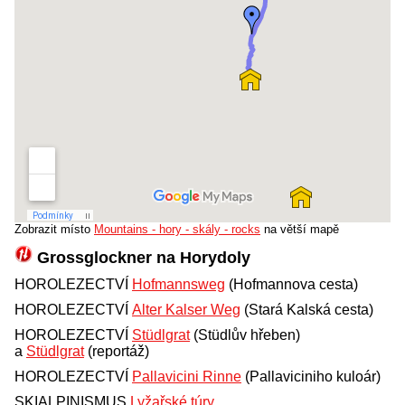
Zobrazit místo
Mountains - hory - skály - rocks
na větší mapě
Grossglockner na Horydoly
HOROLEZECTVÍ
Hofmannsweg
(Hofmannova cesta)
HOROLEZECTVÍ
Alter Kalser Weg
(Stará Kalská cesta)
HOROLEZECTVÍ
Stüdlgrat
(Stüdlův hřeben)
a
Stüdlgrat
(reportáž)
HOROLEZECTVÍ
Pallavicini Rinne
(Pallaviciniho kuloár)
SKIALPINISMUS
Lyžařské túry