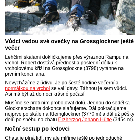
Vůdci vedou své ovečky na Grossglockner ještě
večer
Lehčími skálami dokličkujeme přes výraznou Rampu na
vrchol. Robert dostává přednost a poslední délku k
vrcholovému kříži na Grossglockne (3798) vytáhne na
prvním konci lana.
Nevycházíme z údivu. Je po šesté hodině večerní a
normálkou na vrchol
se valí davy. Táhnou je sem vůdci.
Asi má být až do noci krásné počasí.
Musíme se proti nim probojovat dolů. Jednou do sedélka
Glocknerscharte dokonce slaňujeme. Dál pokračujeme
nejprve po skále na Kleinglockner (3770 m) a dál už pěšky
dolů po sněhu na chatu
Erzherzog Johann Hütte
(3454 m).
Noční sestup po ledovci
Chata je plná lidí, my ale míříme ještě po jednoduché