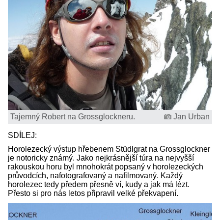
Tajemný Robert na Grossglockneru.
Jan Urban
SDÍLEJ:
Horolezecký výstup hřebenem Stüdlgrat na Grossglockner
je notoricky známý. Jako nejkrásnější túra na nejvyšší
rakouskou horu byl mnohokrát popsaný v horolezeckých
průvodcích, nafotografovaný a nafilmovaný. Každý
horolezec tedy předem přesně ví, kudy a jak má lézt.
Přesto si pro nás letos připravil velké překvapení.