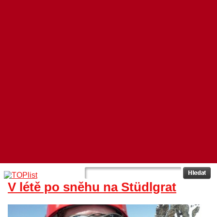
V létě po sněhu na Stüdlgrat