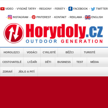
VIDEO
-
VYSOKÉ TATRY
-
REGIONY
-
FERÁTY
-
FACEBOOK
-
TWITTER
-
INSTAGRAM
-
PINTEREST
-
KONTAKT
-
REKLAMA
-
ENGLISH
HOROLEZCI
VODÁCI
CYKLISTÉ
BĚŽCI
TURISTÉ
CESTOVATELÉ
LYŽAŘI
DĚTI
BUSINESS
TEST
MÉDIA
ZDRAVÍ
JÍDLO A PITÍ