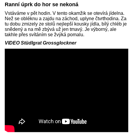
Ranní úprk do hor se nekoná
Vstáváme v pět hodin. V tento okamžik se otevírá jídelna.
Než se obléknu a zajdu na záchod, uplyne čtvrthodina. Za
tu dobu zmizely ze stolů nejlepší kousky jídla, bílý chléb je
snědený a na mě zbývá už jen tmavý. Je výborný, ale
takhle přes svítáním se žvýká pomalu.
VIDEO Stüdlgrat Grossglockner