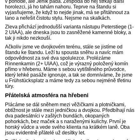
v pohodě, ale Jeník padá. Zespoda do něj strkají další
horolezci, já ho tahám nahoru. Teprve na štandu si
vyjasňujeme, že když to nejde jinak, má se přitáhnout za
lano a neřešit čistotu stylu. Nejsme na skalkách.
Zleva přichází jednodušší varianta nástupu Peterstiege (1-
2 UIAA), ale dneska jsou to zasněžené kamenné bloky, a
tak ji nikdo nezkouší.
Ačkoliv jsme ve dvojkovém terénu, stále se jistíme od
štandu ke štandu. Leží tu spousta sněhu a navíc mám
odpovědnost za své dva spolulezce. Prolézáme
Rinnenkamin (2+ UIAA), což je výrazný položený komín
přímo v hřebenu. Máme s sebou vytištěného průvodce,
který lehké pasáže ignoruje, a tak se domníváme, že jsme
u Frühstücksplatz a máme tedy za sebou nejméně třetinu
túry.
Přátelská atmosféra na hřebeni
Plácáme se dál sněhem mezi věžičkami a plotničkami,
obtížnost je stále mezi jedničkou a dvojkou. Předbíhají nás
dva padesátníci v zašlých bundách, okopaných
pohorkách, bez maček a s naraženými kulichy. První je
horský vůdce a vede svého klienta na krátkém laně. Oba
jsou evidentně přátelé už desítky let.