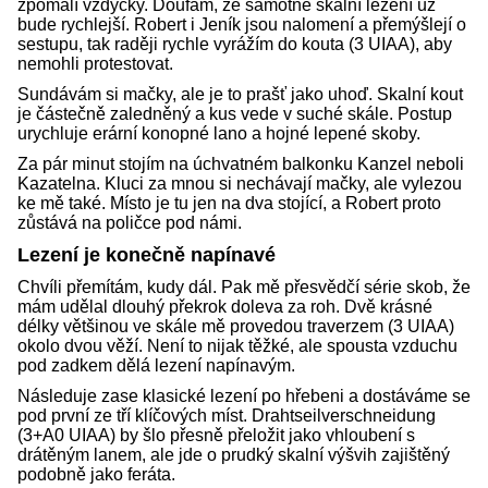
zpomalí vždycky. Doufám, že samotné skalní lezení už
bude rychlejší. Robert i Jeník jsou nalomení a přemýšlejí o
sestupu, tak raději rychle vyrážím do kouta (3 UIAA), aby
nemohli protestovat.
Sundávám si mačky, ale je to prašť jako uhoď. Skalní kout
je částečně zaledněný a kus vede v suché skále. Postup
urychluje erární konopné lano a hojné lepené skoby.
Za pár minut stojím na úchvatném balkonku Kanzel neboli
Kazatelna. Kluci za mnou si nechávají mačky, ale vylezou
ke mě také. Místo je tu jen na dva stojící, a Robert proto
zůstává na poličce pod námi.
Lezení je konečně napínavé
Chvíli přemítám, kudy dál. Pak mě přesvědčí série skob, že
mám udělal dlouhý překrok doleva za roh. Dvě krásné
délky většinou ve skále mě provedou traverzem (3 UIAA)
okolo dvou věží. Není to nijak těžké, ale spousta vzduchu
pod zadkem dělá lezení napínavým.
Následuje zase klasické lezení po hřebeni a dostáváme se
pod první ze tří klíčových míst. Drahtseilverschneidung
(3+A0 UIAA) by šlo přesně přeložit jako vhloubení s
drátěným lanem, ale jde o prudký skalní výšvih zajištěný
podobně jako feráta.