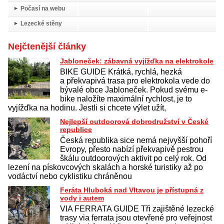
Počasí na webu
Lezecké stěny
Nejčtenější články
Jabloneček: zábavná vyjížďka na elektrokole
BIKE GUIDE Krátká, rychlá, hezká
a překvapivá trasa pro elektrokola vede do
bývalé obce Jabloneček. Pokud svému e-
bike naložíte maximální rychlost, je to
vyjížďka na hodinu. Jestli si chcete výlet užít,
Nejlepší outdoorová dobrodružství v České
republice
Česká republika sice nemá nejvyšší pohoří
Evropy, přesto nabízí překvapivě pestrou
škálu outdoorových aktivit po celý rok. Od
lezení na pískovcových skalách a horské turistiky až po
vodáctví nebo cyklistiku chráněnou
Feráta Hluboká nad Vltavou je přístupná z
vody i autem
VIA FERRATA GUIDE Tři zajištěné lezecké
trasy via ferrata jsou otevřené pro veřejnost