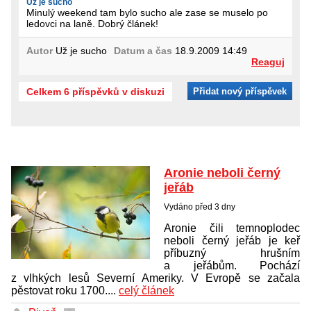
Už je sucho
Minulý weekend tam bylo sucho ale zase se muselo po
ledovci na laně. Dobrý článek!
Autor
Už je sucho
Datum a čas
18.9.2009 14:49
Reaguj
Celkem 6 příspěvků v diskuzi
Přidat nový příspěvek
Aronie neboli černý
jeřáb
Vydáno před 3 dny
Aronie čili temnoplodec
neboli černý jeřáb je keř
příbuzný hrušním
a jeřábům. Pochází
z vlhkých lesů Severní Ameriky. V Evropě se začala
pěstovat roku 1700....
celý článek