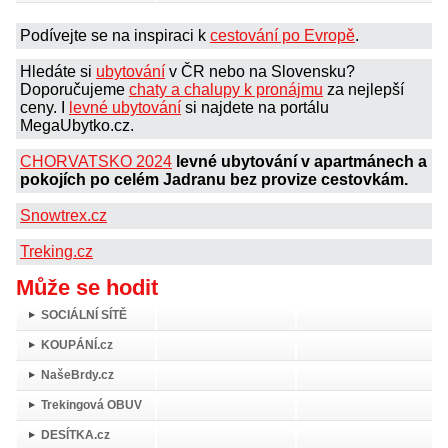
Podívejte se na inspiraci k
cestování po Evropě
.
Hledáte si
ubytování
v ČR nebo na Slovensku?
Doporučujeme
chaty a chalupy k pronájmu
za nejlepší
ceny. I
levné ubytování
si najdete na portálu
MegaUbytko.cz.
CHORVATSKO 2024
levné ubytování v apartmánech a
pokojích po celém Jadranu bez provize cestovkám.
Snowtrex.cz
Treking.cz
Může se hodit
SOCIÁLNÍ SÍTĚ
KOUPÁNÍ.cz
NašeBrdy.cz
Trekingová OBUV
DESÍTKA.cz