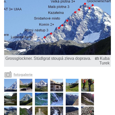
Grossglockner. Stüdlgrat stoupá zleva doprava.
Kuba
Turek
fotogalerie