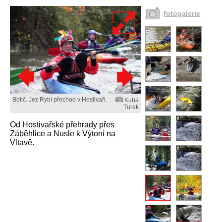
fotogalerie
Botič. Jez Rybí přechod v Hostivaři.
Kuba
Turek
Od Hostivařské přehrady přes
Záběhlice a Nusle k Výtoni na
Vltavě.