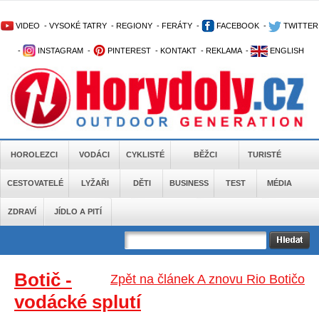
VIDEO
-
VYSOKÉ TATRY
-
REGIONY
-
FERÁTY
-
FACEBOOK
-
TWITTER
-
INSTAGRAM
-
PINTEREST
-
KONTAKT
-
REKLAMA
-
ENGLISH
HOROLEZCI
VODÁCI
CYKLISTÉ
BĚŽCI
TURISTÉ
CESTOVATELÉ
LYŽAŘI
DĚTI
BUSINESS
TEST
MÉDIA
ZDRAVÍ
JÍDLO A PITÍ
Botič -
Zpět na článek A znovu Rio Botičo
vodácké splutí