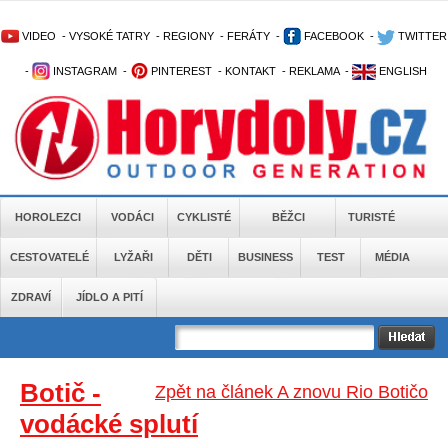
VIDEO
-
VYSOKÉ TATRY
-
REGIONY
-
FERÁTY
-
FACEBOOK
-
TWITTER
-
INSTAGRAM
-
PINTEREST
-
KONTAKT
-
REKLAMA
-
ENGLISH
HOROLEZCI
VODÁCI
CYKLISTÉ
BĚŽCI
TURISTÉ
CESTOVATELÉ
LYŽAŘI
DĚTI
BUSINESS
TEST
MÉDIA
ZDRAVÍ
JÍDLO A PITÍ
Botič -
Zpět na článek A znovu Rio Botičo
vodácké splutí