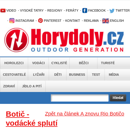
VIDEO
-
VYSOKÉ TATRY
-
REGIONY
-
FERÁTY
-
FACEBOOK
-
TWITTER
-
INSTAGRAM
-
PINTEREST
-
KONTAKT
-
REKLAMA
-
ENGLISH
HOROLEZCI
VODÁCI
CYKLISTÉ
BĚŽCI
TURISTÉ
CESTOVATELÉ
LYŽAŘI
DĚTI
BUSINESS
TEST
MÉDIA
ZDRAVÍ
JÍDLO A PITÍ
Botič -
Zpět na článek A znovu Rio Botičo
vodácké splutí