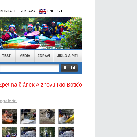
-
KONTAKT
-
REKLAMA
-
ENGLISH
TEST
MÉDIA
ZDRAVÍ
JÍDLO A PITÍ
Zpět na článek A znovu Rio Botičo
togalerie