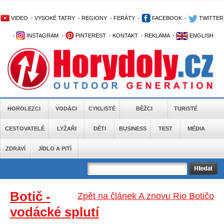
VIDEO
-
VYSOKÉ TATRY
-
REGIONY
-
FERÁTY
-
FACEBOOK
-
TWITTER
-
INSTAGRAM
-
PINTEREST
-
KONTAKT
-
REKLAMA
-
ENGLISH
HOROLEZCI
VODÁCI
CYKLISTÉ
BĚŽCI
TURISTÉ
CESTOVATELÉ
LYŽAŘI
DĚTI
BUSINESS
TEST
MÉDIA
ZDRAVÍ
JÍDLO A PITÍ
Botič -
Zpět na článek A znovu Rio Botičo
vodácké splutí