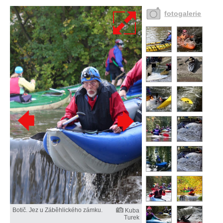
fotogalerie
Botič. Jez u Záběhlického zámku.
Kuba
Turek