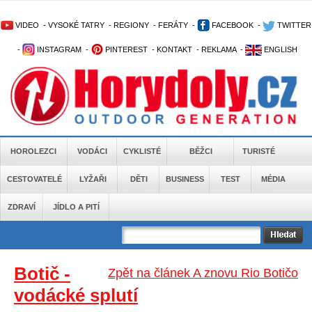
VIDEO
-
VYSOKÉ TATRY
-
REGIONY
-
FERÁTY
-
FACEBOOK
-
TWITTER
-
INSTAGRAM
-
PINTEREST
-
KONTAKT
-
REKLAMA
-
ENGLISH
HOROLEZCI
VODÁCI
CYKLISTÉ
BĚŽCI
TURISTÉ
CESTOVATELÉ
LYŽAŘI
DĚTI
BUSINESS
TEST
MÉDIA
ZDRAVÍ
JÍDLO A PITÍ
Botič -
Zpět na článek A znovu Rio Botičo
vodácké splutí