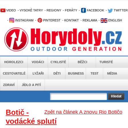
VIDEO
-
VYSOKÉ TATRY
-
REGIONY
-
FERÁTY
-
FACEBOOK
-
TWITTER
-
INSTAGRAM
-
PINTEREST
-
KONTAKT
-
REKLAMA
-
ENGLISH
HOROLEZCI
VODÁCI
CYKLISTÉ
BĚŽCI
TURISTÉ
CESTOVATELÉ
LYŽAŘI
DĚTI
BUSINESS
TEST
MÉDIA
ZDRAVÍ
JÍDLO A PITÍ
Botič -
Zpět na článek A znovu Rio Botičo
vodácké splutí