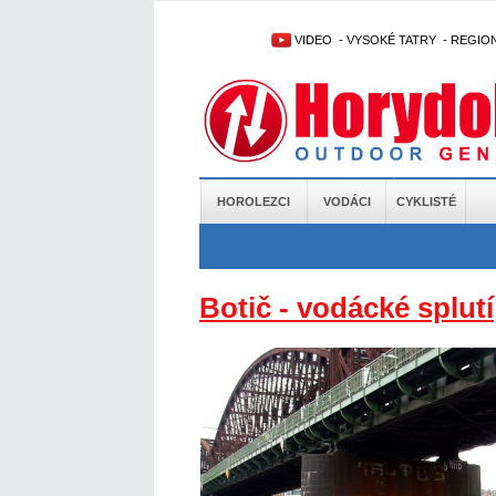
VIDEO
-
VYSOKÉ TATRY
-
REGIO
HOROLEZCI
VODÁCI
CYKLISTÉ
Botič - vodácké splutí