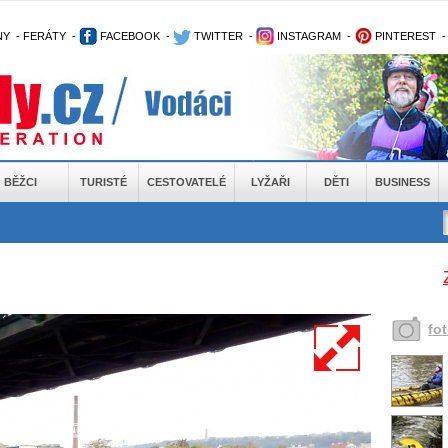
NY
-
FERÁTY
-
FACEBOOK
-
TWITTER
-
INSTAGRAM
-
PINTEREST
BĚŽCI
TURISTÉ
CESTOVATELÉ
LYŽAŘI
DĚTI
BUSINESS
fo