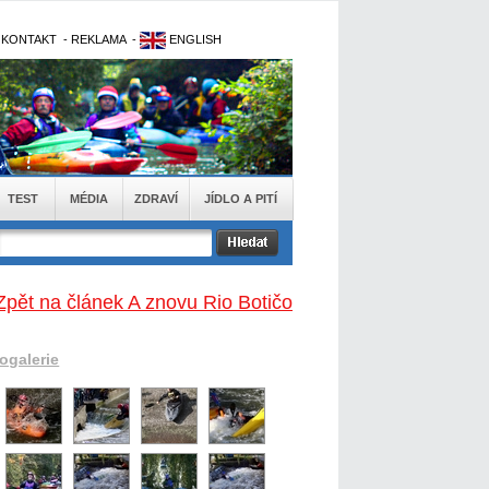
-
KONTAKT
-
REKLAMA
-
ENGLISH
TEST
MÉDIA
ZDRAVÍ
JÍDLO A PITÍ
Zpět na článek A znovu Rio Botičo
togalerie