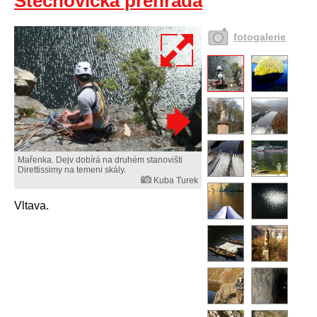
Štěchovická přehrada
fotogalerie
Mařenka. Dejv dobírá na druhém stanovišti
Direttissimy na temeni skály.
Kuba Turek
Vltava.