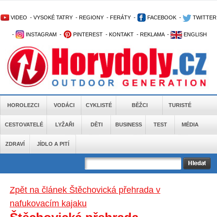
VIDEO
-
VYSOKÉ TATRY
-
REGIONY
-
FERÁTY
-
FACEBOOK
-
TWITTER
-
INSTAGRAM
-
PINTEREST
-
KONTAKT
-
REKLAMA
-
ENGLISH
HOROLEZCI
VODÁCI
CYKLISTÉ
BĚŽCI
TURISTÉ
CESTOVATELÉ
LYŽAŘI
DĚTI
BUSINESS
TEST
MÉDIA
ZDRAVÍ
JÍDLO A PITÍ
Zpět na článek Štěchovická přehrada v
nafukovacím kajaku