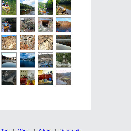
Test
Média
Zdraví
Jídlo a pití