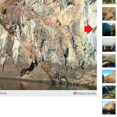
zleva.
Hana Suchá