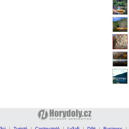
žci
Turisté
Cestovatelé
Lyžaři
Děti
Business