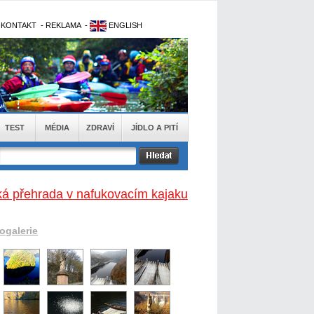
-
KONTAKT
-
REKLAMA
-
ENGLISH
TEST
MÉDIA
ZDRAVÍ
JÍDLO A PITÍ
ká přehrada v nafukovacím kajaku
togalerie