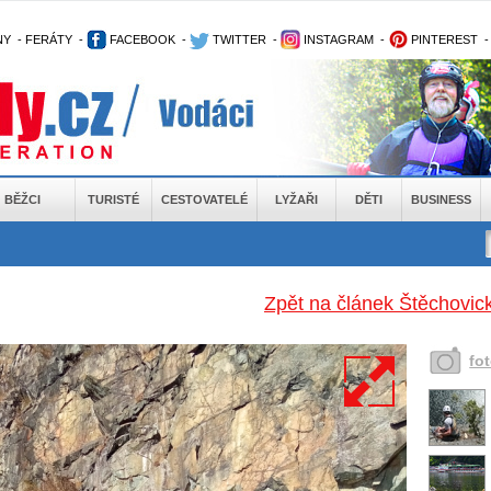
NY
-
FERÁTY
-
FACEBOOK
-
TWITTER
-
INSTAGRAM
-
PINTEREST
BĚŽCI
TURISTÉ
CESTOVATELÉ
LYŽAŘI
DĚTI
BUSINESS
Zpět na článek Štěchovic
fo