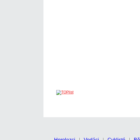
Horolezci
Vodáci
Cyklisté
Bě