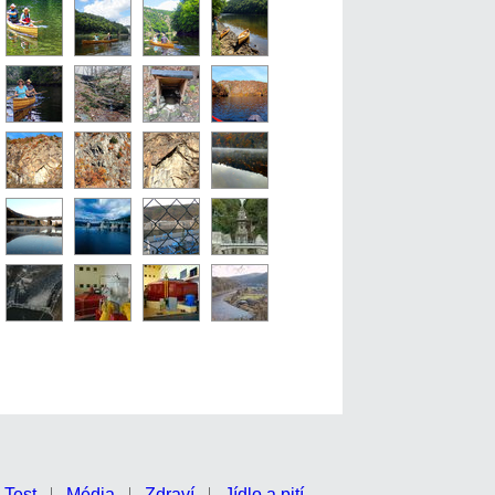
Test
Média
Zdraví
Jídlo a pití