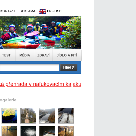
-
KONTAKT
-
REKLAMA
-
ENGLISH
TEST
MÉDIA
ZDRAVÍ
JÍDLO A PITÍ
ká přehrada v nafukovacím kajaku
togalerie