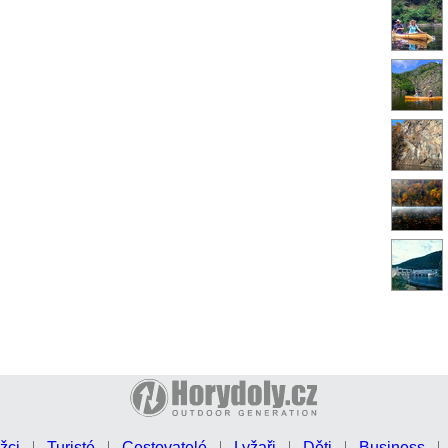
žci
Turisté
Cestovatelé
Lyžaři
Děti
Business