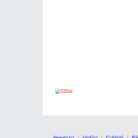
Horolezci
Vodáci
Cyklisté
Bě