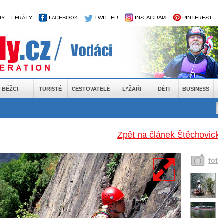
NY
-
FERÁTY
-
FACEBOOK
-
TWITTER
-
INSTAGRAM
-
PINTEREST
BĚŽCI
TURISTÉ
CESTOVATELÉ
LYŽAŘI
DĚTI
BUSINESS
Zpět na článek Štěchovic
fo