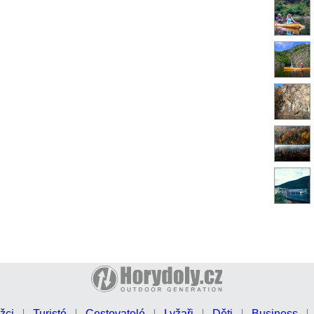
žci
Turisté
Cestovatelé
Lyžaři
Děti
Business