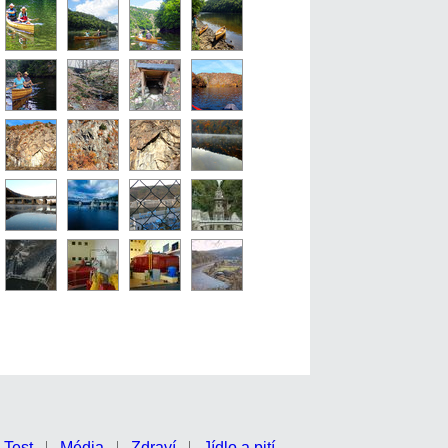
Test
Média
Zdraví
Jídlo a pití