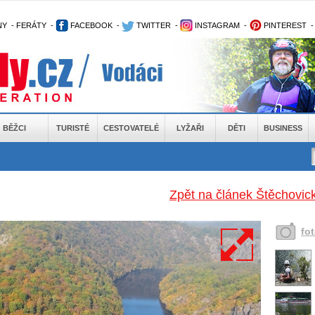
NY
-
FERÁTY
-
FACEBOOK
-
TWITTER
-
INSTAGRAM
-
PINTEREST
BĚŽCI
TURISTÉ
CESTOVATELÉ
LYŽAŘI
DĚTI
BUSINESS
Zpět na článek Štěchovic
fo