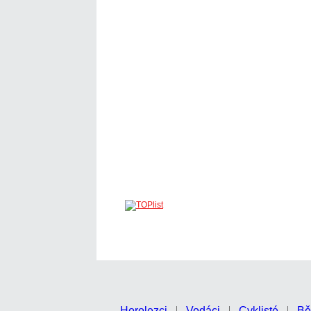
Horolezci
Vodáci
Cyklisté
Bě