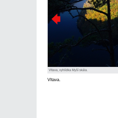
Vltava, vyhlídka Myší skála.
Vltava.