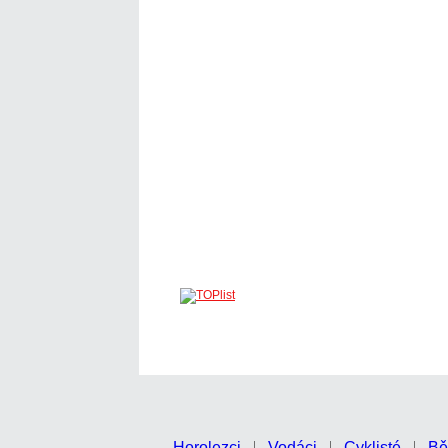
Horolezci
Vodáci
Cyklisté
Bě