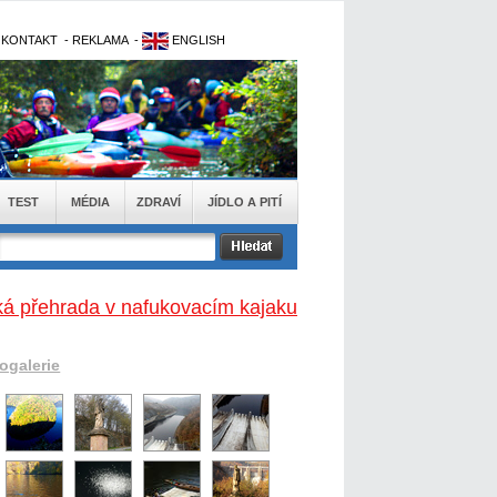
-
KONTAKT
-
REKLAMA
-
ENGLISH
TEST
MÉDIA
ZDRAVÍ
JÍDLO A PITÍ
ká přehrada v nafukovacím kajaku
togalerie