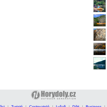
žci
Turisté
Cestovatelé
Lyžaři
Děti
Business