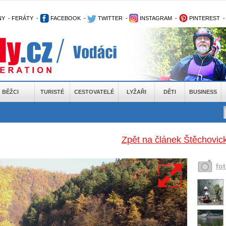
NY
-
FERÁTY
-
FACEBOOK
-
TWITTER
-
INSTAGRAM
-
PINTEREST
BĚŽCI
TURISTÉ
CESTOVATELÉ
LYŽAŘI
DĚTI
BUSINESS
Zpět na článek Štěchovic
fo