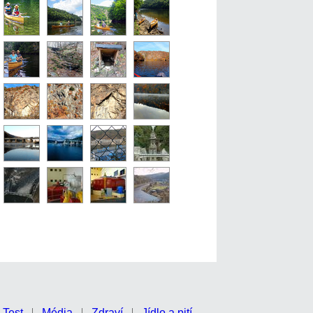
Test
Média
Zdraví
Jídlo a pití