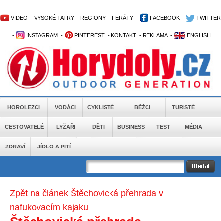
VIDEO
-
VYSOKÉ TATRY
-
REGIONY
-
FERÁTY
-
FACEBOOK
-
TWITTER
-
INSTAGRAM
-
PINTEREST
-
KONTAKT
-
REKLAMA
-
ENGLISH
HOROLEZCI
VODÁCI
CYKLISTÉ
BĚŽCI
TURISTÉ
CESTOVATELÉ
LYŽAŘI
DĚTI
BUSINESS
TEST
MÉDIA
ZDRAVÍ
JÍDLO A PITÍ
Zpět na článek Štěchovická přehrada v
nafukovacím kajaku