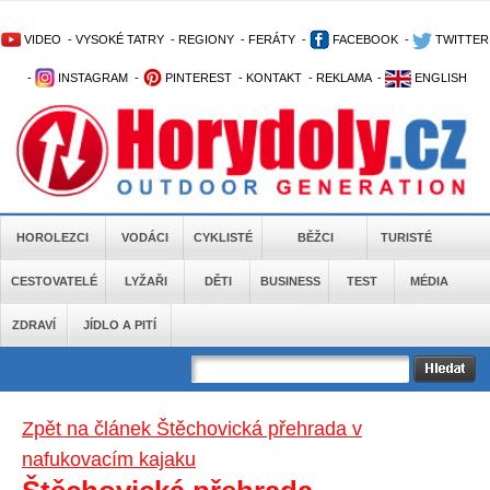
VIDEO
-
VYSOKÉ TATRY
-
REGIONY
-
FERÁTY
-
FACEBOOK
-
TWITTER
-
INSTAGRAM
-
PINTEREST
-
KONTAKT
-
REKLAMA
-
ENGLISH
HOROLEZCI
VODÁCI
CYKLISTÉ
BĚŽCI
TURISTÉ
CESTOVATELÉ
LYŽAŘI
DĚTI
BUSINESS
TEST
MÉDIA
ZDRAVÍ
JÍDLO A PITÍ
Zpět na článek Štěchovická přehrada v
nafukovacím kajaku