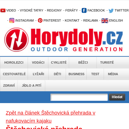
VIDEO
-
VYSOKÉ TATRY
-
REGIONY
-
FERÁTY
-
FACEBOOK
-
TWITTER
-
INSTAGRAM
-
PINTEREST
-
KONTAKT
-
REKLAMA
-
ENGLISH
HOROLEZCI
VODÁCI
CYKLISTÉ
BĚŽCI
TURISTÉ
CESTOVATELÉ
LYŽAŘI
DĚTI
BUSINESS
TEST
MÉDIA
ZDRAVÍ
JÍDLO A PITÍ
Zpět na článek Štěchovická přehrada v
nafukovacím kajaku