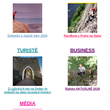
Dolomity a Julské Alpy 2026
Parníkem z Prahy na Slapy
TURISTÉ
BUSINESS
Z Lužických hor na Oybin: to
Ralsko AKTUÁLNĚ 2026
nejlepší na obou stranách hranice
MÉDIA