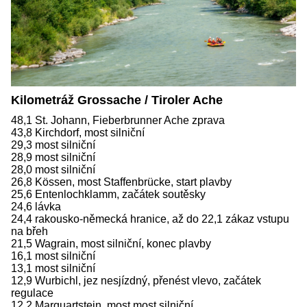
Kilometráž Grossache / Tiroler Ache
48,1 St. Johann, Fieberbrunner Ache zprava
43,8 Kirchdorf, most silniční
29,3 most silniční
28,9 most silniční
28,0 most silniční
26,8 Kössen, most Staffenbrücke, start plavby
25,6 Entenlochklamm, začátek soutěsky
24,6 lávka
24,4 rakousko-německá hranice, až do 22,1 zákaz vstupu
na břeh
21,5 Wagrain, most silniční, konec plavby
16,1 most silniční
13,1 most silniční
12,9 Wurbichl, jez nesjízdný, přenést vlevo, začátek
regulace
12,2 Marquartstein, most most silniční