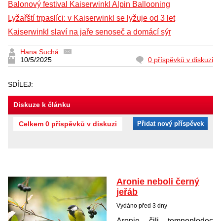
Balonový festival Kaiserwinkl Alpin Ballooning
Lyžařští trpaslíci: v Kaiserwinkl se lyžuje od 3 let
Kaiserwinkl slaví na jaře senoseč a domácí sýr
Hana Suchá
10/5/2025
0 příspěvků v diskuzi
SDÍLEJ:
Diskuze k článku
Celkem 0 příspěvků v diskuzi
Přidat nový příspěvek
Aronie neboli černý
jeřáb
Vydáno před 3 dny
Aronie čili temnoplodec