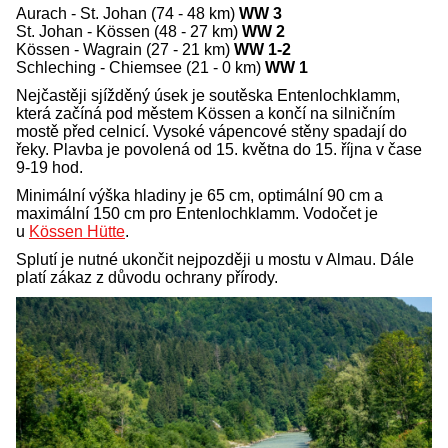
Aurach - St. Johan (74 - 48 km)
WW 3
St. Johan - Kössen (48 - 27 km)
WW 2
Kössen - Wagrain (27 - 21 km)
WW 1-2
Schleching - Chiemsee (21 - 0 km)
WW 1
Nejčastěji sjížděný úsek je soutěska Entenlochklamm,
která začíná pod městem Kössen a končí na silničním
mostě před celnicí. Vysoké vápencové stěny spadají do
řeky. Plavba je povolená od 15. května do 15. října v čase
9-19 hod.
Minimální výška hladiny je 65 cm, optimální 90 cm a
maximální 150 cm pro Entenlochklamm. Vodočet je
u
Kössen Hütte
.
Splutí je nutné ukončit nejpozději u mostu v Almau. Dále
platí zákaz z důvodu ochrany přírody.