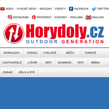
VIDEO
-
VYSOKÉ TATRY
-
REGIONY
-
FERÁTY
-
FACEBOOK
-
TWITTER
-
INSTAGRAM
-
PINTEREST
-
KONTAKT
-
REKLAMA
-
ENGLISH
HOROLEZCI
VODÁCI
CYKLISTÉ
BĚŽCI
TURISTÉ
CESTOVATELÉ
LYŽAŘI
DĚTI
BUSINESS
TEST
MÉDIA
ZDRAVÍ
JÍDLO A PITÍ