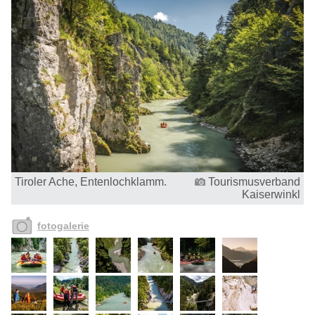
Tiroler Ache, Entenlochklamm.
Tourismusverband
Kaiserwinkl
fotogalerie