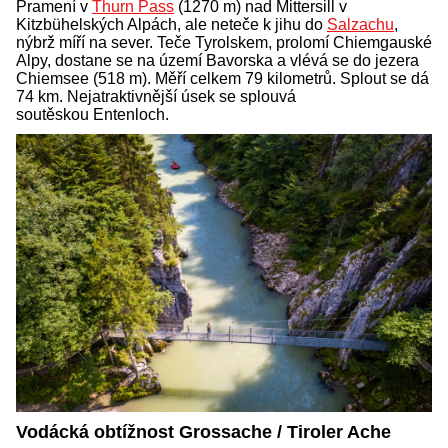
Pramení v
Thurn Pass
(1270 m) nad Mittersill v
Kitzbühelských Alpách, ale neteče k jihu do
Salzachu
,
nýbrž míří na sever. Teče Tyrolskem, prolomí Chiemgauské
Alpy, dostane se na území Bavorska a vlévá se do jezera
Chiemsee (518 m). Měří celkem 79 kilometrů. Splout se dá
74 km. Nejatraktivnější úsek se splouvá
soutěskou Entenloch.
Vodácká obtížnost Grossache / Tiroler Ache