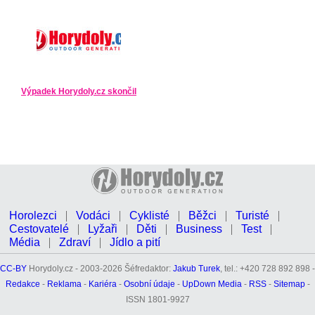
Výpadek Horydoly.cz skončil
Horolezci
Vodáci
Cyklisté
Běžci
Turisté
Cestovatelé
Lyžaři
Děti
Business
Test
Média
Zdraví
Jídlo a pití
CC-BY
Horydoly.cz - 2003-2026 Šéfredaktor:
Jakub Turek
, tel.: +420 728 892 898 -
Redakce
-
Reklama
-
Kariéra
-
Osobní údaje
-
UpDown Media
-
RSS
-
Sitemap
-
ISSN 1801-9927