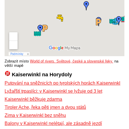
Zobrazit místo
World of rivers. Světové, české a slovenské řeky.
na
větší mapě
Kaiserwinkl na Horydoly
Putování na sněžnicích po tyrolských horách Kaiserwinkl
Lyžařští trpaslíci: v Kaiserwinkl se lyžuje od 3 let
Kaiserwinkl běžkuje zdarma
Tiroler Ache, řeka pěti jmen a dvou států
Zima v Kaiserwinkl bez sněhu
Balony v Kaiserwinkl nelétají, ale zásadně jezdí