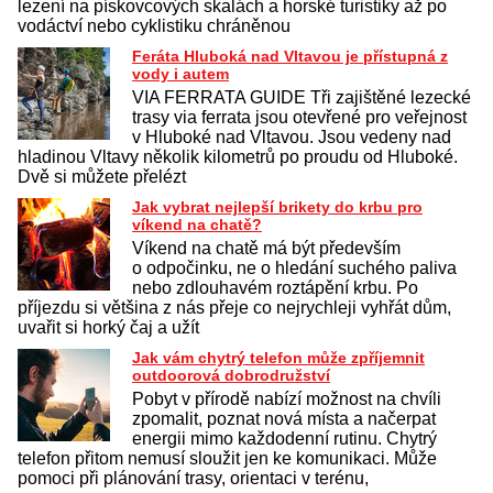
lezení na pískovcových skalách a horské turistiky až po
vodáctví nebo cyklistiku chráněnou
Feráta Hluboká nad Vltavou je přístupná z
vody i autem
VIA FERRATA GUIDE Tři zajištěné lezecké
trasy via ferrata jsou otevřené pro veřejnost
v Hluboké nad Vltavou. Jsou vedeny nad
hladinou Vltavy několik kilometrů po proudu od Hluboké.
Dvě si můžete přelézt
Jak vybrat nejlepší brikety do krbu pro
víkend na chatě?
Víkend na chatě má být především
o odpočinku, ne o hledání suchého paliva
nebo zdlouhavém roztápění krbu. Po
příjezdu si většina z nás přeje co nejrychleji vyhřát dům,
uvařit si horký čaj a užít
Jak vám chytrý telefon může zpříjemnit
outdoorová dobrodružství
Pobyt v přírodě nabízí možnost na chvíli
zpomalit, poznat nová místa a načerpat
energii mimo každodenní rutinu. Chytrý
telefon přitom nemusí sloužit jen ke komunikaci. Může
pomoci při plánování trasy, orientaci v terénu,