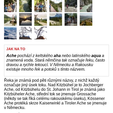
JAK NA TO
Ache
pochází z keltského
aha
nebo latinského
aqua
a
znamená voda. Stará němčina tak označuje řeku, často
dravou a rychle tekoucí. V Německu a Rakousku
existuje mnoho řek a potoků s tímto názvem.
Řeka je známá pod pěti různými názvy, z nichž každý
označuje jiný úsek toku. Nad Kitzbühel je to Jochberger
Ache, od Kitzbühelu do St. Johann in Tirol je známá jako
Kitzbüheler Ache, střední tok se jmenuje Grossache
(někdy se tak říká celému rakouskému úseku), Kössener
Ache protéká skrze Kaiserwinkl a Tiroler Ache se jmenuje
v Německu.