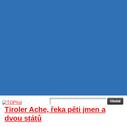
Tiroler Ache, řeka pěti jmen a
dvou států