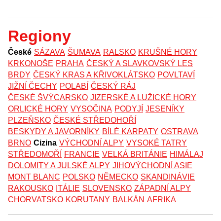
Regiony
České
SÁZAVA
ŠUMAVA
RALSKO
KRUŠNÉ HORY
KRKONOŠE
PRAHA
ČESKÝ A SLAVKOVSKÝ LES
BRDY
ČESKÝ KRAS A KŘIVOKLÁTSKO
POVLTAVÍ
JIŽNÍ ČECHY
POLABÍ
ČESKÝ RÁJ
ČESKÉ ŠVÝCARSKO
JIZERSKÉ A LUŽICKÉ HORY
ORLICKÉ HORY
VYSOČINA
PODYJÍ
JESENÍKY
PLZEŇSKO
ČESKÉ STŘEDOHOŘÍ
BESKYDY A JAVORNÍKY
BÍLÉ KARPATY
OSTRAVA
BRNO
Cizina
VÝCHODNÍ ALPY
VYSOKÉ TATRY
STŘEDOMOŘÍ
FRANCIE
VELKÁ BRITÁNIE
HIMÁLAJ
DOLOMITY A JULSKÉ ALPY
JIHOVÝCHODNÍ ASIE
MONT BLANC
POLSKO
NĚMECKO
SKANDINÁVIE
RAKOUSKO
ITÁLIE
SLOVENSKO
ZÁPADNÍ ALPY
CHORVATSKO
KORUTANY
BALKÁN
AFRIKA