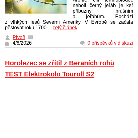
neboli černý jeřáb je keř
příbuzný hrušním
a jeřábům. Pochází
z vlhkých lesů Severní Ameriky. V Evropě se začala
pěstovat roku 1700....
celý článek
Pivoň
4/8/2026
0 příspěvků v diskuzi
Horolezec se zřítil z Beraních rohů
TEST Elektrokolo Touroll S2