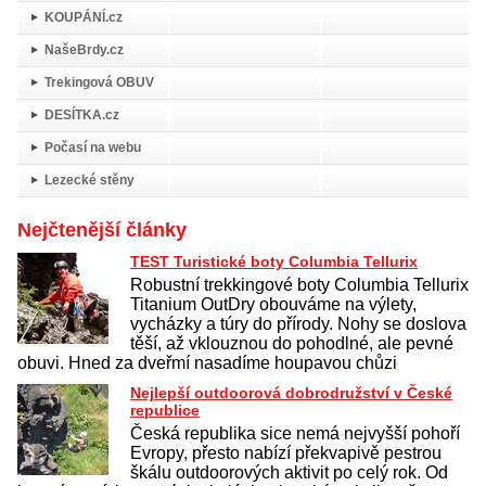
KOUPÁNÍ.cz
NašeBrdy.cz
Trekingová OBUV
DESÍTKA.cz
Počasí na webu
Lezecké stěny
Nejčtenější články
TEST Turistické boty Columbia Tellurix
Robustní trekkingové boty Columbia Tellurix
Titanium OutDry obouváme na výlety,
vycházky a túry do přírody. Nohy se doslova
těší, až vklouznou do pohodlné, ale pevné
obuvi. Hned za dveřmí nasadíme houpavou chůzi
Nejlepší outdoorová dobrodružství v České
republice
Česká republika sice nemá nejvyšší pohoří
Evropy, přesto nabízí překvapivě pestrou
škálu outdoorových aktivit po celý rok. Od