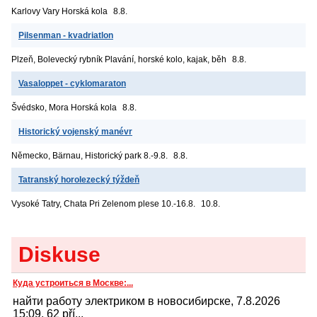
Karlovy Vary
Horská kola
8.8.
Pilsenman - kvadriatlon
Plzeň, Bolevecký rybník
Plavání, horské kolo, kajak, běh
8.8.
Vasaloppet - cyklomaraton
Švédsko, Mora
Horská kola
8.8.
Historický vojenský manévr
Německo, Bärnau, Historický park
8.-9.8.
8.8.
Tatranský horolezecký týždeň
Vysoké Tatry, Chata Pri Zelenom plese
10.-16.8.
10.8.
Diskuse
Куда устроиться в Москве:...
найти работу электриком в новосибирске, 7.8.2026
15:09, 62 pří...