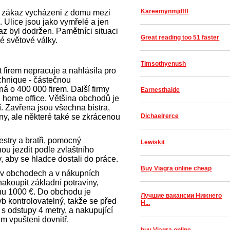
Kareemynmjdfff
í zákaz vycházeni z domu mezi
. Ulice jsou jako vymřelé a jen
kaz byl dodržen. Pamětníci situaci
Great reading too 51 faster
é světové války.
Timsothyenush
st firem nepracuje a nahlásila pro
chnique - částečnou
á o 400 000 firem. Další firmy
Earnesthaide
 home office. Většina obchodů je
. Zavřena jsou všechna bistra,
rny, ale některé také se zkrácenou
Dichaelrerce
sestry a bratři, pomocný
Lewiskit
u jezdit podle zvlaštního
, aby se hladce dostali do práce.
Buy Viagra online cheap
 v obchodech a v nákupních
 nakoupit základní potraviny,
u 1000 €. Do obchodu je
Лучшие вакансии Нижнего
hyb kontrolovatelný, takže se před
Н...
 s odstupy 4 metry, a nakupující
m vpušteni dovnitř.