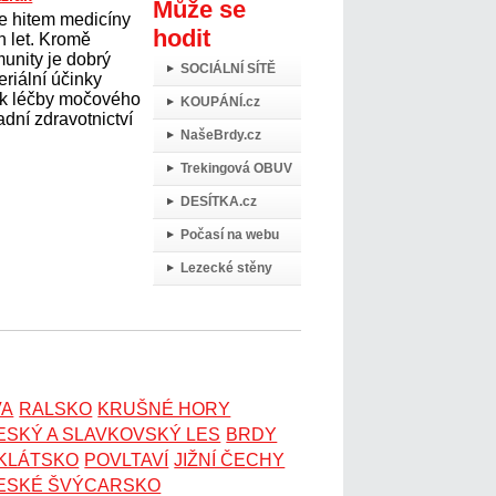
Může se
je hitem medicíny
hodit
h let. Kromě
munity je dobrý
SOCIÁLNÍ SÍTĚ
eriální účinky
ěk léčby močového
KOUPÁNÍ.cz
adní zdravotnictví
NašeBrdy.cz
Trekingová OBUV
DESÍTKA.cz
Počasí na webu
Lezecké stěny
VA
RALSKO
KRUŠNÉ HORY
ESKÝ A SLAVKOVSKÝ LES
BRDY
OKLÁTSKO
POVLTAVÍ
JIŽNÍ ČECHY
ESKÉ ŠVÝCARSKO