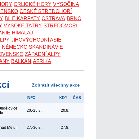
 HORY
ORLICKÉ HORY
VYSOČINA
ZEŇSKO
ČESKÉ STŘEDOHOŘÍ
KY
BÍLÉ KARPATY
OSTRAVA
BRNO
Y
VYSOKÉ TATRY
STŘEDOMOŘÍ
ÁNIE
HIMÁLAJ
ALPY
JIHOVÝCHODNÍ ASIE
O
NĚMECKO
SKANDINÁVIE
OVENSKO
ZÁPADNÍ ALPY
ANY
BALKÁN
AFRIKA
kcí
Zobrazit všechny akce
INFO
KDY
ČAS
udějovice,
20.-25.8.
20.8.
tě
 nad Metují
27.-30.8.
27.8.