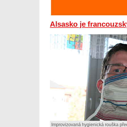
Alsasko je francouzs
Improvizovaná hygienická rouška před