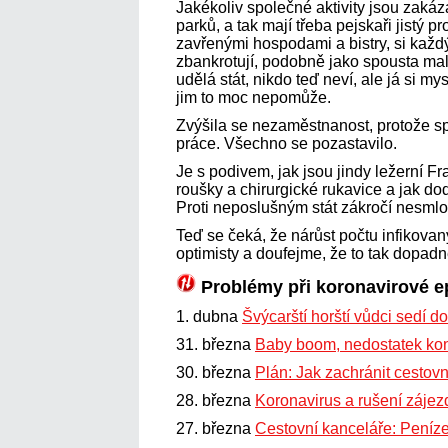
Jakékoliv společné aktivity jsou zakáz
parků, a tak mají třeba pejskaři jistý 
zavřenými hospodami a bistry, si kaž
zbankrotují, podobně jako spousta mal
udělá stát, nikdo teď neví, ale já si my
jim to moc nepomůže.
Zvýšila se nezaměstnanost, protože sp
práce. Všechno se pozastavilo.
Je s podivem, jak jsou jindy ležerní Fr
roušky a chirurgické rukavice a jak dod
Proti neposlušným stát zákročí nesml
Teď se čeká, že nárůst počtu infikova
optimisty a doufejme, že to tak dopadn
Problémy při koronavirové e
1. dubna
Švýcarští horští vůdci sedí 
31. března
Baby boom, nedostatek kon
30. března
Plán: Jak zachránit cestovn
28. března
Koronavirus a rušení zájezd
27. března
Cestovní kanceláře: Peníz