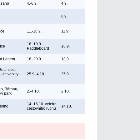
Misano
4.-6.9.
4.9.
6.9.
ice
11.-16.9.
11.9.
18.-19.9.
ice
18.9.
Paddleboard
ad Labem
18.-20.9.
18.9.
Botanická
 Univerzity
25.9.-4.10.
25.9.
o, Bärnau,
2.-4.10.
2.10.
ký park
14.-16.10. veletrh
eking
14.10.
cestovního ruchu