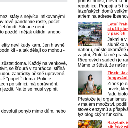
pohostinnost, otevřela p
republice. Propojila 5 hi
lázeňských domů velký
atriem na adrese Ibseno
ezi státy s nejvíce infikovanými
navirové pandemie roste, počet
Letní Prah
et úmrtí. Situace není
si užít sl
e to později nějak uklidní anebo
v parcích
Jakmile v
sluníčko a
 elity neví kudy kam. Jen hlavně
nahoru, město okamžitě 
odnikli - a tak dělají co mohou -
zaplní, Žluté lázně prask
Riegrových sadech je ra
i zůstat doma. Každý na venkově,
Máme to štěstí, že naše 
vit, se šťourá v zahrádce, stříhá
Zinek: Ja
si budou zahrádky pěkně upravené.
fungování
ostě "popelí" doma. Policie
Zinek je e
utech po silnici, má oprávnění,
prvek, kte
 jezdit. Na to se musí vyplnit
řadu biol
Přestože jej organismus
v malém množství, podílí 
stovek enzymů a přispí
 dovolují pohyb mimo dům, nebo
fyziologickým funkcím.
Rakytník 
sibiřský z