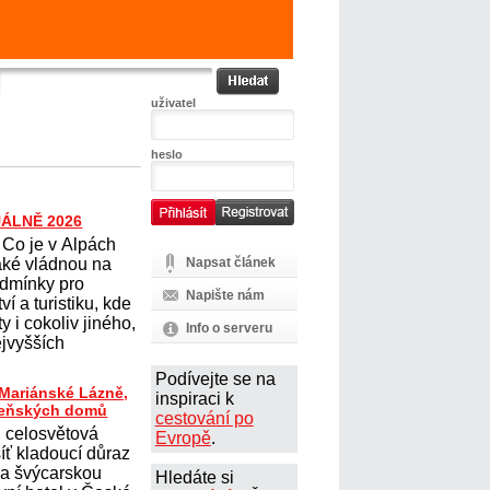
uživatel
heslo
UÁLNĚ 2026
Co je v Alpách
aké vládnou na
Napsat článek
dmínky pro
Napište nám
ví a turistiku, kde
ty i cokoliv jiného,
Info o serveru
ejvyšších
Podívejte se na
 Mariánské Lázně,
inspiraci k
ázeňských domů
cestování po
, celosvětová
Evropě
.
íť kladoucí důraz
u a švýcarskou
Hledáte si