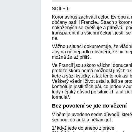
SDÍLEJ:
Koronavirus zachvátil celou Evropu a m
občany patří i Francie.. Strach z koro
nakažených se zvětšuje a přibývá i poč
transparentní a všichni čekají, jestli s
ne.
Vážnou situaci dokumentuje, že vládní
aby na ně nepadlo obvinění, že nic nep
možná že až příliš.
Ve Francii jsou skoro všichni donucen
protože skoro nemá možnost jiných akti
keře a sází kytičky, a tak tento rok a
Veškerý všední život ustal a lidi se pr
kontroluje jestli těch pár, co jedou v a
tedy nějaký důvod po silnicích a ulicích
formulář.
Bez povolení se jde do vězení
V něm je uvedeno sedm důvodů, které
sednout do auta a někam jet :
1/ když jede do anebo z práce