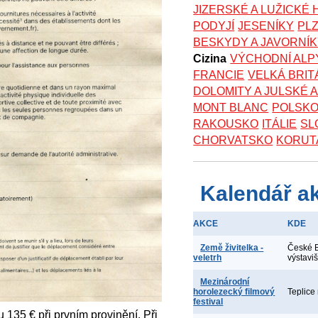
JIZERSKÉ A LUŽICKÉ
PODYJÍ
JESENÍKY
PL
BESKYDY A JAVORNÍ
Cizina
VÝCHODNÍ ALP
FRANCIE
VELKÁ BRIT
DOLOMITY A JULSKÉ 
MONT BLANC
POLSK
RAKOUSKO
ITÁLIE
SL
CHORVATSKO
KORUT
Kalendář a
AKCE
KDE
Země živitelka -
České B
veletrh
výstaviš
Mezinárodní
horolezecký filmový
Teplice
festival
 135 € při prvním provinění. Při