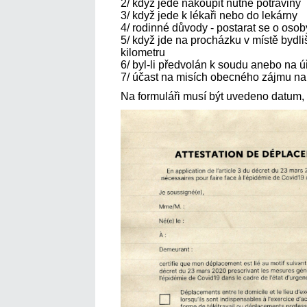
2/ když jede nakoupit nutné potraviny
3/ když jede k lékaři nebo do lekárny
4/ rodinné důvody - postarat se o osob
5/ když jde na procházku v místě bydli
kilometru
6/ byl-li předvolán k soudu anebo na ú
7/ účast na misích obecného zájmu na
Na formuláři musí být uvedeno datum,