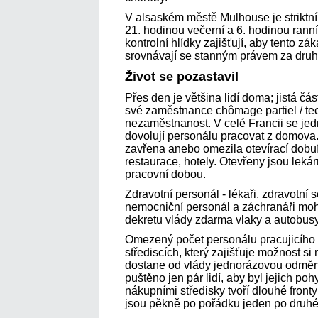
V alsaském městě Mulhouse je striktn
21. hodinou večerní a 6. hodinou ranní
kontrolní hlídky zajišťují, aby tento zá
srovnávají se stanným právem za druh
Život se pozastavil
Přes den je většina lidí doma; jistá čá
své zaměstnance chômage partiel / te
nezaměstnanost. V celé Francii se jedn
dovolují personálu pracovat z domova.
zavřena anebo omezila otevírací dobuí
restaurace, hotely. Otevřeny jsou leká
pracovní dobou.
Zdravotní personál - lékaři, zdravotní 
nemocniční personál a záchranáři moho
dekretu vlády zdarma vlaky a autobusy
Omezený počet personálu pracujicího
střediscích, který zajišťuje možnost si
dostane od vlády jednorázovou odměn
puštěno jen pár lidí, aby byl jejich po
nákupními středisky tvoří dlouhé fronty
jsou pěkně po pořádku jeden po druhé