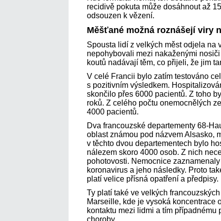
recidivě pokuta může dosáhnout až 15
odsouzen k vězení.
Měšťané možná roznášejí viry 
Spousta lidí z velkých měst odjela na 
nepohybovali mezi nakaženými nosiči v
koutů nadávají těm, co přijeli, že jim t
V celé Francii bylo zatím testováno c
s pozitivním výsledkem. Hospitalizová
skončilo přes 6000 pacientů. Z toho by
roků. Z celého počtu onemocnělých z
4000 pacientů.
Dva francouzské departementy 68-Haut
oblast známou pod názvem Alsasko, ma
v těchto dvou departementech bylo hos
nálezem skoro 4000 osob. Z nich necel
pohotovosti. Nemocnice zaznamenaly 
koronavirus a jeho následky. Proto ta
platí velice přísná opatření a předpisy.
Ty platí také ve velkých francouzských
Marseille, kde je vysoká koncentrace 
kontaktu mezi lidmi a tím případnému 
choroby.