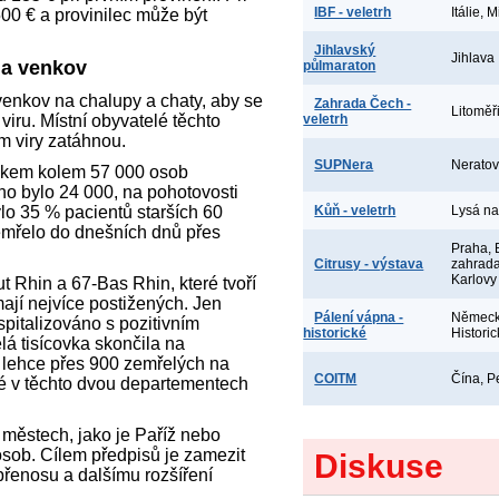
IBF - veletrh
Itálie, 
00 € a provinilec může být
Jihlavský
Jihlava
na venkov
půlmaraton
venkov na chalupy a chaty, aby se
Zahrada Čech -
Litoměř
iru. Místní obyvatelé těchto
veletrh
am viry zatáhnou.
SUPNera
Neratov
elkem kolem 57 000 osob
no bylo 24 000, na pohotovosti
lo 35 % pacientů starších 60
Kůň - veletrh
Lysá n
emřelo do dnešních dnů přes
Praha, 
Citrusy - výstava
zahrada
Karlovy
 Rhin a 67-Bas Rhin, které tvoří
jí nejvíce postižených. Jen
Pálení vápna -
Německ
pitalizováno s pozitivním
historické
Historic
á tisícovka skončila na
lehce přes 900 zemřelých na
COITM
Čína, P
ké v těchto dvou departementech
 městech, jako je Paříž nebo
osob. Cílem předpisů je zamezit
Diskuse
přenosu a dalšímu rozšíření