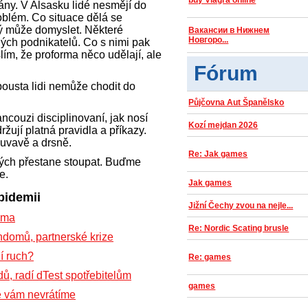
buy Viagra online
ány. V Alsasku lidé nesmějí do
problém. Co situace dělá se
dý může domyslet. Některé
Вакансии в Нижнем
Новгоро...
ých podnikatelů. Co s nimi pak
slím, že proforma něco udělají, ale
Fórum
ousta lidi nemůže chodit do
Půjčovna Aut Španělsko
ancouzi disciplinovaní, jak nosí
Kozí mejdan 2026
ržují platná pravidla a příkazy.
ouvavě a drsně.
Re: Jak games
ných přestane stoupat. Buďme
e.
Jak games
pidemii
Jižní Čechy zvou na nejle...
doma
Re: Nordic Scating brusle
domů, partnerské krize
í ruch?
Re: games
ů, radí dTest spotřebitelům
games
e vám nevrátíme