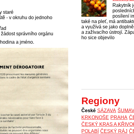
Rakytník 
posledníc
y staré
posílení i
ště - v okruhu do jednoho
také na pleť, má antibakt
a využívá se jako dopln
řad
a zažívacího ústrojí. Záp
 žádost správního orgánu
ho sice objevilo
 hodina a jméno.
Regiony
České
SÁZAVA
ŠUMA
KRKONOŠE
PRAHA
Č
ČESKÝ KRAS A KŘIV
POLABÍ
ČESKÝ RÁJ
Č