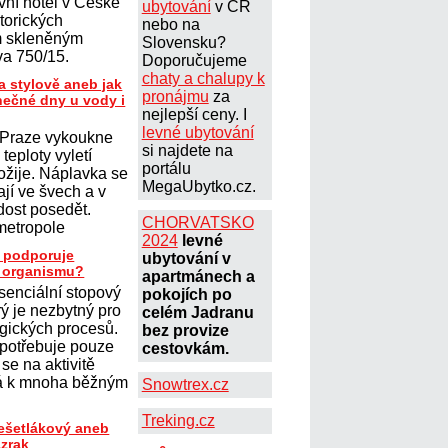
rvní hotel v České
ubytování
v ČR
storických
nebo na
m skleněným
Slovensku?
va 750/15.
Doporučujeme
chaty a chalupy k
a stylově aneb jak
pronájmu
za
unečné dny u vody i
nejlepší ceny. I
levné ubytování
 Praze vykoukne
si najdete na
 teploty vyletí
portálu
ožije. Náplavka se
MegaUbytko.cz.
ají ve švech a v
dost posedět.
CHORVATSKO
metropole
2024
levné
k podporuje
ubytování v
 organismu?
apartmánech a
senciální stopový
pokojích po
rý je nezbytný pro
celém Jadranu
ogických procesů.
bez provize
 potřebuje pouze
cestovkám.
se na aktivitě
vá k mnoha běžným
Snowtrex.cz
Treking.cz
řešetlákový aneb
ázrak