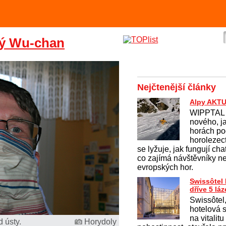
ký Wu-chan
Nejčtenější články
Alpy AKT
WIPPTAL 
nového, j
horách po
horolezect
se lyžuje, jak fungují cha
co zajímá návštěvníky n
evropských hor.
Swissôtel
dříve 5 l
Swissôtel
hotelová s
na vitalit
 ústy.
Horydoly