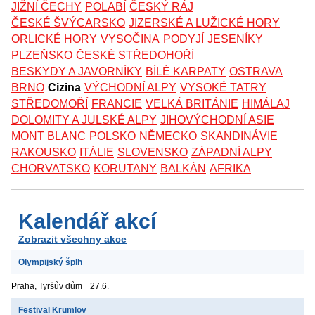
JIŽNÍ ČECHY
POLABÍ
ČESKÝ RÁJ
ČESKÉ ŠVÝCARSKO
JIZERSKÉ A LUŽICKÉ HORY
ORLICKÉ HORY
VYSOČINA
PODYJÍ
JESENÍKY
PLZEŇSKO
ČESKÉ STŘEDOHOŘÍ
BESKYDY A JAVORNÍKY
BÍLÉ KARPATY
OSTRAVA
BRNO
Cizina
VÝCHODNÍ ALPY
VYSOKÉ TATRY
STŘEDOMOŘÍ
FRANCIE
VELKÁ BRITÁNIE
HIMÁLAJ
DOLOMITY A JULSKÉ ALPY
JIHOVÝCHODNÍ ASIE
MONT BLANC
POLSKO
NĚMECKO
SKANDINÁVIE
RAKOUSKO
ITÁLIE
SLOVENSKO
ZÁPADNÍ ALPY
CHORVATSKO
KORUTANY
BALKÁN
AFRIKA
Kalendář akcí
Zobrazit všechny akce
Olympijský šplh
Praha, Tyršův dům
27.6.
Festival Krumlov