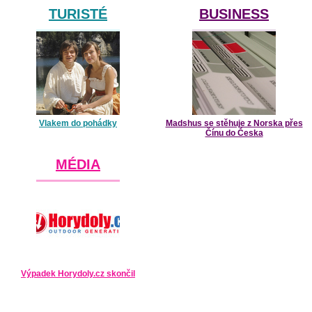
TURISTÉ
BUSINESS
Vlakem do pohádky
Madshus se stěhuje z Norska přes
Čínu do Česka
MÉDIA
Výpadek Horydoly.cz skončil