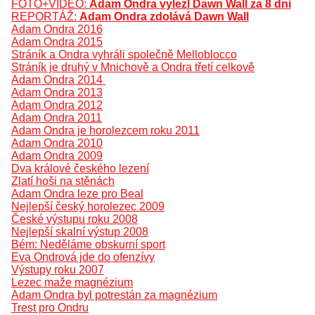
FOTO+VIDEO:
Adam Ondra vylezl Dawn Wall za 8 dní
REPORTÁŽ:
Adam Ondra zdolává Dawn Wall
Adam Ondra 2016
Adam Ondra 2015
Stráník a Ondra vyhráli společně Melloblocco
Stráník je druhý v Mnichově a Ondra třetí celkově
Adam Ondra 2014
Adam Ondra 2013
Adam Ondra 2012
Adam Ondra 2011
Adam Ondra je horolezcem roku 2011
Adam Ondra 2010
Adam Ondra 2009
Dva králové českého lezení
Zlatí hoši na stěnách
Adam Ondra leze pro Beal
Nejlepší český horolezec 2009
České výstupu roku 2008
Nejlepší skalní výstup 2008
Bém: Neděláme obskurní sport
Eva Ondrová jde do ofenzívy
Výstupy roku 2007
Lezec maže magnézium
Adam Ondra byl potrestán za magnézium
Trest pro Ondru