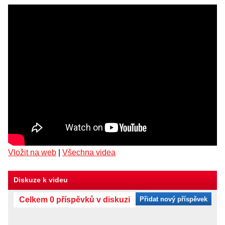
Vložit na web
|
Všechna videa
Diskuze k videu
Celkem 0 příspěvků v diskuzi
Přidat nový příspěvek