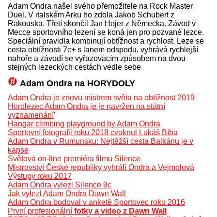
Adam Ondra našel svého přemožitele na Rock Master
Duel. V italském Arku ho zdola Jakob Schubert z
Rakouska. Třetí skončil Jan Hojer z Německa. Závod v
Mecce sportovního lezení se koná jen pro pozvané lezce.
Speciální pravidla kombinují obtížnost a rychlost. Leze se
cesta obtížnosti 7c+ s lanem odspodu, vyhrává rychlejší
nahoře a závodí se vyřazovacím způsobem na dvou
stejných lezeckých cestách vedle sebe.
Adam Ondra na HORYDOLY
Adam Ondra je znovu mistrem světa na obtížnost 2019
Horolezec Adam Ondra je je navržen na státní
vyznamenání
'
Hangar climbing playground by Adam Ondra
Sportovní fotografii roku 2018 cvaknul Lukáš Bíba
Adam Ondra v Rumunsku: Nejtěžší cesta Balkánu je v
kapse
Světová on-line premiéra filmu Silence
Mistrovství České republiky vyhráli Ondra a Vejmolová
Výstupy roku 2017
Adam Ondra vylezl Silence 9c
Jak vylezl Adam Ondra Dawn Wall
Adam Ondra bodoval v anketě Sportovec roku 2016
První profesionální
fotky a video z Dawn Wall