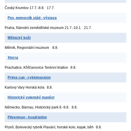
Český Krumlov
17.7.-8.8.
17.7.
Pes, pomocník stád - výstava
Praha, Národní zemědělské muzeum
21.7.-10.1.
21.7.
Mělnický košt
Mělník, Regionální muzeum
8.8.
Xterra
Prachatice, Křišťanovice
Terénní triatlon
8.8.
Prima cup - cyklomaraton
Karlovy Vary
Horská kola
8.8.
Historický vojenský manévr
Německo, Bärnau, Historický park
8.-9.8.
8.8.
Pilsenman - kvadriatlon
Plzeň, Bolevecký rybník
Plavání, horské kolo, kajak, běh
8.8.