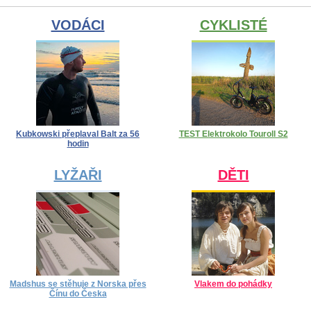
VODÁCI
CYKLISTÉ
Kubkowski přeplaval Balt za 56
TEST Elektrokolo Touroll S2
hodin
LYŽAŘI
DĚTI
Madshus se stěhuje z Norska přes
Vlakem do pohádky
Čínu do Česka