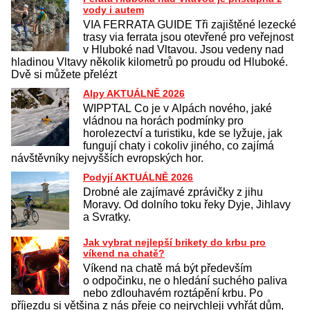
vody i autem
VIA FERRATA GUIDE Tři zajištěné lezecké
trasy via ferrata jsou otevřené pro veřejnost
v Hluboké nad Vltavou. Jsou vedeny nad
hladinou Vltavy několik kilometrů po proudu od Hluboké.
Dvě si můžete přelézt
Alpy AKTUÁLNĚ 2026
WIPPTAL Co je v Alpách nového, jaké
vládnou na horách podmínky pro
horolezectví a turistiku, kde se lyžuje, jak
fungují chaty i cokoliv jiného, co zajímá
návštěvníky nejvyšších evropských hor.
Podyjí AKTUÁLNĚ 2026
Drobné ale zajímavé zprávičky z jihu
Moravy. Od dolního toku řeky Dyje, Jihlavy
a Svratky.
Jak vybrat nejlepší brikety do krbu pro
víkend na chatě?
Víkend na chatě má být především
o odpočinku, ne o hledání suchého paliva
nebo zdlouhavém roztápění krbu. Po
příjezdu si většina z nás přeje co nejrychleji vyhřát dům,