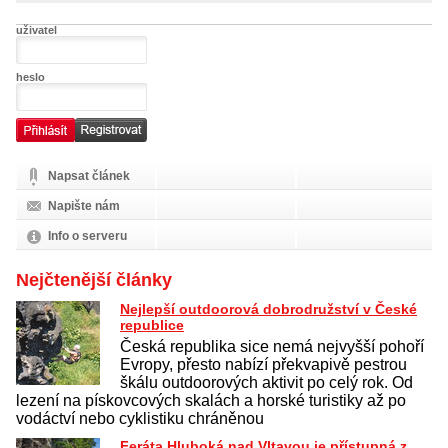
uživatel
heslo
Napsat článek
Napište nám
Info o serveru
Nejčtenější články
Nejlepší outdoorová dobrodružství v České
republice
Česká republika sice nemá nejvyšší pohoří
Evropy, přesto nabízí překvapivě pestrou
škálu outdoorových aktivit po celý rok. Od
lezení na pískovcových skalách a horské turistiky až po
vodáctví nebo cyklistiku chráněnou
Feráta Hluboká nad Vltavou je přístupná z