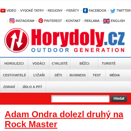
VIDEO
-
VYSOKÉ TATRY
-
REGIONY
-
FERÁTY
-
FACEBOOK
-
TWITTER
-
INSTAGRAM
-
PINTEREST
-
KONTAKT
-
REKLAMA
-
ENGLISH
HOROLEZCI
VODÁCI
CYKLISTÉ
BĚŽCI
TURISTÉ
CESTOVATELÉ
LYŽAŘI
DĚTI
BUSINESS
TEST
MÉDIA
ZDRAVÍ
JÍDLO A PITÍ
Adam Ondra dolezl druhý na
Rock Master