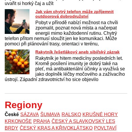
uvařit si horký čaj a užít
Jak vám chytrý telefon může zpříjemnit
outdoorová dobrodružství
Pobyt v přírodě nabízí možnost na chvíli
zpomalit, poznat nová místa a načerpat
energii mimo každodenní rutinu. Chytrý
telefon přitom nemusí sloužit jen ke komunikaci. Může
pomoci při plánování trasy, orientaci v terénu,
Rakytník řešetlákový aneb sibiřský zázrak
Rakytník je hitem medicíny posledních let.
Kromě posílení imunity je dobrý také na
pleť, má antibakteriální účinky a využívá se
jako doplněk léčby močového a zažívacího
ústrojí. Západní zdravotnictví ho sice objevilo
Regiony
České
SÁZAVA
ŠUMAVA
RALSKO
KRUŠNÉ HORY
KRKONOŠE
PRAHA
ČESKÝ A SLAVKOVSKÝ LES
BRDY
ČESKÝ KRAS A KŘIVOKLÁTSKO
POVLTAVÍ