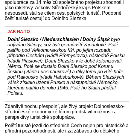
spolupráce za 14 měsíců společného projektu zhodnotili
jako raketový. Ačkoliv Středočeský kraj s Polskem
nesousedí, stal se cílem cest polských turistů. Podobně
čeští turisté cestují do Dolního Slezska.
JAK NA TO
Dolní Slezsko / Niederschlesien / Dolny Śląsk
bylo
obýváno Silingy, což byli germánští Vandalové. Poté
patřilo pod Velkomoravskou říši, po jejím rozpadu
připadlo Čechám (vládli Přemyslovci), následně Polsku
(vládli Piastovci). Dolní Slezsko v té době kolonizovali
Němci. Poté se dostalo Dolní Slezsko pod Korunu
českou (vládli Lucemburkové) a díky tomu po Bílé hoře
pod Rakousko (vládli Habsburkové). Během Slezských
válek získalo území Prusko a nástupnické Německo,
kterému patřilo do roku 1945. Poté ho Stalin přidělil
Polsku.
Zdánlivě trochu přespolní, ale živý projekt Dolnoslezsko-
středočeské ekonomické fórum představil možnosti a
perspektivy turistické spolupráce.
Polští turisté jezdí do středních Čech nejen pro historické a
přírodní pozoruhodnosti, ale i za zábavou do dětského