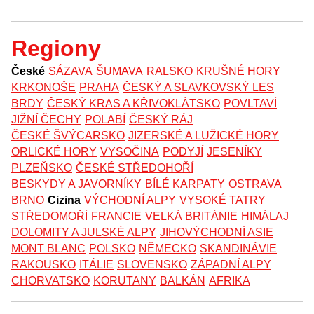
Regiony
České
SÁZAVA
ŠUMAVA
RALSKO
KRUŠNÉ HORY
KRKONOŠE
PRAHA
ČESKÝ A SLAVKOVSKÝ LES
BRDY
ČESKÝ KRAS A KŘIVOKLÁTSKO
POVLTAVÍ
JIŽNÍ ČECHY
POLABÍ
ČESKÝ RÁJ
ČESKÉ ŠVÝCARSKO
JIZERSKÉ A LUŽICKÉ HORY
ORLICKÉ HORY
VYSOČINA
PODYJÍ
JESENÍKY
PLZEŇSKO
ČESKÉ STŘEDOHOŘÍ
BESKYDY A JAVORNÍKY
BÍLÉ KARPATY
OSTRAVA
BRNO
Cizina
VÝCHODNÍ ALPY
VYSOKÉ TATRY
STŘEDOMOŘÍ
FRANCIE
VELKÁ BRITÁNIE
HIMÁLAJ
DOLOMITY A JULSKÉ ALPY
JIHOVÝCHODNÍ ASIE
MONT BLANC
POLSKO
NĚMECKO
SKANDINÁVIE
RAKOUSKO
ITÁLIE
SLOVENSKO
ZÁPADNÍ ALPY
CHORVATSKO
KORUTANY
BALKÁN
AFRIKA