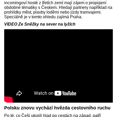
incomingoví hosté z třetích zemí mají zájem o propojení
obdobné tématiky s Českem. Hledají partnery například na
prohlídky měst, plavby loděmi nebo jízdy tramvajemi.
Speciálně je v tomto ohledu zajímá Praha.
VIDEO Ze Sněžky na sever na lyžích
Polsku znovu vychází hvězda cestovního ruchu
Po té, co Češi ukojili hlad po cestách na západ, patří