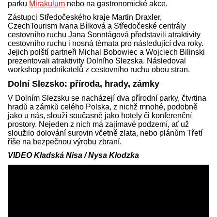
parku
Mirakulum
nebo na gastronomické akce.
Zástupci Středočeského kraje Martin Draxler,
CzechTourism Ivana Bílková a Středočeské centrály
cestovního ruchu Jana Sonntágová představili atraktivity
cestovního ruchu i nosná témata pro následující dva roky.
Jejich polští partneři Michal Bobowiec a Wojciech Bilinski
prezentovali atraktivity Dolního Slezska. Následoval
workshop podnikatelů z cestovního ruchu obou stran.
Dolní Slezsko: příroda, hrady, zámky
V Dolním Slezsku se nacházejí dva přírodní parky, čtvrtina
hradů a zámků celého Polska, z nichž mnohé, podobně
jako u nás, slouží současně jako hotely či konferenční
prostory. Nejeden z nich má zajímavé podzemí, ať už
sloužilo dolování surovin včetně zlata, nebo plánům Třetí
říše na bezpečnou výrobu zbraní.
VIDEO Kladská Nisa / Nysa Klodzka