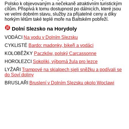
Polsko k objevovaným a nečekaně atraktivním turistickým
cílům. Přispívá k tomu dostupnost po dálnicích, které jsou
ve velmi dobrém stavu, služby za přijatelné ceny a díky
horkým létům také teplé moře na Baltském pobřeží.
Dolní Slezsko na Horydoly
VODÁCI
Na vodu v Dolním Slezsku
CYKLISTÉ
Bardo: madonky, bikeři a vodáci
KOLOBĚŽKY
Paczków, polský Carcassonne
HOROLEZCI
Sokoliki, výborná žula pro lezce
LYŽAŘI
Trampové na skialpech sjeli sněžku a podívali se
do Soví doliny
BRUSLAŘI
Bruslení v Dolním Slezsku okolo Woclawi