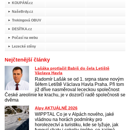
KOUPÁNÍ.cz
NašeBrdy.cz
Trekingová OBUV
DESÍTKA.cz
Počasí na webu
Lezecké stěny
Nejčtenější články
Lašáka protlačil Babiš do čela Letiště
Václava Havla
Radomír Lašák se od 1. srpna stane novým
šéfem Letiště Václava Havla Praha. Při tom
již dříve nasměroval lececkou společnost
České areolinie ke krachu, je v dozorčí radě společnosti se
dvěma
Alpy AKTUÁLNĚ 2026
WIPPTAL Co je v Alpách nového, jaké
vládnou na horách podmínky pro
horolezectví a turistiku, kde se lyžuje, jak
fungují chaty i cokoliv jiného, co zajímá