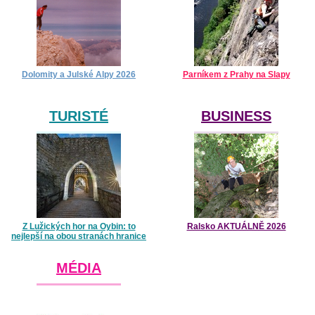
Dolomity a Julské Alpy 2026
Parníkem z Prahy na Slapy
TURISTÉ
BUSINESS
Z Lužických hor na Oybin: to
Ralsko AKTUÁLNĚ 2026
nejlepší na obou stranách hranice
MÉDIA