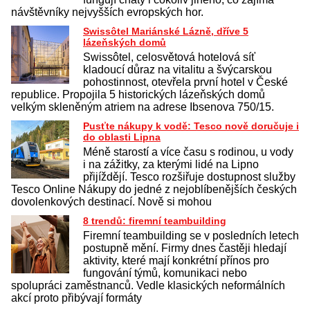
návštěvníky nejvyšších evropských hor.
Swissôtel Mariánské Lázně, dříve 5
lázeňských domů
Swissôtel, celosvětová hotelová síť
kladoucí důraz na vitalitu a švýcarskou
pohostinnost, otevřela první hotel v České
republice. Propojila 5 historických lázeňských domů
velkým skleněným atriem na adrese Ibsenova 750/15.
Pusťte nákupy k vodě: Tesco nově doručuje i
do oblasti Lipna
Méně starostí a více času s rodinou, u vody
i na zážitky, za kterými lidé na Lipno
přijíždějí. Tesco rozšiřuje dostupnost služby
Tesco Online Nákupy do jedné z nejoblíbenějších českých
dovolenkových destinací. Nově si mohou
8 trendů: firemní teambuilding
Firemní teambuilding se v posledních letech
postupně mění. Firmy dnes častěji hledají
aktivity, které mají konkrétní přínos pro
fungování týmů, komunikaci nebo
spolupráci zaměstnanců. Vedle klasických neformálních
akcí proto přibývají formáty