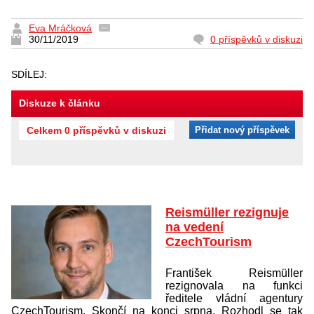
Eva Mráčková
30/11/2019
0 příspěvků v diskuzi
SDÍLEJ:
Diskuze k článku
Celkem 0 příspěvků v diskuzi
Přidat nový příspěvek
Reismüller rezignuje
na vedení
CzechTourism
František Reismüller
rezignovala na funkci
ředitele vládní agentury
CzechTourism. Skončí na konci srpna. Rozhodl se tak