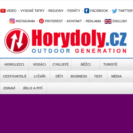
VIDEO
-
VYSOKÉ TATRY
-
REGIONY
-
FERÁTY
-
FACEBOOK
-
TWITTER
-
INSTAGRAM
-
PINTEREST
-
KONTAKT
-
REKLAMA
-
ENGLISH
HOROLEZCI
VODÁCI
CYKLISTÉ
BĚŽCI
TURISTÉ
CESTOVATELÉ
LYŽAŘI
DĚTI
BUSINESS
TEST
MÉDIA
ZDRAVÍ
JÍDLO A PITÍ