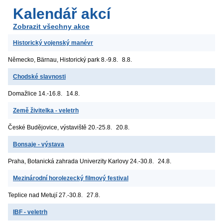
Kalendář akcí
Zobrazit všechny akce
Historický vojenský manévr
Německo, Bärnau, Historický park
8.-9.8.
8.8.
Chodské slavnosti
Domažlice
14.-16.8.
14.8.
Země živitelka - veletrh
České Budějovice, výstaviště
20.-25.8.
20.8.
Bonsaje - výstava
Praha, Botanická zahrada Univerzity Karlovy
24.-30.8.
24.8.
Mezinárodní horolezecký filmový festival
Teplice nad Metují
27.-30.8.
27.8.
IBF - veletrh