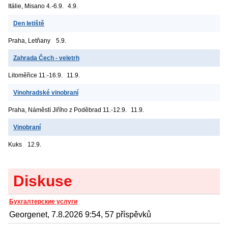
Itálie, Misano
4.-6.9.
4.9.
Den letiště
Praha, Letňany
5.9.
Zahrada Čech - veletrh
Litoměřice
11.-16.9.
11.9.
Vinohradské vinobraní
Praha, Náměstí Jiřího z Poděbrad
11.-12.9.
11.9.
Vinobraní
Kuks
12.9.
Diskuse
Бухгалтерские услуги
Georgenet, 7.8.2026 9:54, 57 příspěvků