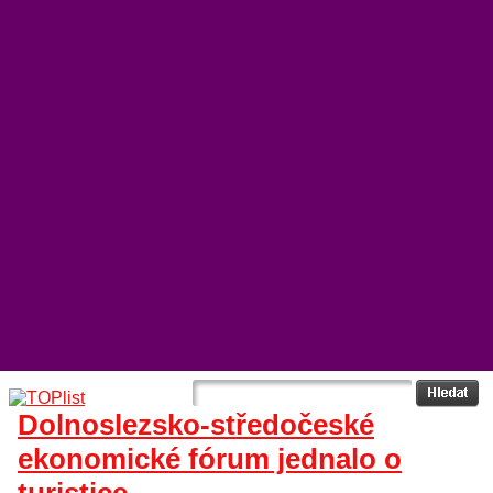
Dolnoslezsko-středočeské
ekonomické fórum jednalo o