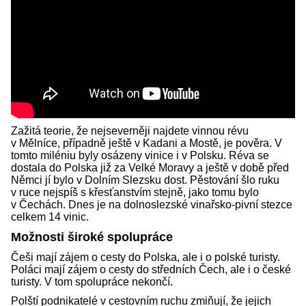
Zažitá teorie, že nejseverněji najdete vinnou révu
v Mělníce, případně ještě v Kadani a Mostě, je pověra. V
tomto miléniu byly osázeny vinice i v Polsku. Réva se
dostala do Polska již za Velké Moravy a ještě v době před
Němci jí bylo v Dolním Slezsku dost. Pěstování šlo ruku
v ruce nejspíš s křesťanstvím stejně, jako tomu bylo
v Čechách. Dnes je na dolnoslezské vinařsko-pivní stezce
celkem 14 vinic.
Možnosti široké spolupráce
Češi mají zájem o cesty do Polska, ale i o polské turisty.
Poláci mají zájem o cesty do středních Čech, ale i o české
turisty. V tom spolupráce nekončí.
Polští podnikatelé v cestovním ruchu zmiňují, že jejich