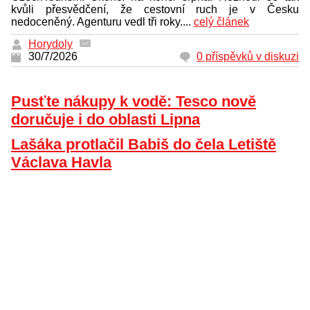
kvůli přesvědčení, že cestovní ruch je v Česku
nedoceněný. Agenturu vedl tři roky....
celý článek
Horydoly
30/7/2026
0 příspěvků v diskuzi
Pusťte nákupy k vodě: Tesco nově
doručuje i do oblasti Lipna
Lašáka protlačil Babiš do čela Letiště
Václava Havla