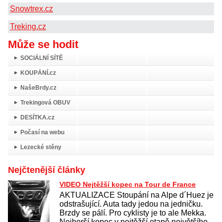
Snowtrex.cz
Treking.cz
Může se hodit
SOCIÁLNÍ SÍTĚ
KOUPÁNÍ.cz
NašeBrdy.cz
Trekingová OBUV
DESÍTKA.cz
Počasí na webu
Lezecké stěny
Nejčtenější články
VIDEO Nejtěžší kopec na Tour de France
AKTUALIZACE Stoupání na Alpe d´Huez je
odstrašující. Auta tady jedou na jedničku.
Brzdy se pálí. Pro cyklisty je to ale Mekka.
Nejhorší kopec v nejtěžší etapě největšího