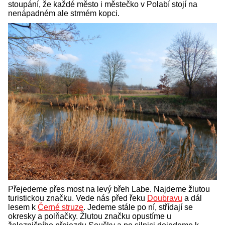
stoupání, že každé město i městečko v Polabí stojí na
nenápadném ale strmém kopci.
Přejedeme přes most na levý břeh Labe. Najdeme žlutou
turistickou značku. Vede nás před řeku
Doubravu
a dál
lesem k
Černé struze
. Jedeme stále po ní, střídají se
okresky a polňačky. Žlutou značku opustíme u