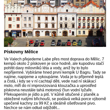
Pískovny Mělice
Ve Valech přejedeme Labe přes most doprava do Mělic. 7
kempů okolo 2 pískoven je sice hodně, ale kupodivu stačí
pohltit davy milovníků léta a vody, aniž by to bylo
nepříjemné. Vybíráme hned první kempík U Bagru. Tady se
najíme, napijeme a vykoupáme. Voda je tu příjemně teplá
a čistá, i kdy se v ní cachtají děti, vede nad ní skákací
molo, míří do ní improvizovaná klouzačka a uprostřed
pískovna neustále tahá motorový člun vodní lyžaře.
Překvapením je jídlo a pití. V kůlně stlučené z planěk a
obležené rudými břichouši, se podává velká porce výborně
upečené kachny za 99 Kč a ideálně ošetřované pivo.
Nechce se nám odtud odjíždět...