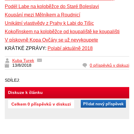
Podél Labe na koloběžce do Staré Boleslavi
Koupání mezi Mělníkem a Roudnicí
Unikátní vlastivědy z Prahy k Labi do Tišic
Kokořínskem na koloběžce od koupaliště ke koupališti
V pískovně Kopa Ovčáry se už nevykoupete
KRÁTKÉ ZPRÁVY:
Polabí aktuálně 2018
Kuba Turek
13/8/2018
0 příspěvků v diskuzi
SDÍLEJ:
Diskuze k článku
Celkem 0 příspěvků v diskuzi
Přidat nový příspěvek