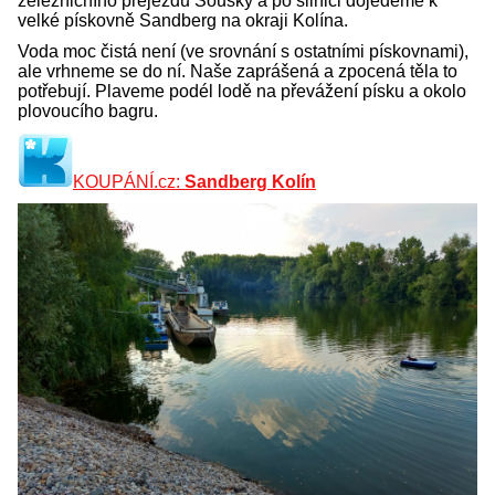
železničního přejezdu Soušky a po silnici dojedeme k
velké pískovně Sandberg na okraji Kolína.
Voda moc čistá není (ve srovnání s ostatními pískovnami),
ale vrhneme se do ní. Naše zaprášená a zpocená těla to
potřebují. Plaveme podél lodě na převážení písku a okolo
plovoucího bagru.
KOUPÁNÍ.cz:
Sandberg Kolín