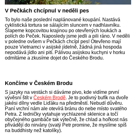
V Pečkách chcípnul v neděli pes
To bylo naše poslední naplánované koupání. Nastává
cyklistická tortura se sálajícím sluncem v nadhlavníku.
Šlapeme kopcovitou krajinou po otevřených loukách a
polích do Peček. Naposledy jsme jedli a pili ráno. V neděli
v poledne ovšem v Pečkách chcípl pes! Otevřeno mají
pouze Vietnamci v asijské jídelně, žádná jiná hospoda
nepodává jídlo ani pití. Pálivou asijskou kuchyni v horku
odmítáme a zkusíme dojet do Českého Brodu.
Končíme v Českém Brodu
S jazyky na vestách si dáváme pivo, kde vidíme první
vývěsní štít v
Českém Brodě
. Je to podivný bufík na dvoře
jakési dílny vedle Liďáku na předměstí. Nebudí důvěru.
Paní vrchní nám ale otevírá bránu do nebe místo svatého
Petra. Z ledničky vytahuje vychlazené sklenice a točí
obyčejného gambáče tak výtečně, že chlad a hořkost nás
přivádějí do nirvány (svatý Petr promine, že myslíme spíš
na buddhisty než katolíky).