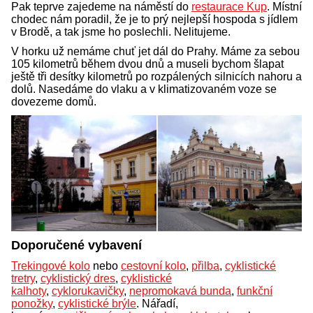
Pak teprve zajedeme na náměstí do
restaurace Kup
. Místní
chodec nám poradil, že je to prý nejlepší hospoda s jídlem
v Brodě, a tak jsme ho poslechli. Nelitujeme.
V horku už nemáme chuť jet dál do Prahy. Máme za sebou
105 kilometrů během dvou dnů a museli bychom šlapat
ještě tři desítky kilometrů po rozpálených silnicích nahoru a
dolů. Nasedáme do vlaku a v klimatizovaném voze se
dovezeme domů.
Doporučené vybavení
Trekingové kolo
nebo
cestovní kolo
,
přilba
,
cyklistické
tretry
,
cyklistický dres
,
cyklistické
kalhoty
,
cyklorukavičky
,
nepromokavá bunda
,
funkční
ponožky
,
cyklistické brýle
. Nářadí,