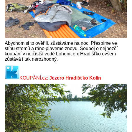
Abychom si to ověřili, zůstáváme na noc. Přespíme ve
stínu stromů a ráno plaveme znovu. Souboj o nejhezčí
koupání v nejčistší vodě Lohenice x Hradišťko ovšem
zůstává i tak nerozhodný.
KOUPÁNÍ.cz:
Jezero Hradišťko Kolín