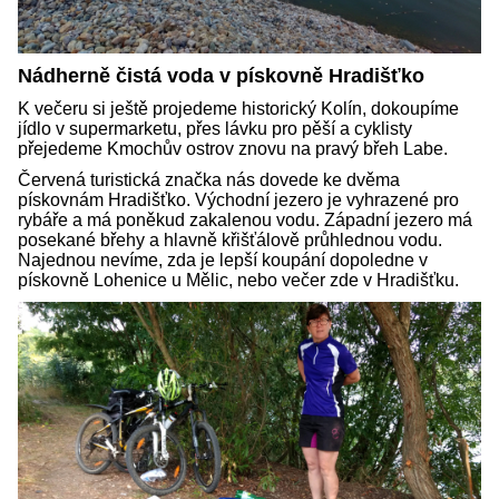
Nádherně čistá voda v pískovně Hradišťko
K večeru si ještě projedeme historický Kolín, dokoupíme
jídlo v supermarketu, přes lávku pro pěší a cyklisty
přejedeme Kmochův ostrov znovu na pravý břeh Labe.
Červená turistická značka nás dovede ke dvěma
pískovnám Hradišťko. Východní jezero je vyhrazené pro
rybáře a má poněkud zakalenou vodu. Západní jezero má
posekané břehy a hlavně křišťálově průhlednou vodu.
Najednou nevíme, zda je lepší koupání dopoledne v
pískovně Lohenice u Mělic, nebo večer zde v Hradišťku.