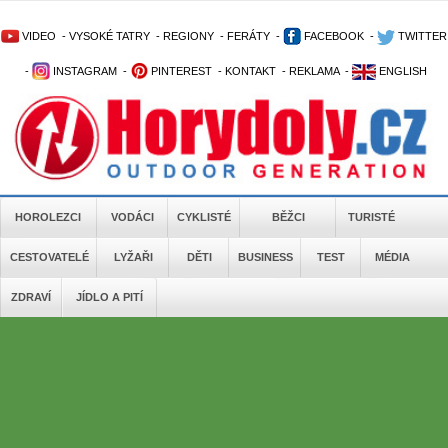
VIDEO
-
VYSOKÉ TATRY
-
REGIONY
-
FERÁTY
-
FACEBOOK
-
TWITTER
-
INSTAGRAM
-
PINTEREST
-
KONTAKT
-
REKLAMA
-
ENGLISH
HOROLEZCI
VODÁCI
CYKLISTÉ
BĚŽCI
TURISTÉ
CESTOVATELÉ
LYŽAŘI
DĚTI
BUSINESS
TEST
MÉDIA
ZDRAVÍ
JÍDLO A PITÍ