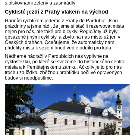
s pískovnami zelený a zasmrádlý.
Cyklisté jezdí z Prahy vlakem na východ
Ranním rychlíkem jedeme z Prahy do Pardubic. Jsou
prázdniny a jsme rádi, že jsme si stačili rezervovat místa
nejen pro nás, ale také pro bicykly. RegioJety už byly
obsazené jinými cyklisty, a zbylo na nás místo už jen v
Českých drahách. Oceňujeme, že automaticky nám
přidělily místa k sezení hned vedle oddílu pro kola.
Nádherné nádraží v Pardubicích nás vyplivne na
cyklostezku, po které se svezeme do historického centra
města a k Pernštejnskému zámku. Ačkoliv je to pro nás
trochu zajížďka, zběžnou prohlídku pečlivě opravených
budov si neodpustíme.