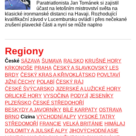
Paratriatlonista Jan Tománek si zajistil
účast na letošním mistrovství světa na
klasické ironmanské distanci na Havaji. Rozhodující
kvalifikační závod v Lucembursku ovládl i přes nečekané
zrušení plavecké části a nyní se může naplno
Regiony
České
SÁZAVA
ŠUMAVA
RALSKO
KRUŠNÉ HORY
KRKONOŠE
PRAHA
ČESKÝ A SLAVKOVSKÝ LES
BRDY
ČESKÝ KRAS A KŘIVOKLÁTSKO
POVLTAVÍ
JIŽNÍ ČECHY
POLABÍ
ČESKÝ RÁJ
ČESKÉ ŠVÝCARSKO
JIZERSKÉ A LUŽICKÉ HORY
ORLICKÉ HORY
VYSOČINA
PODYJÍ
JESENÍKY
PLZEŇSKO
ČESKÉ STŘEDOHOŘÍ
BESKYDY A JAVORNÍKY
BÍLÉ KARPATY
OSTRAVA
BRNO
Cizina
VÝCHODNÍ ALPY
VYSOKÉ TATRY
STŘEDOMOŘÍ
FRANCIE
VELKÁ BRITÁNIE
HIMÁLAJ
DOLOMITY A JULSKÉ ALPY
JIHOVÝCHODNÍ ASIE