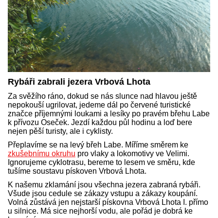
Rybáři zabrali jezera Vrbová Lhota
Za svěžího ráno, dokud se nás slunce nad hlavou ještě
nepokouší ugrilovat, jedeme dál po červené turistické
značce příjemnými loukami a lesíky po pravém břehu Labe
k přívozu Oseček. Jezdí každou půl hodinu a loď bere
nejen pěší turisty, ale i cyklisty.
Přeplavíme se na levý břeh Labe. Míříme směrem ke
zkušebnímu okruhu
pro vlaky a lokomotivy ve Velimi.
Ignorujeme cyklotrasu, bereme to lesem ve směru, kde
tušíme soustavu pískoven Vrbová Lhota.
K našemu zklamání jsou všechna jezera zabraná rybáři.
Všude jsou cedule se zákazy vstupu a zákazy koupání.
Volná zůstává jen nejstarší pískovna Vrbová Lhota I. přímo
u silnice. Má sice nejhorší vodu, ale pořád je dobrá ke