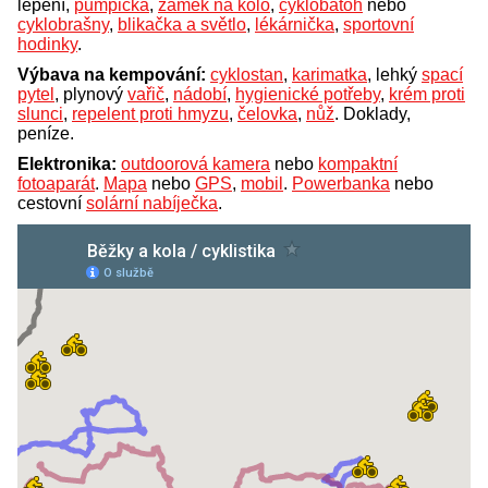
lepení,
pumpička
,
zámek na kolo
,
cyklobatoh
nebo
cyklobrašny
,
blikačka a světlo
,
lékárnička
,
sportovní
hodinky
.
Výbava na kempování:
cyklostan
,
karimatka
, lehký
spací
pytel
, plynový
vařič
,
nádobí
,
hygienické potřeby
,
krém proti
slunci
,
repelent proti hmyzu
,
čelovka
,
nůž
. Doklady,
peníze.
Elektronika:
outdoorová kamera
nebo
kompaktní
fotoaparát
.
Mapa
nebo
GPS
,
mobil
.
Powerbanka
nebo
cestovní
solární nabíječka
.