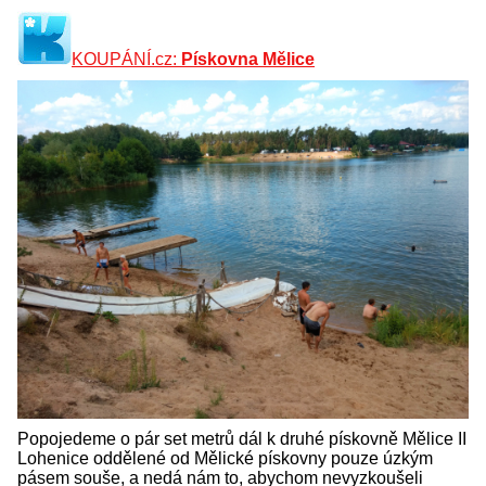
KOUPÁNÍ.cz:
Pískovna Mělice
Popojedeme o pár set metrů dál k druhé pískovně Mělice II
Lohenice oddělené od Mělické pískovny pouze úzkým
pásem souše, a nedá nám to, abychom nevyzkoušeli