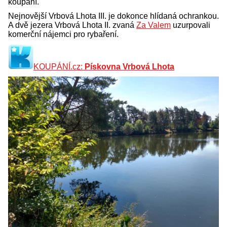
koupání.
Nejnovější Vrbová Lhota III. je dokonce hlídaná ochrankou.
A dvě jezera Vrbová Lhota II. zvaná
Za Valem
uzurpovali
komerční nájemci pro rybaření.
KOUPÁNÍ.cz:
Pískovna Vrbová Lhota