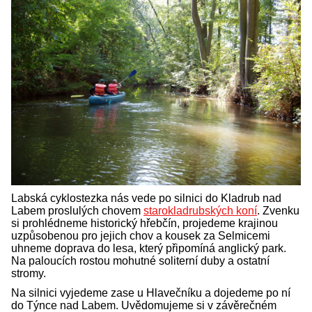
Labská cyklostezka nás vede po silnici do Kladrub nad
Labem proslulých chovem
starokladrubských koní
. Zvenku
si prohlédneme historický hřebčín, projedeme krajinou
uzpůsobenou pro jejich chov a kousek za Selmicemi
uhneme doprava do lesa, který připomíná anglický park.
Na paloucích rostou mohutné soliterní duby a ostatní
stromy.
Na silnici vyjedeme zase u Hlavečníku a dojedeme po ní
do Týnce nad Labem. Uvědomujeme si v závěrečném