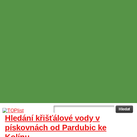
Hledání křišťálové vody v
pískovnách od Pardubic ke