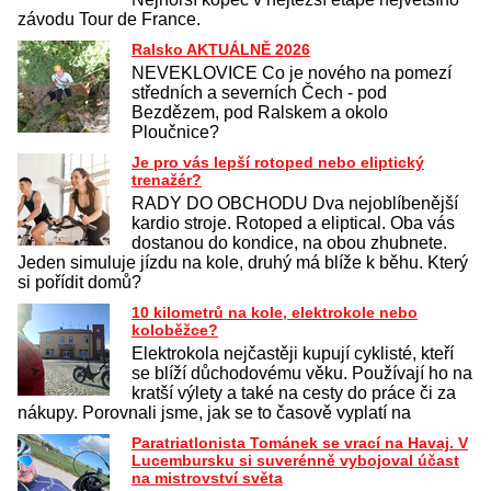
závodu Tour de France.
Ralsko AKTUÁLNĚ 2026
NEVEKLOVICE Co je nového na pomezí
středních a severních Čech - pod
Bezdězem, pod Ralskem a okolo
Ploučnice?
Je pro vás lepší rotoped nebo eliptický
trenažér?
RADY DO OBCHODU Dva nejoblíbenější
kardio stroje. Rotoped a eliptical. Oba vás
dostanou do kondice, na obou zhubnete.
Jeden simuluje jízdu na kole, druhý má blíže k běhu. Který
si pořídit domů?
10 kilometrů na kole, elektrokole nebo
koloběžce?
Elektrokola nejčastěji kupují cyklisté, kteří
se blíží důchodovému věku. Používají ho na
kratší výlety a také na cesty do práce či za
nákupy. Porovnali jsme, jak se to časově vyplatí na
Paratriatlonista Tománek se vrací na Havaj. V
Lucembursku si suverénně vybojoval účast
na mistrovství světa