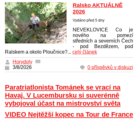
Ralsko AKTUÁLNĚ
2026
Vydáno před 5 dny
NEVEKLOVICE Co je
nového na pomezí
středních a severních Čech
- pod Bezdězem, pod
Ralskem a okolo Ploučnice?...
celý článek
Horydoly
3/8/2026
0 příspěvků v diskuzi
Paratriatlonista Tománek se vrací na
Havaj. V Lucembursku si suverénně
vybojoval účast na mistrovství světa
VIDEO Nejtěžší kopec na Tour de France