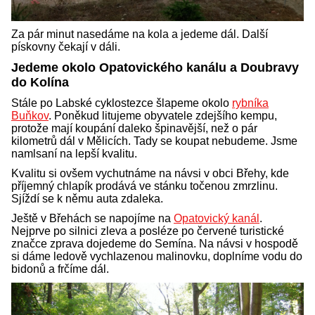
Za pár minut nasedáme na kola a jedeme dál. Další
pískovny čekají v dáli.
Jedeme okolo Opatovického kanálu a Doubravy
do Kolína
Stále po Labské cyklostezce šlapeme okolo
rybníka
Buňkov
. Poněkud litujeme obyvatele zdejšího kempu,
protože mají koupání daleko špinavější, než o pár
kilometrů dál v Mělicích. Tady se koupat nebudeme. Jsme
namlsaní na lepší kvalitu.
Kvalitu si ovšem vychutnáme na návsi v obci Břehy, kde
příjemný chlapík prodává ve stánku točenou zmrzlinu.
Sjíždí se k němu auta zdaleka.
Ještě v Břehách se napojíme na
Opatovický kanál
.
Nejprve po silnici zleva a posléze po červené turistické
značce zprava dojedeme do Semína. Na návsi v hospodě
si dáme ledově vychlazenou malinovku, doplníme vodu do
bidonů a frčíme dál.