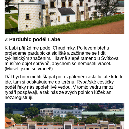
Z Pardubic podél Labe
K Labi přijíždíme podél Chrudimky. Po levém břehu
projedeme pardubická sídliště a začínáme se řídit
cyklistickým značením. Hlavně slepé rameno u Svítkova
musíme objet správně, abychom se nemuseli vracet.
(Museli jsme se vracet!)
Dál bychom mohli šlapat po rozpáleném asfaltu, ale kde to
jde, tam si odskakujeme do terénu. Rybářské cestičky
podél řeky nás spolehlivě vedou. V tomto vedru mnozí
rybáři pospávají, a tak nás ze svých polních lůžek ani
nezaregistrují.