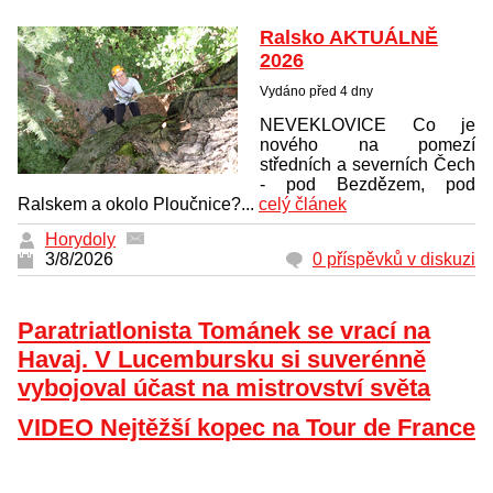
Ralsko AKTUÁLNĚ
2026
Vydáno před 4 dny
NEVEKLOVICE Co je
nového na pomezí
středních a severních Čech
- pod Bezdězem, pod
Ralskem a okolo Ploučnice?...
celý článek
Horydoly
3/8/2026
0 příspěvků v diskuzi
Paratriatlonista Tománek se vrací na
Havaj. V Lucembursku si suverénně
vybojoval účast na mistrovství světa
VIDEO Nejtěžší kopec na Tour de France