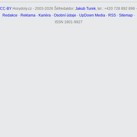
CC-BY
Horydoly.cz - 2003-2026 Šéfredaktor:
Jakub Turek
, tel.: +420 728 892 898 -
Redakce
-
Reklama
-
Kariéra
-
Osobní údaje
-
UpDown Media
-
RSS
-
Sitemap
-
ISSN 1801-9927