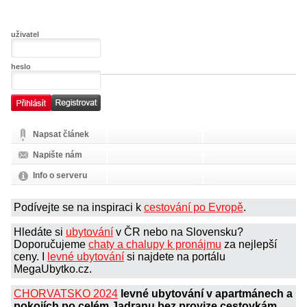
uživatel
heslo
Napsat článek
Napište nám
Info o serveru
Podívejte se na inspiraci k
cestování po Evropě
.
Hledáte si
ubytování
v ČR nebo na Slovensku?
Doporučujeme
chaty a chalupy k pronájmu
za nejlepší
ceny. I
levné ubytování
si najdete na portálu
MegaUbytko.cz.
CHORVATSKO 2024
levné ubytování v apartmánech a
pokojích po celém Jadranu bez provize cestovkám.