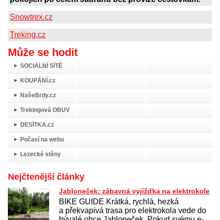
Snowtrex.cz
Treking.cz
Může se hodit
SOCIÁLNÍ SÍTĚ
KOUPÁNÍ.cz
NašeBrdy.cz
Trekingová OBUV
DESÍTKA.cz
Počasí na webu
Lezecké stěny
Nejčtenější články
Jabloneček: zábavná vyjížďka na elektrokole
BIKE GUIDE Krátká, rychlá, hezká
a překvapivá trasa pro elektrokola vede do
bývalé obce Jabloneček. Pokud svému e-