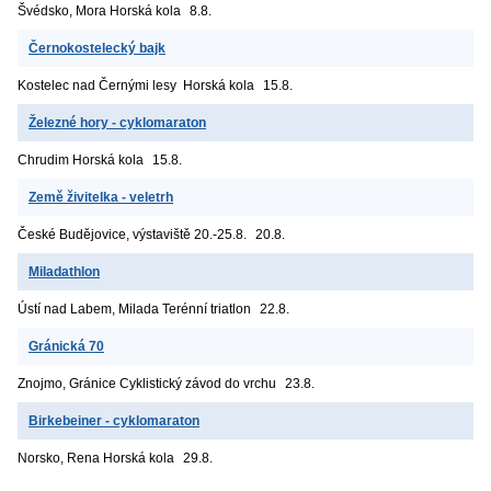
Švédsko, Mora
Horská kola
8.8.
Černokostelecký bajk
Kostelec nad Černými lesy
Horská kola
15.8.
Železné hory - cyklomaraton
Chrudim
Horská kola
15.8.
Země živitelka - veletrh
České Budějovice, výstaviště
20.-25.8.
20.8.
Miladathlon
Ústí nad Labem, Milada
Terénní triatlon
22.8.
Gránická 70
Znojmo, Gránice
Cyklistický závod do vrchu
23.8.
Birkebeiner - cyklomaraton
Norsko, Rena
Horská kola
29.8.