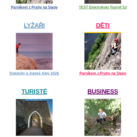
Parníkem z Prahy na Slapy
TEST Elektrokolo Touroll S2
LYŽAŘI
DĚTI
Dolomity a Julské Alpy 2026
Parníkem z Prahy na Slapy
TURISTÉ
BUSINESS