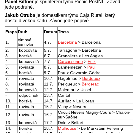
Pavel Bittner
je sprinterem týmu Picnic PostNL. Závod
jede podruhé.
Jakub Otruba
je domestikem týmu Caja Rural, který
dostal divokou kartu. Závod jede poprvé.
Etapa
Druh
Datum
Trasa
týmová
1.
4.7.
Barcelona
> Barcelona
časovka
2.
kopcovitá
5.7.
Tarragone > Barcelona
3.
horská
6.7.
Granollers > Les Angles
4.
kopcovistá
7.7.
Carcassonne
>
Foix
5.
rovinatá
8.7.
Lannemezan >
Pau
6.
horská
9.7.
Pau > Gavarnie-Gèdre
7.
rovinatá
10.7.
Hagetmau >
Bordeaux
8.
rovinatá
11.7.
Périgueux >
Bergerac
9.
kopcovitá
12.7.
Malemort > Ussel
-
odpočinek
13.7.
Cantal
10.
horská
14.7.
Aurillac > Le Lioran
11.
rovinatá
15.7.
Vichy > Nevers
Circuit Nevers Magny-Cours > Chalon-
12.
rovinatá
16.7.
sur-Saône
13.
kopcovitá
17.7.
Dole > Belfort
14.
horská
18.7.
Mulhouse
> Le Markstein Fellering