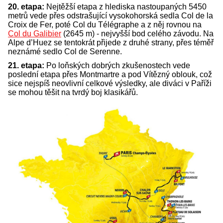
20. etapa:
Nejtěžší etapa z hlediska nastoupaných 5450
metrů vede přes odstrašující vysokohorská sedla Col de la
Croix de Fer, poté Col du Télégraphe a z něj rovnou na
Col du Galibier
(2645 m) - nejvyšší bod celého závodu. Na
Alpe d’Huez se tentokrát přijede z druhé strany, přes téměř
neznámé sedlo Col de Serenne.
21. etapa:
Po loňských dobrých zkušenostech vede
poslední etapa přes Montmartre a pod Vítězný oblouk, což
sice nejspíš neovlivní celkové výsledky, ale diváci v Paříži
se mohou těšit na tvrdý boj klasikářů.