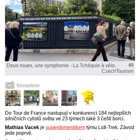
Deux roues, une symphonie - La Tchéquie à vélo.
CzechTourism
fotogalerie
Do Tour de France nastupují v konkurenci 184 nejlepších
silničních cylistů světa ve 23 týmech také 3 čeští borci.
Mathias Vacek
je
superdomestikem
týmu Lidl-Trek. Závod
jede poprvé.