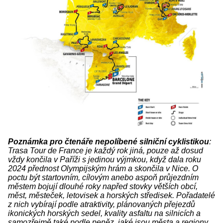
Poznámka pro čtenáře nepolíbené silniční cyklistikou
:
Trasa Tour de France je každý rok jiná, pouze až dosud
vždy končila v Paříži s jedinou výjmkou, když dala roku
2024 přednost Olympijským hrám a skončila v Nice. O
poctu být startovním, cílovým anebo aspoň průjezdním
městem bojují dlouhé roky napřed stovky větších obcí,
měst, městeček, letovisek a horských středisek. Pořadatelé
z nich vybírají podle atraktivity, plánovaných přejezdů
ikonických horských sedel, kvality asfaltu na silnicích a
samozřejmě také podle peněz, jaké jsou města a regiony