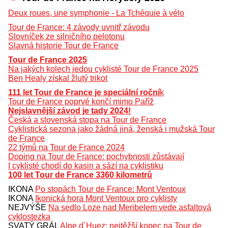
Deux roues, une symphonie - La Tchéquie à vélo
Tour de France: 4 závody uvnitř závodu
Slovníček ze silničního pelotonu
Slavná historie Tour de France
Tour de France 2025
Na jakých kolech jedou cyklisté Tour de France 2025
Ben Healy získal žlutý trikot
111 let Tour de France je speciální roční
k
Tour de France poprvé končí mimo Paříž
Nejslavnější závod je tady 2024!
Česká a slovenská stopa na Tour de France
Cyklistická sezona jako žádná jiná, ženská i mužská Tour
de France
22 týmů na Tour de France 2024
Doping na Tour de France: pochybnosti zůstávají
I cyklisté chodí do kasin a sází na cyklistiku
100 let Tour de France 3360 kilometrů
IKONA
Po stopách Tour de France: Mont Ventoux
IKONA
Ikonická hora Mont Ventoux pro cyklisty
NEJVÝŠE
Na sedlo Loze nad Meribelem vede asfaltová
cyklostezka
SVATÝ GRÁL
Alpe d´Huez: nejtěžší kopec na Tour de