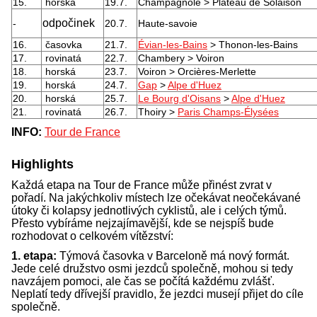
15.
horská
19.7.
Champagnole > Plateau de Solaison
odpočinek
-
20.7.
Haute-savoie
16.
časovka
21.7.
Évian-les-Bains
> Thonon-les-Bains
17.
rovinatá
22.7.
Chambery > Voiron
18.
horská
23.7.
Voiron > Orcières-Merlette
19.
horská
24.7.
Gap
>
Alpe d'Huez
20.
horská
25.7.
Le Bourg d'Oisans
>
Alpe d'Huez
21.
rovinatá
26.7.
Thoiry >
Paris Champs-Élysées
INFO:
Tour de France
Highlights
Každá etapa na Tour de France může přinést zvrat v
pořadí. Na jakýchkoliv místech lze očekávat neočekávané
útoky či kolapsy jednotlivých cyklistů, ale i celých týmů.
Přesto vybíráme nejzajímavější, kde se nejspíš bude
rozhodovat o celkovém vítězství:
1. etapa:
Týmová časovka v Barceloně má nový formát.
Jede celé družstvo osmi jezdců společně, mohou si tedy
navzájem pomoci, ale čas se počítá každému zvlášť.
Neplatí tedy dřívejší pravidlo, že jezdci musejí přijet do cíle
společně.