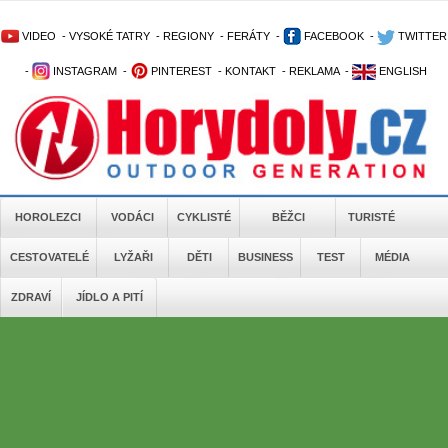
VIDEO
-
VYSOKÉ TATRY
-
REGIONY
-
FERÁTY
-
FACEBOOK
-
TWITTER
-
INSTAGRAM
-
PINTEREST
-
KONTAKT
-
REKLAMA
-
ENGLISH
HOROLEZCI
VODÁCI
CYKLISTÉ
BĚŽCI
TURISTÉ
CESTOVATELÉ
LYŽAŘI
DĚTI
BUSINESS
TEST
MÉDIA
ZDRAVÍ
JÍDLO A PITÍ