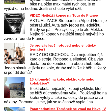
bike naložíte maximální rychlost, je to
vyjížďka na hodinu. Jestli si chcete výlet užít,
VIDEO Nejtěžší kopec na Tour de France
AKTUALIZACE Stoupání na Alpe d´Huez je
odstrašující. Auta tady jedou na jedničku.
Brzdy se pálí. Pro cyklisty je to ale Mekka.
Nejhorší kopec v nejtěžší etapě největšího
závodu Tour de France.
Je pro vás lepší rotoped nebo eliptický
trenažér?
RADY DO OBCHODU Dva nejoblíbenější
kardio stroje. Rotoped a eliptical. Oba vás
dostanou do kondice, na obou zhubnete.
Jeden simuluje jízdu na kole, druhý má blíže k běhu. Který
si pořídit domů?
10 kilometrů na kole, elektrokole nebo
koloběžce?
Elektrokola nejčastěji kupují cyklisté, kteří
se blíží důchodovému věku. Používají ho na
kratší výlety a také na cesty do práce či za
nákupy. Porovnali jsme, jak se to časově vyplatí na
Paratriatlonista Tománek se vrací na Havaj. V