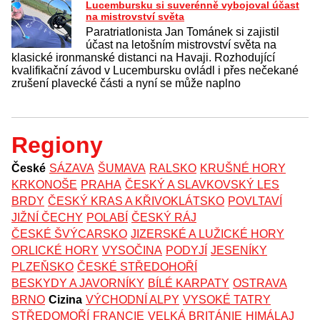
Lucembursku si suverénně vybojoval účast
na mistrovství světa
Paratriatlonista Jan Tománek si zajistil
účast na letošním mistrovství světa na
klasické ironmanské distanci na Havaji. Rozhodující
kvalifikační závod v Lucembursku ovládl i přes nečekané
zrušení plavecké části a nyní se může naplno
Regiony
České
SÁZAVA
ŠUMAVA
RALSKO
KRUŠNÉ HORY
KRKONOŠE
PRAHA
ČESKÝ A SLAVKOVSKÝ LES
BRDY
ČESKÝ KRAS A KŘIVOKLÁTSKO
POVLTAVÍ
JIŽNÍ ČECHY
POLABÍ
ČESKÝ RÁJ
ČESKÉ ŠVÝCARSKO
JIZERSKÉ A LUŽICKÉ HORY
ORLICKÉ HORY
VYSOČINA
PODYJÍ
JESENÍKY
PLZEŇSKO
ČESKÉ STŘEDOHOŘÍ
BESKYDY A JAVORNÍKY
BÍLÉ KARPATY
OSTRAVA
BRNO
Cizina
VÝCHODNÍ ALPY
VYSOKÉ TATRY
STŘEDOMOŘÍ
FRANCIE
VELKÁ BRITÁNIE
HIMÁLAJ