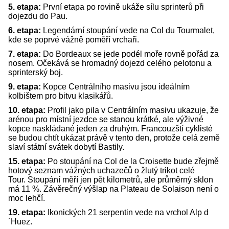
5. etapa:
První etapa po rovině ukáže sílu sprinterů při
dojezdu do Pau.
6. etapa:
Legendární stoupání vede na Col du Tourmalet,
kde se poprvé vážně poměří vrchaři.
7. etapa:
Do Bordeaux se jede podél moře rovně pořád za
nosem. Očekává se hromadný dojezd celého pelotonu a
sprinterský boj.
9. etapa:
Kopce Centrálního masivu jsou ideálním
kolbištem pro bitvu klasikářů.
10. etapa:
Profil jako pila v Centrálním masivu ukazuje, že
arénou pro místní jezdce se stanou krátké, ale výživné
kopce naskládané jeden za druhým. Francouzští cyklisté
se budou chtít ukázat právě v tento den, protože celá země
slaví státní svátek dobytí Bastily.
15. etapa:
Po stoupání na
Col de la Croisette bude zřejmě
hotový seznam vážných uchazečů o žlutý trikot celé
Tour.
Stoupání měří jen pět kilometrů, ale průměrný sklon
má 11 %. Závěrečný výšlap na Plateau de Solaison není o
moc lehčí.
19. etapa:
Ikonických 21 serpentin vede na vrchol Alp d
´Huez.