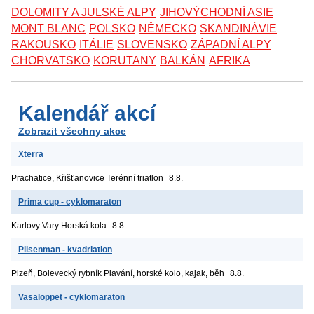
DOLOMITY A JULSKÉ ALPY
JIHOVÝCHODNÍ ASIE
MONT BLANC
POLSKO
NĚMECKO
SKANDINÁVIE
RAKOUSKO
ITÁLIE
SLOVENSKO
ZÁPADNÍ ALPY
CHORVATSKO
KORUTANY
BALKÁN
AFRIKA
Kalendář akcí
Zobrazit všechny akce
Xterra
Prachatice, Křišťanovice
Terénní triatlon
8.8.
Prima cup - cyklomaraton
Karlovy Vary
Horská kola
8.8.
Pilsenman - kvadriatlon
Plzeň, Bolevecký rybník
Plavání, horské kolo, kajak, běh
8.8.
Vasaloppet - cyklomaraton