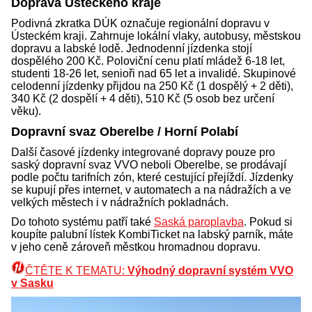
Doprava Ústeckého kraje
Podivná zkratka DÚK označuje regionální dopravu v
Ústeckém kraji. Zahrnuje lokální vlaky, autobusy, městskou
dopravu a labské lodě. Jednodenní jízdenka stojí
dospělého 200 Kč. Poloviční cenu platí mládež 6-18 let,
studenti 18-26 let, senioři nad 65 let a invalidé. Skupinové
celodenní jízdenky přijdou na 250 Kč (1 dospělý + 2 děti),
340 Kč (2 dospělí + 4 děti), 510 Kč (5 osob bez určení
věku).
Dopravní svaz Oberelbe / Horní Polabí
Další časové jízdenky integrované dopravy pouze pro
saský dopravní svaz VVO neboli Oberelbe, se prodávají
podle počtu tarifních zón, které cestující přejíždí. Jízdenky
se kupují přes internet, v automatech a na nádražích a ve
velkých městech i v nádražních pokladnách.
Do tohoto systému patří také
Saská paroplavba
. Pokud si
koupíte palubní lístek KombiTicket na labský parník, máte
v jeho ceně zároveň městkou hromadnou dopravu.
ČTĚTE K TEMATU:
Výhodný dopravní systém VVO
v Sasku