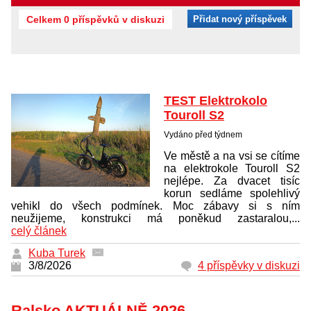
Celkem 0 příspěvků v diskuzi
Přidat nový příspěvek
TEST Elektrokolo
Touroll S2
Vydáno před týdnem
Ve městě a na vsi se cítíme
na elektrokole Touroll S2
nejlépe. Za dvacet tisíc
korun sedláme spolehlivý
vehikl do všech podmínek. Moc zábavy si s ním
neužijeme, konstrukci má poněkud zastaralou,...
celý článek
Kuba Turek
3/8/2026
4 příspěvky v diskuzi
Ralsko AKTUÁLNĚ 2026