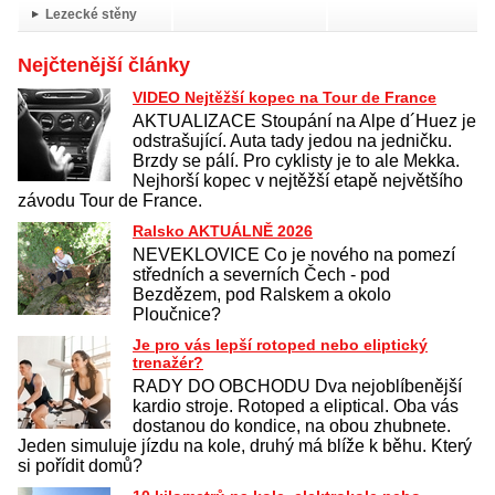
Lezecké stěny
Nejčtenější články
VIDEO Nejtěžší kopec na Tour de France
AKTUALIZACE Stoupání na Alpe d´Huez je
odstrašující. Auta tady jedou na jedničku.
Brzdy se pálí. Pro cyklisty je to ale Mekka.
Nejhorší kopec v nejtěžší etapě největšího
závodu Tour de France.
Ralsko AKTUÁLNĚ 2026
NEVEKLOVICE Co je nového na pomezí
středních a severních Čech - pod
Bezdězem, pod Ralskem a okolo
Ploučnice?
Je pro vás lepší rotoped nebo eliptický
trenažér?
RADY DO OBCHODU Dva nejoblíbenější
kardio stroje. Rotoped a eliptical. Oba vás
dostanou do kondice, na obou zhubnete.
Jeden simuluje jízdu na kole, druhý má blíže k běhu. Který
si pořídit domů?