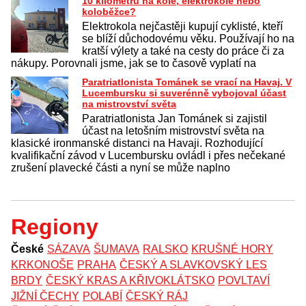
10 kilometrů na kole, elektrokole nebo
koloběžce?
Elektrokola nejčastěji kupují cyklisté, kteří
se blíží důchodovému věku. Používají ho na
kratší výlety a také na cesty do práce či za
nákupy. Porovnali jsme, jak se to časově vyplatí na
Paratriatlonista Tománek se vrací na Havaj. V
Lucembursku si suverénně vybojoval účast
na mistrovství světa
Paratriatlonista Jan Tománek si zajistil
účast na letošním mistrovství světa na
klasické ironmanské distanci na Havaji. Rozhodující
kvalifikační závod v Lucembursku ovládl i přes nečekané
zrušení plavecké části a nyní se může naplno
Regiony
České
SÁZAVA
ŠUMAVA
RALSKO
KRUŠNÉ HORY
KRKONOŠE
PRAHA
ČESKÝ A SLAVKOVSKÝ LES
BRDY
ČESKÝ KRAS A KŘIVOKLÁTSKO
POVLTAVÍ
JIŽNÍ ČECHY
POLABÍ
ČESKÝ RÁJ