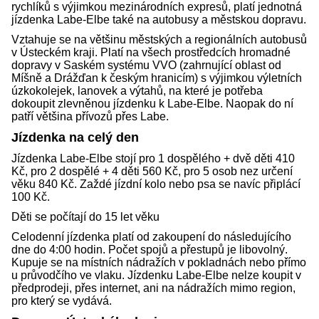
rychlíků s výjimkou mezinárodních expresů, platí jednotná
jízdenka Labe-Elbe také na autobusy a městskou dopravu.
Vztahuje se na většinu městských a regionálních autobusů
v Ústeckém kraji. Platí na všech prostředcích hromadné
dopravy v Saském systému VVO (zahrnující oblast od
Míšně a Drážďan k českým hranicím) s výjimkou výletních
úzkokolejek, lanovek a výtahů, na které je potřeba
dokoupit zlevněnou jízdenku k Labe-Elbe. Naopak do ní
patří většina přívozů přes Labe.
Jízdenka na celý den
Jízdenka Labe-Elbe stojí pro 1 dospělého + dvě děti 410
Kč, pro 2 dospělé + 4 děti 560 Kč, pro 5 osob nez určení
věku 840 Kč. Zaždé jízdní kolo nebo psa se navíc připlácí
100 Kč.
Děti se počítají do 15 let věku
Celodenní jízdenka platí od zakoupení do následujícího
dne do 4:00 hodin. Počet spojů a přestupů je libovolný.
Kupuje se na místních nádražích v pokladnách nebo přímo
u průvodčího ve vlaku. Jízdenku Labe-Elbe nelze koupit v
předprodeji, přes internet, ani na nádražích mimo region,
pro který se vydává.