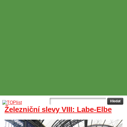
Železniční slevy VIII: Labe-Elbe