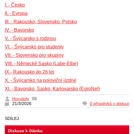
I. - Česko
II. - Evropa
III. - Rakousko, Slovensko, Polsko
IV. - Bavorsko
V. - Švýcarsko s rodinou
VI. - Švýcarsko pro studenty
VII. - Slovensko pro skupiny
VIII. - Německé Sasko (Labe-Elbe)
IX.- Rakousko do 26 let
X. - Švýcarsko na poloviční jízdné
XI. - Bavorsko, Sasko, Karlovarsko (EgroNet)
Horydoly
21/3/2026
0 příspěvků v diskuzi
SDÍLEJ:
Diskuze k článku