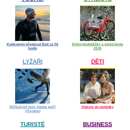
Kubkowski přeplaval Balt za 56
Elektrokoloběžky a elektrokola
hodin
2026
LYŽAŘI
DĚTI
Běžkařské boty Alpina patří
Vlakem do pohádky
Vývodovi
TURISTÉ
BUSINESS