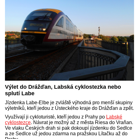
Výlet do Drážďan, Labská cyklostezka nebo
splutí Labe
Jízdenka Labe-Elbe je zvláště výhodná pro menší skupiny
výletníků, kteří jedou z Ústeckého kraje do Drážďan a zpět.
Využívají ji cykloturisté, kteří jedou z Prahy po
Labské
cyklostezce
. Návrat je možný až z města Riesa do Vraňan.
Ve vlaku Českých drah si pak dokoupí jízdenku do Sedlce
a ze Sedlce už jedou zdarma na pražskou Lítačku až do