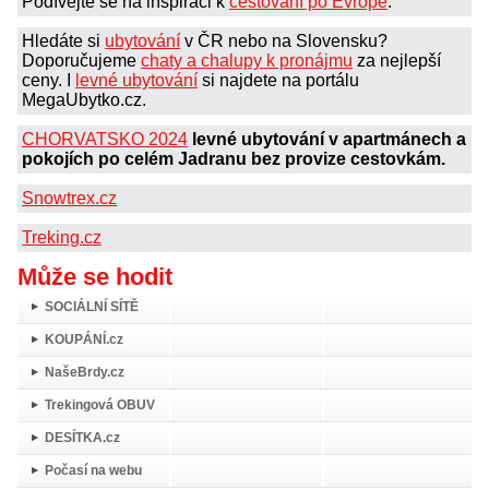
Podívejte se na inspiraci k
cestování po Evropě
.
Hledáte si
ubytování
v ČR nebo na Slovensku?
Doporučujeme
chaty a chalupy k pronájmu
za nejlepší
ceny. I
levné ubytování
si najdete na portálu
MegaUbytko.cz.
CHORVATSKO 2024
levné ubytování v apartmánech a
pokojích po celém Jadranu bez provize cestovkám.
Snowtrex.cz
Treking.cz
Může se hodit
SOCIÁLNÍ SÍTĚ
KOUPÁNÍ.cz
NašeBrdy.cz
Trekingová OBUV
DESÍTKA.cz
Počasí na webu