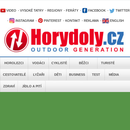
VIDEO
-
VYSOKÉ TATRY
-
REGIONY
-
FERÁTY
-
FACEBOOK
-
TWITTER
-
INSTAGRAM
-
PINTEREST
-
KONTAKT
-
REKLAMA
-
ENGLISH
HOROLEZCI
VODÁCI
CYKLISTÉ
BĚŽCI
TURISTÉ
CESTOVATELÉ
LYŽAŘI
DĚTI
BUSINESS
TEST
MÉDIA
ZDRAVÍ
JÍDLO A PITÍ