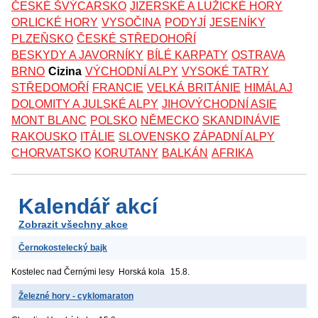
ČESKÉ ŠVÝCARSKO
JIZERSKÉ A LUŽICKÉ HORY
ORLICKÉ HORY
VYSOČINA
PODYJÍ
JESENÍKY
PLZEŇSKO
ČESKÉ STŘEDOHOŘÍ
BESKYDY A JAVORNÍKY
BÍLÉ KARPATY
OSTRAVA
BRNO
Cizina
VÝCHODNÍ ALPY
VYSOKÉ TATRY
STŘEDOMOŘÍ
FRANCIE
VELKÁ BRITÁNIE
HIMÁLAJ
DOLOMITY A JULSKÉ ALPY
JIHOVÝCHODNÍ ASIE
MONT BLANC
POLSKO
NĚMECKO
SKANDINÁVIE
RAKOUSKO
ITÁLIE
SLOVENSKO
ZÁPADNÍ ALPY
CHORVATSKO
KORUTANY
BALKÁN
AFRIKA
Kalendář akcí
Zobrazit všechny akce
Černokostelecký bajk
Kostelec nad Černými lesy
Horská kola
15.8.
Železné hory - cyklomaraton