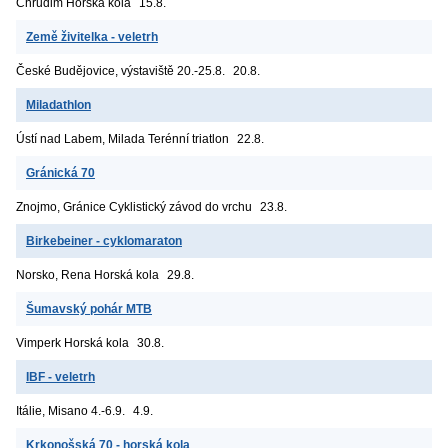
Chrudim
Horská kola
15.8.
Země živitelka - veletrh
České Budějovice, výstaviště
20.-25.8.
20.8.
Miladathlon
Ústí nad Labem, Milada
Terénní triatlon
22.8.
Gránická 70
Znojmo, Gránice
Cyklistický závod do vrchu
23.8.
Birkebeiner - cyklomaraton
Norsko, Rena
Horská kola
29.8.
Šumavský pohár MTB
Vimperk
Horská kola
30.8.
IBF - veletrh
Itálie, Misano
4.-6.9.
4.9.
Krkonošská 70 - horská kola