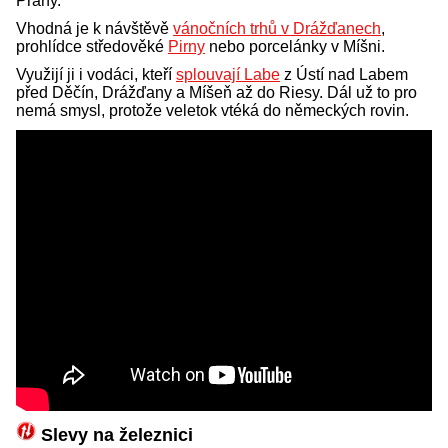
Prahy.
Vhodná je k návštěvě
vánočních trhů v Drážďanech
,
prohlídce středověké
Pirny
nebo porcelánky v Míšni.
Využijí ji i vodáci, kteří
splouvají Labe
z Ústí nad Labem
před Děčín, Drážďany a Míšeň až do Riesy. Dál už to pro
nemá smysl, protože veletok vtéká do německých rovin.
Slevy na železnici