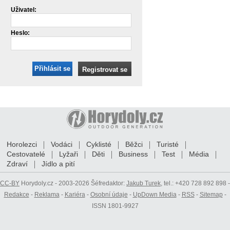
Uživatel:
Heslo:
Přihlásit se
Registrovat se
Horolezci
Vodáci
Cyklisté
Běžci
Turisté
Cestovatelé
Lyžaři
Děti
Business
Test
Média
Zdraví
Jídlo a pití
CC-BY
Horydoly.cz - 2003-2026 Šéfredaktor:
Jakub Turek
, tel.: +420 728 892 898 -
Redakce
-
Reklama
-
Kariéra
-
Osobní údaje
-
UpDown Media
-
RSS
-
Sitemap
-
ISSN 1801-9927