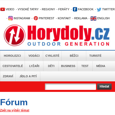
VIDEO
-
VYSOKÉ TATRY
-
REGIONY
-
FERÁTY
-
FACEBOOK
-
TWITTER
-
INSTAGRAM
-
PINTEREST
-
KONTAKT
-
REKLAMA
-
ENGLISH
HOROLEZCI
VODÁCI
CYKLISTÉ
BĚŽCI
TURISTÉ
CESTOVATELÉ
LYŽAŘI
DĚTI
BUSINESS
TEST
MÉDIA
ZDRAVÍ
JÍDLO A PITÍ
Fórum
Zpět na výběr témat