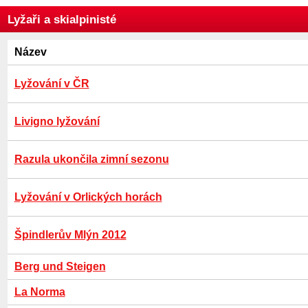
Lyžaři a skialpinisté
Název
Lyžování v ČR
Livigno lyžování
Razula ukončila zimní sezonu
Lyžování v Orlických horách
Špindlerův Mlýn 2012
Berg und Steigen
La Norma