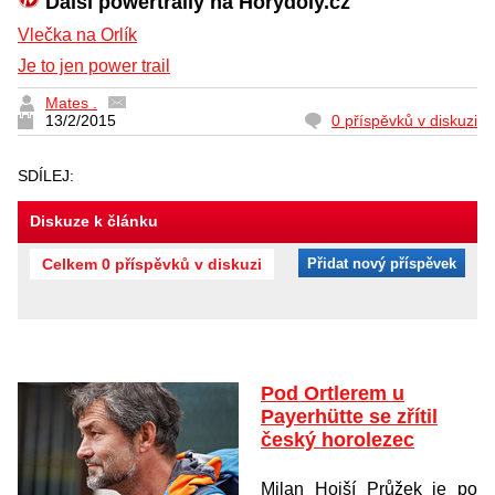
Další powertraily na Horydoly.cz
Vlečka na Orlík
Je to jen power trail
Mates .
13/2/2015
0 příspěvků v diskuzi
SDÍLEJ:
Diskuze k článku
Celkem 0 příspěvků v diskuzi
Přidat nový příspěvek
Pod Ortlerem u
Payerhütte se zřítil
český horolezec
Milan Hojší Průžek je po