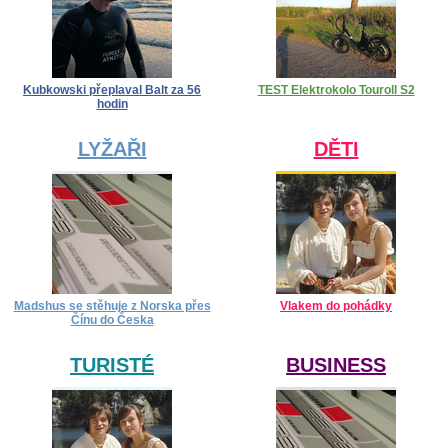
Kubkowski přeplaval Balt za 56
TEST Elektrokolo Touroll S2
hodin
LYŽAŘI
DĚTI
Madshus se stěhuje z Norska přes
Vlakem do pohádky
Čínu do Česka
TURISTÉ
BUSINESS