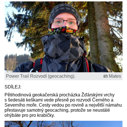
Power Trail Rozvodí (geocaching).
Mates
SDÍLEJ:
Pětihodinová geokačerská procházka Žďárskými vrchy
s šedesáti keškami vede přesně po rozvodí Černého a
Severního moře. Cesty vedou po rovině a největší námahu
přestavuje samotný geocaching, protože se neustálé
ohýbáte pro pro krabičky.