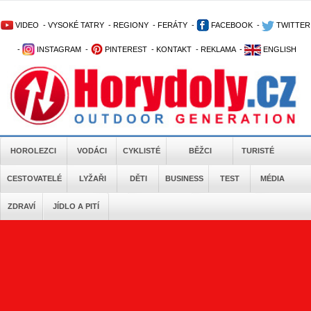
VIDEO
-
VYSOKÉ TATRY
-
REGIONY
-
FERÁTY
-
FACEBOOK
-
TWITTER
-
INSTAGRAM
-
PINTEREST
-
KONTAKT
-
REKLAMA
-
ENGLISH
HOROLEZCI
VODÁCI
CYKLISTÉ
BĚŽCI
TURISTÉ
CESTOVATELÉ
LYŽAŘI
DĚTI
BUSINESS
TEST
MÉDIA
ZDRAVÍ
JÍDLO A PITÍ