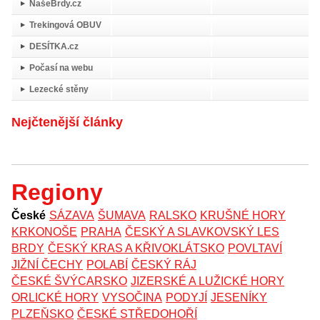
NašeBrdy.cz
Trekingová OBUV
DESÍTKA.cz
Počasí na webu
Lezecké stěny
Nejčtenější články
Regiony
České
SÁZAVA
ŠUMAVA
RALSKO
KRUŠNÉ HORY
KRKONOŠE
PRAHA
ČESKÝ A SLAVKOVSKÝ LES
BRDY
ČESKÝ KRAS A KŘIVOKLÁTSKO
POVLTAVÍ
JIŽNÍ ČECHY
POLABÍ
ČESKÝ RÁJ
ČESKÉ ŠVÝCARSKO
JIZERSKÉ A LUŽICKÉ HORY
ORLICKÉ HORY
VYSOČINA
PODYJÍ
JESENÍKY
PLZEŇSKO
ČESKÉ STŘEDOHOŘÍ