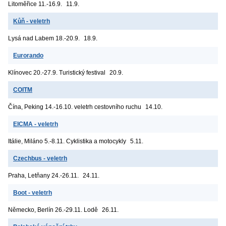
Litoměřice
11.-16.9.
11.9.
Kůň - veletrh
Lysá nad Labem
18.-20.9.
18.9.
Eurorando
Klínovec
20.-27.9. Turistický festival
20.9.
COITM
Čína, Peking
14.-16.10. veletrh cestovního ruchu
14.10.
EICMA - veletrh
Itálie, Miláno
5.-8.11. Cyklistika a motocykly
5.11.
Czechbus - veletrh
Praha, Letňany
24.-26.11.
24.11.
Boot - veletrh
Německo, Berlín
26.-29.11. Lodě
26.11.