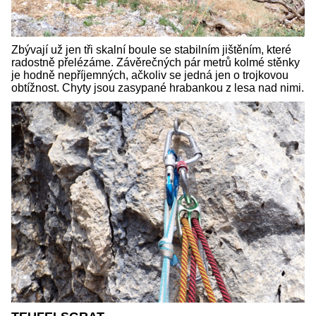
Zbývají už jen tři skalní boule se stabilním jištěním, které
radostně přelézáme. Závěrečných pár metrů kolmé stěnky
je hodně nepříjemných, ačkoliv se jedná jen o trojkovou
obtížnost. Chyty jsou zasypané hrabankou z lesa nad nimi.