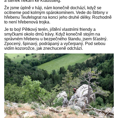
a stěnek někam ke Klaussteig.
Že jsme úplně v háji, nám konečně dochází, když se
ocitneme pod kolmým spárokomínem. Vede do štrbiny v
hřebenu Teufelsgrat na konci jeho druhé délky. Rozhodně
to není hřebenová trojka.
Je to boj! Pětkový terén, jištění vlastními friendy a
smyčkami okolo drnů trávy. Když konečně stojím na
správném hřebenu u bezpečného štandu, jsem šťastný.
Zpocený, špinavý, podrápaný a vyčerpaný. Pod sebou
vidím kozorožce, jak znechuceně odchází.