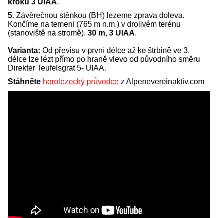
kroků 3 UIAA
.
5.
Závěrečnou stěnkou (BH) lezeme zprava doleva.
Končíme na temeni (765 m n.m.) v drolivém terénu
(stanoviště na stromě).
30 m, 3 UIAA
.
Varianta:
Od převisu v první délce až ke štrbině ve 3.
délce lze lézt přímo po hraně vlevo od původního směru
Direkter Teufelsgrat 5- UIAA.
Stáhněte
horolezecký průvodce
z Alpenevereinaktiv.com