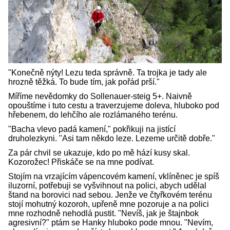
"Konečně nýty! Lezu teda správně. Ta trojka je tady ale
hrozně těžká. To bude tím, jak pořád prší."
Míříme nevědomky do Sollenauer-steig 5+. Naivně
opouštíme i tuto cestu a traverzujeme doleva, hluboko pod
hřebenem, do lehčího ale rozlámaného terénu.
"Bacha vlevo padá kamení," pokřikuji na jistící
druholezkyni. "Asi tam někdo leze. Lezeme určitě dobře."
Za pár chvil se ukazuje, kdo po mě hází kusy skal.
Kozorožec! Přiskáče se na mne podívat.
Stojím na vrzajícím vápencovém kamení, vklíněnec je spíš
iluzorní, potřebuji se vyšvihnout na polici, abych udělal
štand na borovici nad sebou. Jenže ve čtyřkovém terénu
stojí mohutný kozoroh, upřeně mne pozoruje a na polici
mne rozhodně nehodlá pustit. "Nevíš, jak je štajnbok
agresivní?" ptám se Hanky hluboko pode mnou. "Nevím,