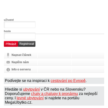
uživatel
heslo
Napsat článek
Napište nám
Info o serveru
Podívejte se na inspiraci k
cestování po Evropě
.
Hledáte si
ubytování
v ČR nebo na Slovensku?
Doporučujeme
chaty a chalupy k pronájmu
za nejlepší
ceny. I
levné ubytování
si najdete na portálu
MegaUbytko.cz.