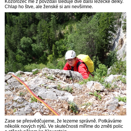
Kozorožec mě z povzdálí sleduje dvě další lezecké délky.
Chlap ho štve, ale ženské si ani nevšimne.
Zase se přesvědčujeme, že lezeme správně. Potkáváme
několik nových nýtů. Ve skutečnosti míříme do změti polic