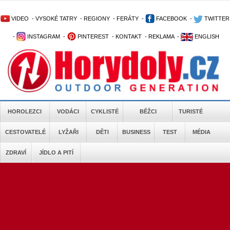
VIDEO
-
VYSOKÉ TATRY
-
REGIONY
-
FERÁTY
-
FACEBOOK
-
TWITTER
-
INSTAGRAM
-
PINTEREST
-
KONTAKT
-
REKLAMA
-
ENGLISH
HOROLEZCI
VODÁCI
CYKLISTÉ
BĚŽCI
TURISTÉ
CESTOVATELÉ
LYŽAŘI
DĚTI
BUSINESS
TEST
MÉDIA
ZDRAVÍ
JÍDLO A PITÍ