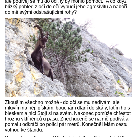
ale podívej se mu do očí, ty by mohlo pomoct." A co když
blízký pohled z očí do očí vybudí jeho agresivitu a naboří
do mě svými odstrašujícími rohy?
Zkouším všechno možné - do očí se mu nedívám, ale
mluvím na něj, pískám, bouchám dlaní do skály, fotím ho s
bleskem a nic! Stojí si na svém. Nakonec pomůže chřestot
hroznu vklíněnců u pasu. Znechuceně se na mě podívá a
pomalu odkráčí po polici pár metrů. Konečně! Mám cestu
volnou ke štandu.