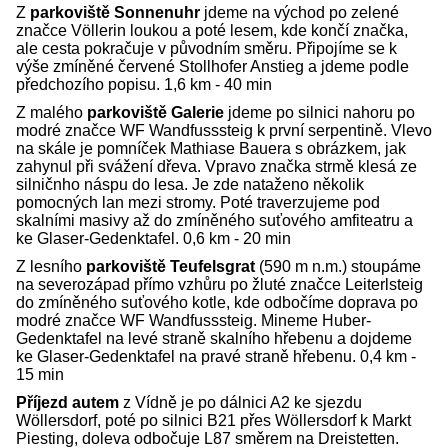
Z
parkoviště Sonnenuhr
jdeme na východ po zelené
značce Völlerin loukou a poté lesem, kde končí značka,
ale cesta pokračuje v původním směru. Připojíme se k
výše zmíněné červené Stollhofer Anstieg a jdeme podle
předchozího popisu. 1,6 km - 40 min
Z malého
parkoviště Galerie
jdeme po silnici nahoru po
modré značce WF Wandfusssteig k první serpentině. Vlevo
na skále je pomníček Mathiase Bauera s obrázkem, jak
zahynul při svážení dřeva. Vpravo značka strmě klesá ze
silničnho náspu do lesa. Je zde nataženo několik
pomocných lan mezi stromy. Poté traverzujeme pod
skalními masivy až do zmíněného suťového amfiteatru a
ke Glaser-Gedenktafel. 0,6 km - 20 min
Z lesního
parkoviště Teufelsgrat
(590 m n.m.) stoupáme
na severozápad přímo vzhůru po žluté značce Leiterlsteig
do zmíněného suťového kotle, kde odbočíme doprava po
modré značce WF Wandfusssteig. Mineme Huber-
Gedenktafel na levé straně skalního hřebenu a dojdeme
ke Glaser-Gedenktafel na pravé straně hřebenu. 0,4 km -
15 min
Příjezd autem
z Vídně je po dálnici A2 ke sjezdu
Wöllersdorf, poté po silnici B21 přes Wöllersdorf k Markt
Piesting, doleva odbočuje L87 směrem na Dreistetten.