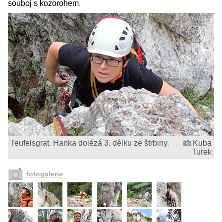
souboj s kozorohem.
Teufelsgrat. Hanka dolézá 3. délku ze štrbiny.
Kuba
Turek
fotogalerie