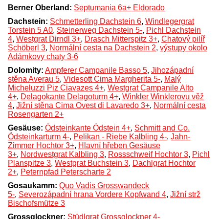
Berner Oberland:
Septumania 6a+ Eldorado
Dachstein:
Schmetterling Dachstein 6
,
Windlegergrat
Torstein 5 A0
,
Steinerweg Dachstein 5-
,
Pichl Dachstein
4
,
Westgrat Dirndl 3+
,
Drasch Mitterspitz 3+
,
Chatový pilíř
Schöberl 3
,
Normální cesta na Dachstein 2
,
výstupy okolo
Adámkovy chaty 3-6
Dolomity:
Ampferer Campanile Basso 5
,
Jihozápadní
stěna Averau 5
,
Videsott Cima Margherita 5-
,
Malý
Micheluzzi Piz Ciavazes 4+
,
Westgrat Campanile Alto
4+
,
Delagokante Delagoturm 4+
,
Winkler Winklerovu věž
4
,
Jižní stěna Cima Ovest di Lavaredo 3+
,
Normální cesta
Rosengarten 2+
Gesäuse:
Ödsteinkante Ödstein 4+
,
Schmitt and Co.
Ödsteinkarturm 4-
,
Pelikan - Riebe Kalbling 4-
,
Jahn-
Zimmer Hochtor 3+
,
Hlavní hřeben Gesäuse
3+
,
Nordwestgrat Kalbling 3
,
Rossschweif Hochtor 3
,
Pichl
Planspitze 3
,
Westgrat Buchstein 3
,
Dachlgrat Hochtor
2+
,
Peternpfad Peterscharte 2
Gosaukamm:
Quo Vadis Grosswandeck
5-
,
Severozápadní hrana Vordere Kopfwand 4
,
Jižní strž
Bischofsmütze 3
Grossglockner:
Stüdlgrat Grossglockner 4-