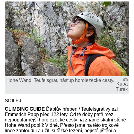
Hohe Wand, Teufelsgrat, nástup horolezecké cesty.
Kuba
Turek
SDÍLEJ:
CLIMBING GUIDE
Ďáblův hřeben / Teufelsgrat vylezl
Emmerich Papp před 122 lety. Od té doby patří mezi
nejpopulárnější horolezecké cesty na známé skalní stěně
Hohe Wand poblíž Vídně. Přesto jsme na této trojkové
lince zabloudili a užili si těžké lezení, nejisté jištění a