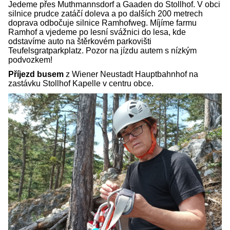
Jedeme přes Muthmannsdorf a Gaaden do Stollhof. V obci
silnice prudce zatáčí doleva a po dalších 200 metrech
doprava odbočuje silnice Ramhofweg. Míjíme farmu
Ramhof a vjedeme po lesní svážnici do lesa, kde
odstavíme auto na štěrkovém parkovišti
Teufelsgratparkplatz. Pozor na jízdu autem s nízkým
podvozkem!
Příjezd busem
z
Wiener Neustadt Hauptbahnhof na
zastávku Stollhof Kapelle v centru obce.