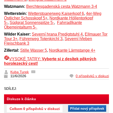
Watzmann:
Berchtesgadenská cesta Watzmann 3-4
Wetterstein:
Wetterstoanerweg Kaiserkopf 6
,
4er-Weg
Östlicher Schosskopf 5+
,
Nordkante Höllentorkopf
5-
,
Südgrat Sonnenspitze 5-
,
Fahrradlkante
Oberreintalturm 5-
Wilder Kaiser:
Severní hrana Predigtstuhl 4
,
Ellmauer Tor
Tour 3+
,
Führerweg Totenkirchl 3
,
Severní hřeben
Fleischbank 3
Zillertal:
Stille Wasser 5
,
Nordkante Lärmstange 4+
VYSOKÉ TATRY:
Vyberte si z desítek pěkných
horolezecký cest!
Kuba Turek
11/6/2026
0 příspěvků v diskuzi
SDÍLEJ:
Diskuze k článku
Celkem 0 příspěvků v diskuzi
Přidat nový příspěvek