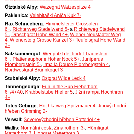
Ötztalské Alpy:
Wazegrat Watzespitze 4
Paklenica:
Velebitaški Aniča Kuk 7-
Rax Schneeberg:
Himmelsleiter Grossofen
6+
,
Richterweg Stadelwand 5-
a
Richterweg Stadelwand
5-
,
Draschgrat Hohe Wand 4+
,
Wiener Neustädter Weg
4
,
Wienersteig Grosse Kanzel 3+
Teufelsgrat Hohe Wand
3+
Salzkammergut:
Wer putzt der findet Traunstein
6+
,
Platteneuphorie Hoher Nock 5+
,
Juniperus
Plombergstein 5-
,
Irma la Douce Plombergstein 4
,
Nordwestgrat Brunnkogel 3
Stubaiské Alpy:
Ostgrat Wilde Leck 4
Tennengebirge:
Fun in the Sun Fieberhorn
6+/4+A0
,
Krabbelstube Hiefler 5
,
Jižní rampa Hochthron
4+
Totes Gebirge:
Hochkarweg Spitzmauer 4
,
Jihovýchodní
hřeben Grimming 2-
Verwall:
Severovýchodní hřeben Patteriol 4+
Wallis:
Normální cesta Zinalrothorn 3-
,
Hörnligrat
Matterhorn 3
,
Liongrat Matterhorn 3