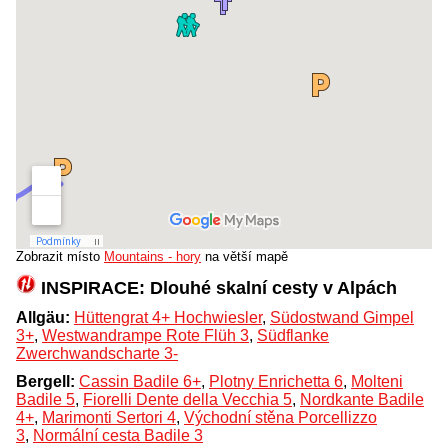
Zobrazit místo
Mountains - hory
na větší mapě
INSPIRACE: Dlouhé skalní cesty v Alpách
Allgäu:
Hüttengrat 4+ Hochwiesler
,
Südostwand Gimpel
3+
,
Westwandrampe Rote Flüh 3
,
Südflanke
Zwerchwandscharte 3-
Bergell:
Cassin Badile 6+
,
Plotny Enrichetta 6
,
Molteni
Badile 5
,
Fiorelli Dente della Vecchia 5
,
Nordkante Badile
4+
,
Marimonti Sertori 4
,
Východní stěna Porcellizzo
3
,
Normální cesta Badile 3