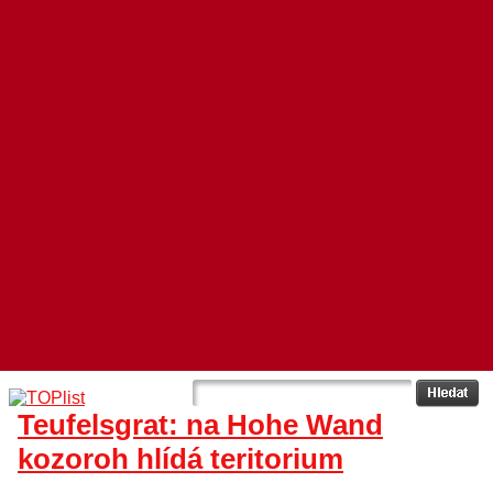
Teufelsgrat: na Hohe Wand
kozoroh hlídá teritorium