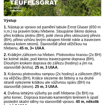
Výstup
1.
Nástup je vpravo od pamětní tabule Ernst Glaser (650 m
n.m.) na pravém boku hřebene. Stoupáme šikmo doleva
přes krátkou plotnu (BH), poté zleva přes uklouzaný převis
(BH), přímo vzhůru levým okrajem hlinité rokle a traverzem
doleva kolem stromů. Stanoviště před věžičkou na
hřebenu.
45 m, 3+ UIAA
.
2.
Krátkým zářezem na hřeben. Plotnovitou hranou (2x BH)
ke kolmé skále, pod kterou traverzujeme doprava (BH).
Dlouhým krokem doprava do zářezu (hodiny) a jím na
stanoviště (kniha).
25 m, 3 UIAA
.
3.
Krásnou plotnovitou rampou (2x hodiny) a zářezem (BH)
na věžičku (BH). Krátce slezeme do štrbiny a na druhé
straně vylezeme krátkou ale váživnou spáru (BH) na
stanoviště (strom).
25 m, 3 UIAA
.
4.
Dvěma lehkými výšvihy po ostří hřebene (3x BH) na
jeho konec. Doprava travnato-kamenitým terénem k úpatí
poslední skalní stěny na stanoviště vpravo.
40 m, několik