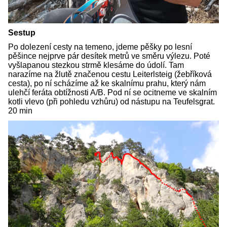
Sestup
Po dolezení cesty na temeno, jdeme pěšky po lesní
pěšince nejprve pár desítek metrů ve směru výlezu. Poté
vyšlapanou stezkou strmě klesáme do údolí. Tam
narazíme na žlutě značenou cestu Leiterlsteig (žebříková
cesta), po ní scházíme až ke skalnímu prahu, který nám
ulehčí feráta obtížnosti A/B. Pod ní se ocitneme ve skalním
kotli vlevo (při pohledu vzhůru) od nástupu na Teufelsgrat.
20 min