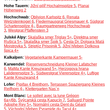
Hohe Tauern:
Jižní pilíř Hochalmspitze 5
,
Planai
Höhenweg 2
Hochschwab:
Oblivion Karlspitz 6
,
Renata
Wetzsteinkogel 6
,
Fledermausgrat Griesmauer 4
,
Südgrat
Schartenspitze 4-
,
Baumgartnerweg Hochschwab
3
,
Westgrat Pfaffenstein 3
Julské Alpy:
Skalaška smer Triglav 5+
,
Direktna smer
Rušica 5+
,
Skalaška smer Špik 5
,
Cesta Dr. Dolgara Malá
Mojstrovka 5
,
Striptýz Prisojnik 5
,
Jižní hřeben Dolkova
špica 4+
Kalkalpen:
Vegetarierkante Kampermauer 5-
Karwendel:
Riesenverschneidung Kleiner Lafatscher
6
,
MaMa Kante Kreuzwand 5+
,
Herzogova hrana
Lalidererspitze 5-
,
Südwestgrat Viererspitze 4+
,
Luftige
Kante Kreuzwand 4
Lofer:
Pipifax 4 Breithorn
,
Terrassen Spaziergang Kleines
Reifhorn 4-
,
Klettergarten Nas´n
Mont Blanc:
Le solleil avec la lune Grépon
6a+/6b
,
Švýcarská cesta Kapucín 7
,
Salluard Pointe
Adophe Rey 5+
,
Normální cesta Dent du Géant
5
,
Východní hřeben Pyramide du Tacul 4+