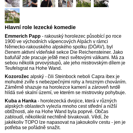
Hlavní role lezecké komedie
Emmerich Papp
- rakouský horolezec působící po roce
1900 ve východních vápencových Alpách v rámci
Německo-rakouského alpského spolku (DÖAV), byl
členem aktivní vídeňské sekce Die Reichensteiner. Jako
bafuňář zde pracuje ještě mezi světovými válkami. Má za
sebou několik prvovýstupů, ale jeho mistrovským dílem je
Teufelsgrat na Hohe Wand.
Kozorožec
alpský - čili Steinbock neboli Capra ibex je
mohutné zvíře s nebezpečnými rohy a hrozným chováním.
Záměrně shazuje na horolezce kamení a zároveň tvrdě
hlídá své skalní území, ve kterém se mistrovsky pohybuje.
Kuba a Hanka
- horolezecká dvojice, která v různých
alpských oblastech vylezla mnoho cest střední a nižší
obtížnosti, ale na Hohe Wand byla poprvé. Občas
zabloudí, několikrát nechtěně bivakovali. Vědí, že
jakékoliv TOPO lze napasovat na jakoukoliv cestu - jen je
potřeba se pořádně snažit.