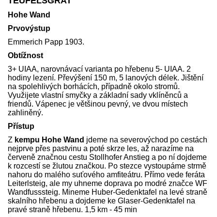
TEUFELSGRAT
Hohe Wand
Prvovýstup
Emmerich Papp 1903.
Obtížnost
3+ UIAA, narovnávací varianta po hřebenu 5- UIAA. 2
hodiny lezení. Převýšení 150 m, 5 lanových délek. Jištění
na spolehlivých borhácích, případně okolo stromů.
Využijete vlastní smyčky a základní sady vklíněnců a
friendů. Vápenec je většinou pevný, ve dvou místech
zahliněný.
Přístup
Z
kempu Hohe Wand
jdeme na severovýchod po cestách
nejprve přes pastvinu a poté skrze les, až narazíme na
červeně značnou cestu Stollhofer Anstieg a po ní dojdeme
k rozcestí se žlutou značkou. Po stezce vystoupáme strmě
nahoru do malého suťového amfiteátru. Přímo vede feráta
Leiterlsteig, ale my uhneme doprava po modré značce WF
Wandfusssteig. Mineme Huber-Gedenktafel na levé straně
skalního hřebenu a dojdeme ke Glaser-Gedenktafel na
pravé straně hřebenu. 1,5 km - 45 min