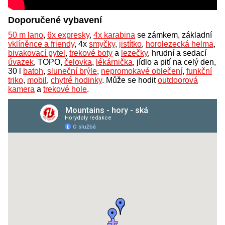
Doporučené vybavení
50 m lano
,
6x expresky
,
4x karabina
se zámkem, základní
vklíněnce a friendy
, 4x
smyčky
,
jistítko
,
horolezecká helma
,
bivakovací pytel
,
trekové boty
a
lezečky
, hrudní a sedací
úvazek
, TOPO,
čelovka
,
lékárnička
, jídlo a pití na celý den,
30 l
batoh
,
sluneční brýle
,
nepromokavé oblečení
,
funkční
triko
,
mobil
,
chytré hodinky
. Může se hodit
outdoorová
kamera
a
trekové hole
.