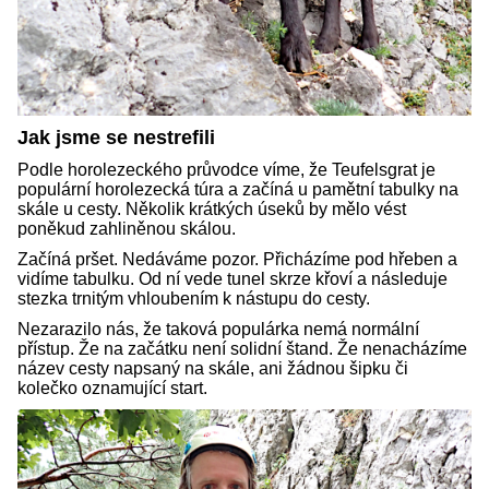
Jak jsme se nestrefili
Podle horolezeckého průvodce víme, že Teufelsgrat je
populární horolezecká túra a začíná u pamětní tabulky na
skále u cesty. Několik krátkých úseků by mělo vést
poněkud zahliněnou skálou.
Začíná pršet. Nedáváme pozor. Přicházíme pod hřeben a
vidíme tabulku. Od ní vede tunel skrze křoví a následuje
stezka trnitým vhloubením k nástupu do cesty.
Nezarazilo nás, že taková populárka nemá normální
přístup. Že na začátku není solidní štand. Že nenacházíme
název cesty napsaný na skále, ani žádnou šipku či
kolečko oznamující start.