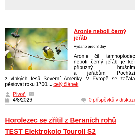
Aronie neboli černý
jeřáb
Vydáno před 3 dny
Aronie čili temnoplodec
neboli černý jeřáb je keř
příbuzný hrušním
a jeřábům. Pochází
z vlhkých lesů Severní Ameriky. V Evropě se začala
pěstovat roku 1700....
celý článek
Pivoň
4/8/2026
0 příspěvků v diskuzi
Horolezec se zřítil z Beraních rohů
TEST Elektrokolo Touroll S2