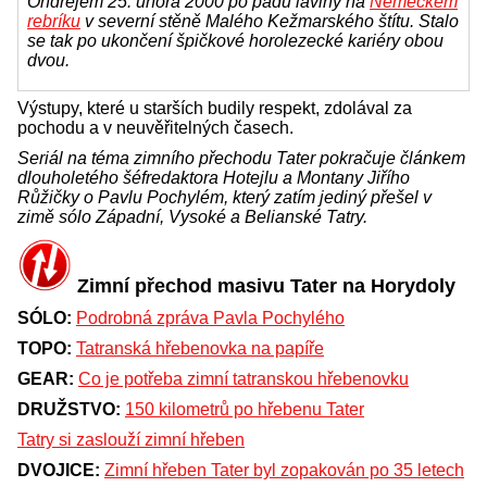
Ondrejem 25. února 2000 po pádu laviny na
Nemeckém
rebríku
v severní stěně Malého Kežmarského štítu. Stalo
se tak po ukončení špičkové horolezecké kariéry obou
dvou.
Výstupy, které u starších budily respekt, zdolával za
pochodu a v neuvěřitelných časech.
Seriál na téma zimního přechodu Tater pokračuje článkem
dlouholetého šéfredaktora Hotejlu a Montany Jiřího
Růžičky o Pavlu Pochylém, který zatím jediný přešel v
zimě sólo Západní, Vysoké a Belianské Tatry.
Zimní přechod masivu Tater na Horydoly
SÓLO:
Podrobná zpráva Pavla Pochylého
TOPO:
Tatranská hřebenovka na papíře
GEAR:
Co je potřeba zimní tatranskou hřebenovku
DRUŽSTVO:
150 kilometrů po hřebenu Tater
Tatry si zaslouží zimní hřeben
DVOJICE:
Zimní hřeben Tater byl zopakován po 35 letech