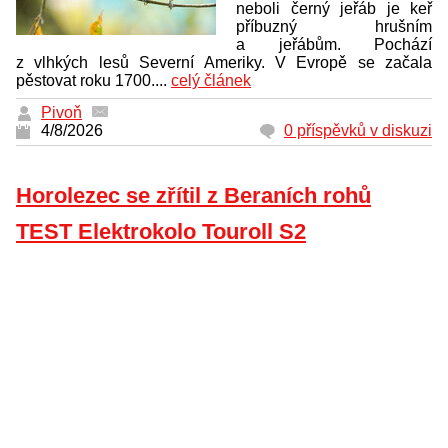
neboli černý jeřáb je keř
příbuzný hrušním
a jeřábům. Pochází
z vlhkých lesů Severní Ameriky. V Evropě se začala
pěstovat roku 1700....
celý článek
Pivoň
4/8/2026
0 příspěvků v diskuzi
Horolezec se zřítil z Beraních rohů
TEST Elektrokolo Touroll S2