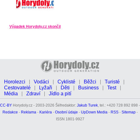
Výpadek Horydoly.cz skončil
Horolezci
Vodáci
Cyklisté
Běžci
Turisté
Cestovatelé
Lyžaři
Děti
Business
Test
Média
Zdraví
Jídlo a pití
CC-BY
Horydoly.cz - 2003-2026 Šéfredaktor:
Jakub Turek
, tel.: +420 728 892 898 -
Redakce
-
Reklama
-
Kariéra
-
Osobní údaje
-
UpDown Media
-
RSS
-
Sitemap
-
ISSN 1801-9927