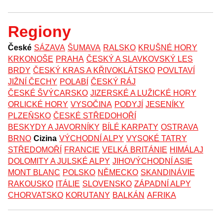
Regiony
České
SÁZAVA
ŠUMAVA
RALSKO
KRUŠNÉ HORY
KRKONOŠE
PRAHA
ČESKÝ A SLAVKOVSKÝ LES
BRDY
ČESKÝ KRAS A KŘIVOKLÁTSKO
POVLTAVÍ
JIŽNÍ ČECHY
POLABÍ
ČESKÝ RÁJ
ČESKÉ ŠVÝCARSKO
JIZERSKÉ A LUŽICKÉ HORY
ORLICKÉ HORY
VYSOČINA
PODYJÍ
JESENÍKY
PLZEŇSKO
ČESKÉ STŘEDOHOŘÍ
BESKYDY A JAVORNÍKY
BÍLÉ KARPATY
OSTRAVA
BRNO
Cizina
VÝCHODNÍ ALPY
VYSOKÉ TATRY
STŘEDOMOŘÍ
FRANCIE
VELKÁ BRITÁNIE
HIMÁLAJ
DOLOMITY A JULSKÉ ALPY
JIHOVÝCHODNÍ ASIE
MONT BLANC
POLSKO
NĚMECKO
SKANDINÁVIE
RAKOUSKO
ITÁLIE
SLOVENSKO
ZÁPADNÍ ALPY
CHORVATSKO
KORUTANY
BALKÁN
AFRIKA