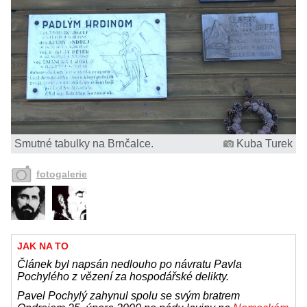
Smutné tabulky na Brnčalce.
Kuba Turek
fotogalerie
JAK NA TO
Článek byl napsán nedlouho po návratu Pavla
Pochylého z vězení za hospodářské delikty.
Pavel Pochylý zahynul spolu se svým bratrem