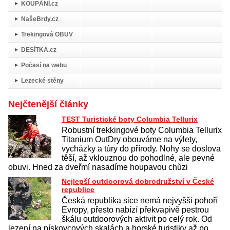
KOUPÁNÍ.cz
NašeBrdy.cz
Trekingová OBUV
DESÍTKA.cz
Počasí na webu
Lezecké stěny
Nejčtenější články
TEST Turistické boty Columbia Tellurix
Robustní trekkingové boty Columbia Tellurix
Titanium OutDry obouváme na výlety,
vycházky a túry do přírody. Nohy se doslova
těší, až vklouznou do pohodlné, ale pevné
obuvi. Hned za dveřmí nasadíme houpavou chůzi
Nejlepší outdoorová dobrodružství v České
republice
Česká republika sice nemá nejvyšší pohoří
Evropy, přesto nabízí překvapivě pestrou
škálu outdoorových aktivit po celý rok. Od
lezení na pískovcových skalách a horské turistiky až po