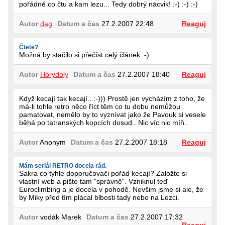
pořádně co čtu a kam lezu... Tedy dobrý nácvik! :-) :-) :-)
Autor
dag
Datum a čas
27.2.2007 22:48
Reaguj
Čtete?
Možná by stačilo si přečíst celý článek :-)
Autor
Horydoly
Datum a čas
27.2.2007 18:40
Reaguj
Když kecají tak kecají.. :-))) Prostě jen vycházím z toho, že
má-li tohle retro něco říct těm co tu dobu nemůžou
pamatovat, nemělo by to vyznívat jako že Pavouk si vesele
běhá po tatranských kopcích dosud.. Nic víc nic míň..
Autor
Anonym
Datum a čas
27.2.2007 18:18
Reaguj
Mám seriál RETRO docela rád.
Sakra co tyhle doporučovači pořád kecají? Založte si
vlastní web a pište tam "správně". Vzniknul teď
Euroclimbing a je docela v pohodě. Nevšim jsme si ale, že
by Miky před tím plácal blbosti tady nebo na Lezci.
Autor
vodák Marek
Datum a čas
27.2.2007 17:32