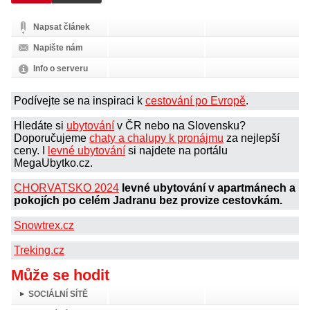
Napsat článek
Napište nám
Info o serveru
Podívejte se na inspiraci k
cestování po Evropě
.
Hledáte si
ubytování
v ČR nebo na Slovensku?
Doporučujeme
chaty a chalupy k pronájmu
za nejlepší
ceny. I
levné ubytování
si najdete na portálu
MegaUbytko.cz.
CHORVATSKO 2024
levné ubytování v apartmánech a
pokojích po celém Jadranu bez provize cestovkám.
Snowtrex.cz
Treking.cz
Může se hodit
SOCIÁLNÍ SÍTĚ