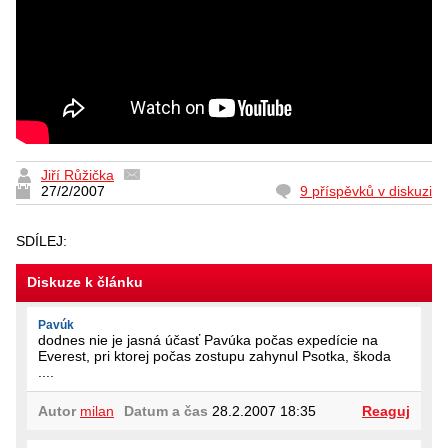
Jiří Růžička
27/2/2007
9 příspěvků v diskuzi
SDÍLEJ:
Diskuze k článku
Pavúk
dodnes nie je jasná účasť Pavúka počas expedície na
Everest, pri ktorej počas zostupu zahynul Psotka, škoda
....
Autor
milan
Datum a čas
28.2.2007 18:35
Reaguj