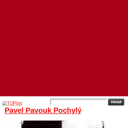
Pavel Pavouk Pochylý