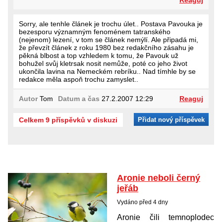
Reaguj
Sorry, ale tenhle článek je trochu úlet.. Postava Pavouka je
bezesporu významným fenoménem tatranského
(nejenom) lezení, v tom se článek nemýlí. Ale připadá mi,
že převzít článek z roku 1980 bez redakčního zásahu je
pěkná blbost a top vzhledem k tomu, že Pavouk už
bohužel svůj kletrsak nosit nemůže, poté co jeho život
ukončila lavina na Nemeckém rebríku.. Nad tímhle by se
redakce měla aspoň trochu zamyslet..
Autor
Tom
Datum a čas
27.2.2007 12:29
Reaguj
Celkem 9 příspěvků v diskuzi
Přidat nový příspěvek
Aronie neboli černý
jeřáb
Vydáno před 4 dny
Aronie čili temnoplodec