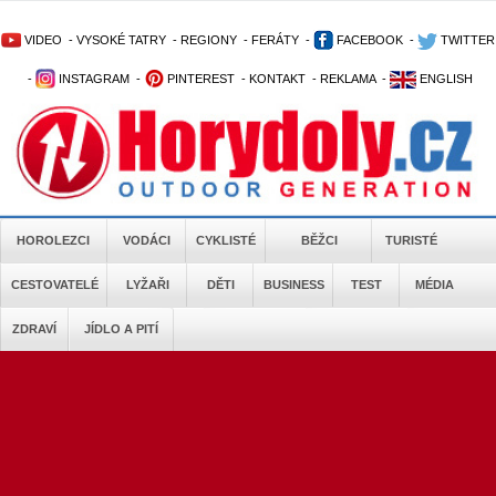
VIDEO
-
VYSOKÉ TATRY
-
REGIONY
-
FERÁTY
-
FACEBOOK
-
TWITTER
-
INSTAGRAM
-
PINTEREST
-
KONTAKT
-
REKLAMA
-
ENGLISH
HOROLEZCI
VODÁCI
CYKLISTÉ
BĚŽCI
TURISTÉ
CESTOVATELÉ
LYŽAŘI
DĚTI
BUSINESS
TEST
MÉDIA
ZDRAVÍ
JÍDLO A PITÍ