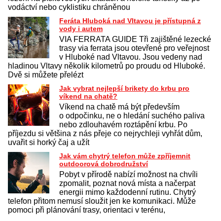
vodáctví nebo cyklistiku chráněnou
Feráta Hluboká nad Vltavou je přístupná z
vody i autem
VIA FERRATA GUIDE Tři zajištěné lezecké
trasy via ferrata jsou otevřené pro veřejnost
v Hluboké nad Vltavou. Jsou vedeny nad
hladinou Vltavy několik kilometrů po proudu od Hluboké.
Dvě si můžete přelézt
Jak vybrat nejlepší brikety do krbu pro
víkend na chatě?
Víkend na chatě má být především
o odpočinku, ne o hledání suchého paliva
nebo zdlouhavém roztápění krbu. Po
příjezdu si většina z nás přeje co nejrychleji vyhřát dům,
uvařit si horký čaj a užít
Jak vám chytrý telefon může zpříjemnit
outdoorová dobrodružství
Pobyt v přírodě nabízí možnost na chvíli
zpomalit, poznat nová místa a načerpat
energii mimo každodenní rutinu. Chytrý
telefon přitom nemusí sloužit jen ke komunikaci. Může
pomoci při plánování trasy, orientaci v terénu,