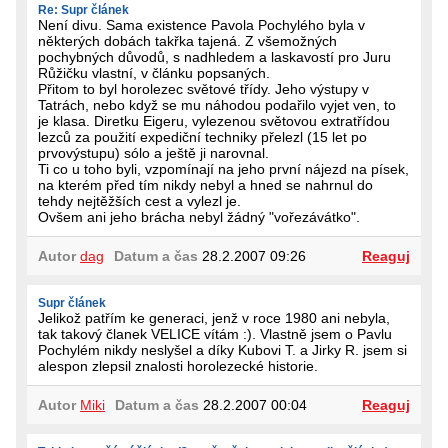
Re: Supr článek
Není divu. Sama existence Pavola Pochylého byla v
některých dobách takřka tajená. Z všemožných
pochybných důvodů, s nadhledem a laskavostí pro Juru
Růžičku vlastní, v článku popsaných.
Přitom to byl horolezec světové třídy. Jeho výstupy v
Tatrách, nebo když se mu náhodou podařilo vyjet ven, to
je klasa. Diretku Eigeru, vylezenou světovou extratřídou
lezců za použití expediční techniky přelezl (15 let po
prvovýstupu) sólo a ještě ji narovnal.
Ti co u toho byli, vzpomínají na jeho první nájezd na písek,
na kterém před tím nikdy nebyl a hned se nahrnul do
tehdy nejtěžších cest a vylezl je.
Ovšem ani jeho brácha nebyl žádný "vořezávátko".
Autor
dag
Datum a čas
28.2.2007 09:26
Reaguj
Supr článek
Jelikož patřím ke generaci, jenž v roce 1980 ani nebyla,
tak takový članek VELICE vítám :). Vlastně jsem o Pavlu
Pochylém nikdy neslyšel a díky Kubovi T. a Jirky R. jsem si
alespon zlepsil znalosti horolezecké historie.
Autor
Miki
Datum a čas
28.2.2007 00:04
Reaguj