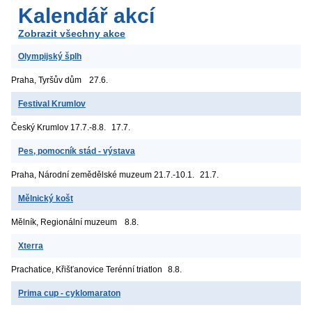
Kalendář akcí
Zobrazit všechny akce
Olympijský šplh
Praha, Tyršův dům
27.6.
Festival Krumlov
Český Krumlov
17.7.-8.8.
17.7.
Pes, pomocník stád - výstava
Praha, Národní zemědělské muzeum
21.7.-10.1.
21.7.
Mělnický košt
Mělník, Regionální muzeum
8.8.
Xterra
Prachatice, Křišťanovice
Terénní triatlon
8.8.
Prima cup - cyklomaraton