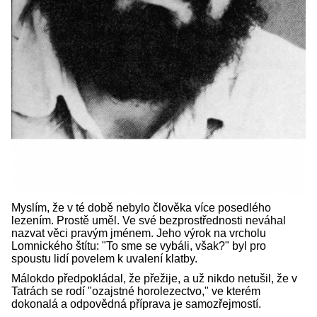
Myslím, že v té době nebylo člověka více posedlého
lezením. Prostě uměl. Ve své bezprostřednosti neváhal
nazvat věci pravým jménem. Jeho výrok na vrcholu
Lomnického štítu: "To sme se vybáli, však?" byl pro
spoustu lidí povelem k uvalení klatby.
Málokdo předpokládal, že přežije, a už nikdo netušil, že v
Tatrách se rodí "ozajstné horolezectvo," ve kterém
dokonalá a odpovědná příprava je samozřejmostí.