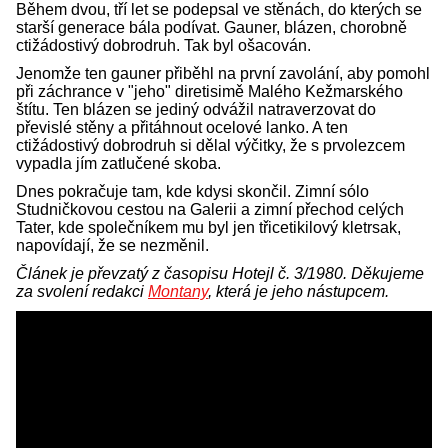
Během dvou, tří let se podepsal ve stěnách, do kterých se
starší generace bála podívat. Gauner, blázen, chorobně
ctižádostivý dobrodruh. Tak byl ošacován.
Jenomže ten gauner přiběhl na první zavolání, aby pomohl
při záchrance v "jeho" diretisimě Malého Kežmarského
štítu. Ten blázen se jediný odvážil natraverzovat do
převislé stěny a přitáhnout ocelové lanko. A ten
ctižádostivý dobrodruh si dělal výčitky, že s prvolezcem
vypadla jím zatlučené skoba.
Dnes pokračuje tam, kde kdysi skončil. Zimní sólo
Studničkovou cestou na Galerii a zimní přechod celých
Tater, kde společníkem mu byl jen třicetikilový kletrsak,
napovídají, že se nezměnil.
Článek je převzatý z časopisu Hotejl č. 3/1980. Děkujeme
za svolení redakci
Montany
, která je jeho nástupcem.