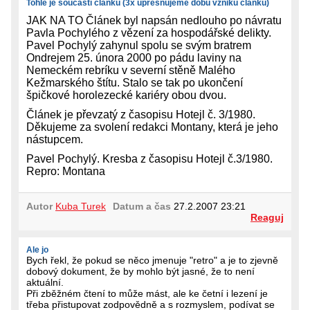
Tohle je součástí článku (3x upřesňujeme dobu vzniku článku)
JAK NA TO Článek byl napsán nedlouho po návratu
Pavla Pochylého z vězení za hospodářské delikty.
Pavel Pochylý zahynul spolu se svým bratrem
Ondrejem 25. února 2000 po pádu laviny na
Nemeckém rebríku v severní stěně Malého
Kežmarského štítu. Stalo se tak po ukončení
špičkové horolezecké kariéry obou dvou.
Článek je převzatý z časopisu Hotejl č. 3/1980.
Děkujeme za svolení redakci Montany, která je jeho
nástupcem.
Pavel Pochylý. Kresba z časopisu Hotejl č.3/1980.
Repro: Montana
Autor
Kuba Turek
Datum a čas
27.2.2007 23:21
Reaguj
Ale jo
Bych řekl, že pokud se něco jmenuje "retro" a je to zjevně
dobový dokument, že by mohlo být jasné, že to není
aktuální.
Při zběžném čtení to může mást, ale ke četní i lezení je
třeba přistupovat zodpovědně a s rozmyslem, podívat se