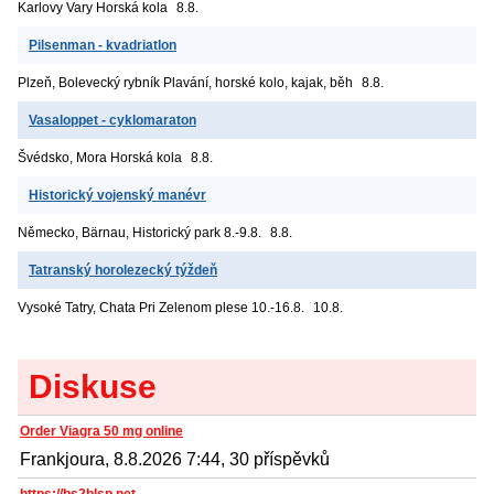
Karlovy Vary
Horská kola
8.8.
Pilsenman - kvadriatlon
Plzeň, Bolevecký rybník
Plavání, horské kolo, kajak, běh
8.8.
Vasaloppet - cyklomaraton
Švédsko, Mora
Horská kola
8.8.
Historický vojenský manévr
Německo, Bärnau, Historický park
8.-9.8.
8.8.
Tatranský horolezecký týždeň
Vysoké Tatry, Chata Pri Zelenom plese
10.-16.8.
10.8.
Diskuse
Order Viagra 50 mg online
Frankjoura, 8.8.2026 7:44, 30 příspěvků