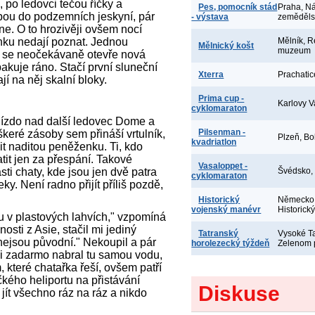
 po ledovci tečou říčky a
Pes, pomocník stád
Praha, N
ebou do podzemních jeskyní, pár
- výstava
zeměděl
e. O to hrozivěji ovšem nocí
pánku nedají poznat. Jednou
Mělník, R
Mělnický košt
muzeum
y se neočekávaně otevře nová
pakuje ráno. Stačí první sluneční
Xterra
Prachatic
í na něj skalní bloky.
Prima cup -
Karlovy V
cyklomaraton
hnízdo nad další ledovec Dome a
Pilsenman -
eškeré zásoby sem přináší vrtulník,
Plzeň, Bo
kvadriatlon
avit naditou peněženku. Ti, kdo
it jen za přespání. Takové
Vasaloppet -
sti chaty, kde jsou jen dvě patra
Švédsko,
cyklomaraton
y. Není radno přijít příliš pozdě,
Historický
Německo,
vojenský manévr
Historick
u v plastových lahvích," vzpomíná
sti z Asie, stačil mi jediný
Tatranský
Vysoké Ta
 nejsou původní." Nekoupil a pár
horolezecký týždeň
Zelenom 
si zadarmo nabral tu samou vodu,
, které chatařka řeší, ovšem patří
kého heliportu na přistávání
Diskuse
 jít všechno ráz na ráz a nikdo