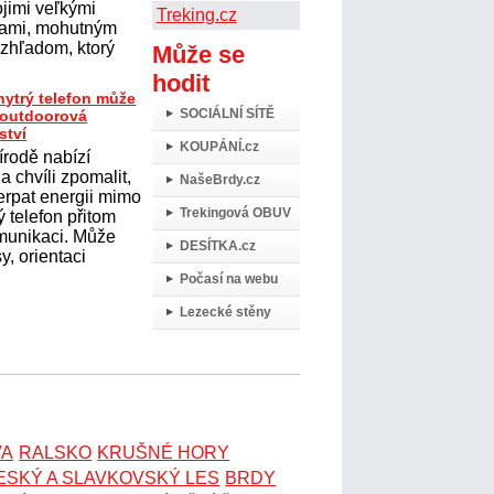
ojimi veľkými
Treking.cz
tiami, mohutným
zhľadom, ktorý
Může se
hodit
hytrý telefon může
SOCIÁLNÍ SÍTĚ
t outdoorová
ství
KOUPÁNÍ.cz
írodě nabízí
 chvíli zpomalit,
NašeBrdy.cz
erpat energii mimo
Trekingová OBUV
 telefon přitom
omunikaci. Může
DESÍTKA.cz
y, orientaci
Počasí na webu
Lezecké stěny
VA
RALSKO
KRUŠNÉ HORY
ESKÝ A SLAVKOVSKÝ LES
BRDY