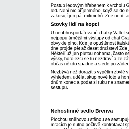
Postup ledovým hřebenem k vrcholu Go
led. Není nic příjemného, když se do 
zakusují jen pár milimetrů. Zde není r
Stovky lidí na kopci
U neobhospodařované chatky Vallot s
nejpopulárnějšími výstupy od chat Gra
obvykle plno. Kde je opuštěnost itals
dne projde pět až deset družstev! Zde j
Někteří už jen pletou nohama, často s
výšky, horolezci se tu nezdraví a ze
občas někdo spadne a sjede po zádec
Nezbývá než dorazit s vypětím zbylé v
výhledem, udělat skupinové foto a hon
dnům konec a podat si ruku na znamení
sestupu.
Nehostinné sedlo Brenva
Plochou sněhovou stěnou se sestupuje
mracích je nutno pečlivě kontrolavat 