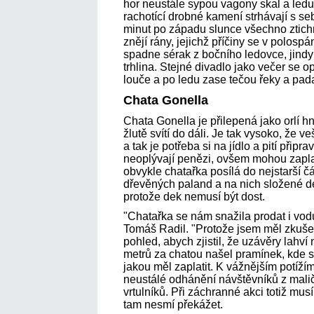
hor neustále sypou vagony skal a ledu,
rachotící drobné kamení strhávají s s
minut po západu slunce všechno ztichn
znějí rány, jejichž příčiny se v polos
spadne sérak z bočního ledovce, jind
trhlina. Stejné divadlo jako večer se o
louče a po ledu zase tečou řeky a padaj
Chata Gonella
Chata Gonella je přilepená jako orlí 
žlutě svítí do dáli. Je tak vysoko, že v
a tak je potřeba si na jídlo a pití připr
neoplývají penězi, ovšem mohou zaplat
obvykle chatařka posílá do nejstarší čá
dřevěných paland a na nich složené dek
protože dek nemusí být dost.
"Chatařka se nám snažila prodat i vod
Tomáš Radil. "Protože jsem měl zkušeno
pohled, abych zjistil, že uzávěry lahví
metrů za chatou našel pramínek, kde 
jakou měl zaplatit. K vážnějším potížím
neustálé odhánění návštěvníků z malič
vrtulníků. Při záchranné akci totiž musí
tam nesmí překážet.