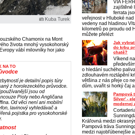
VIA FERR
zajištěné 
ferrata js
veřejnost v Hluboké nad
Kuba Turek
vedeny nad hladinou Vlt
kilometrů po proudu od 
můžete přelézt
ancouzského Chamonix na Mont
Jak vybrat
svého života mnohý vysokohorský
do krbu p
t Evropy vábí milovníky hor jako
chatě?
Víkend na
především
K NA TO
o hledání suchého paliv
ůvodce
zdlouhavém roztápění krb
většina z nás přeje co ne
bytností je detailní popis túry
dům, uvařit si horký čaj a
saný z horolezeckého průvodce.
používanější jsou od
Pampová t
ancouze Pioly nebo Angličana
Silver' - 
ffina. Od věci není ani mobilní
modernej 
efon, lavinový vyhledávač a
Cortaderi
řená pojistka pro vysokohorské
Sunningda
y.
Kráľovná medzi okrasným
Pampová tráva Sunningda
atnost
medzi najobľúbenejšie a