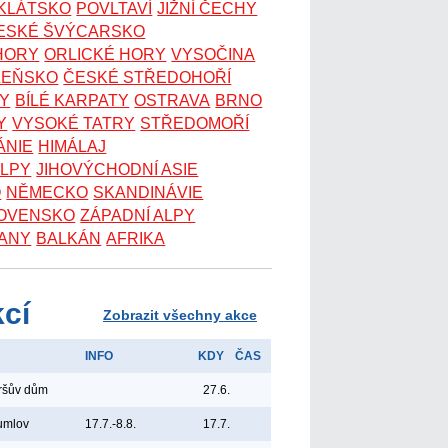
OKLÁTSKO
POVLTAVÍ
JIŽNÍ ČECHY
ESKÉ ŠVÝCARSKO
 HORY
ORLICKÉ HORY
VYSOČINA
ZEŇSKO
ČESKÉ STŘEDOHOŘÍ
KY
BÍLÉ KARPATY
OSTRAVA
BRNO
Y
VYSOKÉ TATRY
STŘEDOMOŘÍ
ÁNIE
HIMÁLAJ
ALPY
JIHOVÝCHODNÍ ASIE
O
NĚMECKO
SKANDINÁVIE
OVENSKO
ZÁPADNÍ ALPY
ANY
BALKÁN
AFRIKA
kcí
Zobrazit všechny akce
INFO
KDY
ČAS
yršův dům
27.6.
umlov
17.7.-8.8.
17.7.