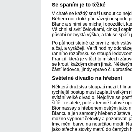
Se spaním je to těžké
V chatě se každý snaží usnout co nejdř
Během noci totiž přicházejí odspodu p
Blanc a s nimi se míchají opozdilci, kte
Všichni si svítí čelovkami, cinkají cep
působí nezvyklá výška, a tak se spáči j
Po půlnoci stejně už první z nich vstáv
a čaj, a vyrážejí. Ve tři hodiny odcháze
ranního rozbřesku se stoupá ledovcem 
Francií, která je v těchto místech zár
se kroutí každým dnem jinak. Některý
částí ledovce, jindy vpravo či uprostřed
Světelné divadlo na hřebeni
Některá družstva stoupají mezi trhlina
rychlejší postup musí zaplatit velkým 
svítání velké divadlo. Nejdříve se pos
štítě Trelatete, poté z temně fialové 
Bionnassay s hřebenem ostrým jako nů
Blancu a jen samotný hřeben zůstává 
možno vypnout čelovky a pozorovat, ja
tmy, mění barvu na neurčitou modř. Na
jako střecha stovky metrů do černých h