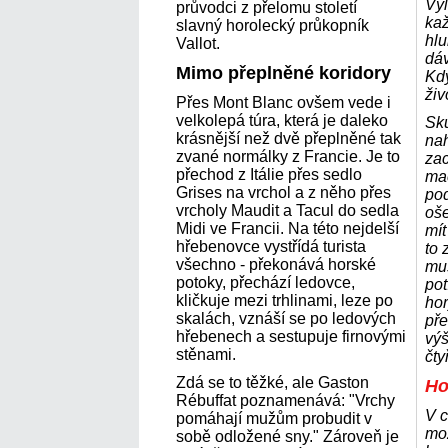
Výl
průvodci z přelomu století
ka
slavný horolecký průkopník
hlu
Vallot.
dáv
Mimo přeplněné koridory
Kdy
živ
Přes Mont Blanc ovšem vede i
velkolepá túra, která je daleko
Sku
krásnější než dvě přeplněné tak
nah
zvané normálky z Francie. Je to
za
přechod z Itálie přes sedlo
mač
Grises na vrchol a z něho přes
pod
vrcholy Maudit a Tacul do sedla
oše
Midi ve Francii. Na této nejdelší
mít
hřebenovce vystřídá turista
to
všechno - překonává horské
mus
potoky, přechází ledovce,
pot
kličkuje mezi trhlinami, leze po
hor
skalách, vznáší se po ledových
pře
hřebenech a sestupuje firnovými
vý
stěnami.
čty
Zdá se to těžké, ale Gaston
Ho
Rébuffat poznamenává: "Vrchy
V c
pomáhají mužům probudit v
mo
sobě odložené sny." Zároveň je