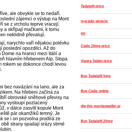
Tadalafil price
íve, ale obvykle se to nedaří.
oslední zájemci o výstup na Mont
п»їcialis generic
ří se z vrcholu teprve vracejí.
íny a skřípají mačkami, k tomu
Hi!
en neklidně převalují.
ají, narychlo vaří nějakou polévku
Cialis 20mg price
jí poslední opozdilci. Až do
Dome na hranici mezi Itálií a
oveň hlavním hřebenem Alp. Stopa
Viagra Tablet price
m rokem se dokonce chodí levou
.
Buy Tadalafil 5mg
mi bez navázání na lano, ale za
Buy Cialis online
rizikem. Na hřebeni začíná za
tříbří obrovské sněhové převisy na
opony vystoupí pozlacený
dig this martianwallet ai
ž, v dálce zasvítí kopule Mont
ještě pár okamžiků temný. Je
k se i on pozvolna prodírá ze
Buy Tadalafil 20mg
 obě strany spadají srázy strmé
lubin.