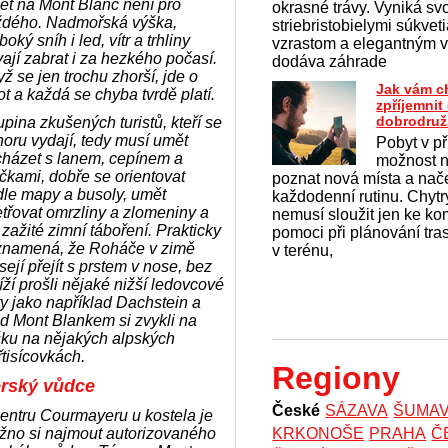
et na Mont Blanc není pro
okrasné trávy. Vyniká sv
ždého. Nadmořská výška,
striebristobielymi súkve
boký sníh i led, vítr a trhliny
vzrastom a elegantným v
ají zabrat i za hezkého počasí.
dodáva záhrade
ž se jen trochu zhorší, jde o
Jak vám c
ot a každá se chyba tvrdě platí.
zpříjemni
dobrodruž
pina zkušených turistů, kteří se
oru vydají, tedy musí umět
Pobyt v př
cházet s lanem, cepínem a
možnost na
kami, dobře se orientovat
poznat nová místa a nač
le mapy a busoly, umět
každodenní rutinu. Chytrý
třovat omrzliny a zlomeniny a
nemusí sloužit jen ke k
 zažité zimní táboření. Prakticky
pomoci při plánování tras
 znamená, že Roháče v zimě
v terénu,
ejí přejít s prstem v nose, bez
íží prošli nějaké nižší ledovcové
y jako například Dachstein a
d Mont Blankem si zvykli na
šku na nějakých alpských
řtisícovkách.
Regiony
rský vůdce
České
SÁZAVA
ŠUMA
entru Courmayeru u kostela je
žno si najmout autorizovaného
KRKONOŠE
PRAHA
Č