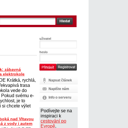
uživatel
heslo
k: zábavná
a elektrokole
E Krátká, rychlá,
Napsat článek
řekvapivá trasa
Napište nám
rokola vede do
. Pokud svému e-
Info o serveru
ychlost, je to
 si chcete výlet
Podívejte se na
inspiraci k
uboká nad Vltavou
cestování po
ná z vody i autem
Evropě
.