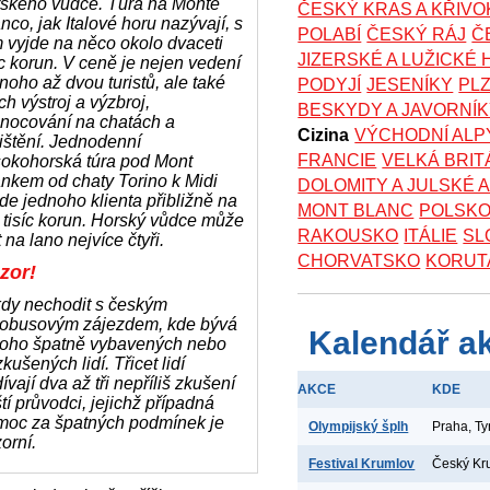
rského vůdce. Túra na Monte
ČESKÝ KRAS A KŘIV
nco, jak Italové horu nazývají, s
POLABÍ
ČESKÝ RÁJ
Č
 vyjde na něco okolo dvaceti
JIZERSKÉ A LUŽICKÉ
íc korun. V ceně je nejen vedení
noho až dvou turistů, ale také
PODYJÍ
JESENÍKY
PL
ich výstroj a výzbroj,
BESKYDY A JAVORNÍ
enocování na chatách a
Cizina
VÝCHODNÍ ALP
ištění. Jednodenní
FRANCIE
VELKÁ BRIT
sokohorská túra pod Mont
nkem od chaty Torino k Midi
DOLOMITY A JULSKÉ 
jde jednoho klienta přibližně na
MONT BLANC
POLSK
 tisíc korun. Horský vůdce může
RAKOUSKO
ITÁLIE
SL
t na lano nejvíce čtyři.
CHORVATSKO
KORUT
zor!
kdy nechodit s českým
tobusovým zájezdem, kde bývá
Kalendář a
oho špatně vybavených nebo
kušených lidí. Třicet lidí
ívají dva až tři nepříliš zkušení
AKCE
KDE
tí průvodci, jejichž případná
moc za špatných podmínek je
Olympijský šplh
Praha, T
zorní.
Festival Krumlov
Český Kr