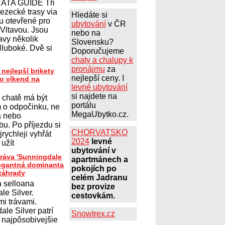
ATA GUIDE Tři
lezecké trasy via
Hledáte si
ou otevřené pro
ubytování
v ČR
 Vltavou. Jsou
nebo na
avy několik
Slovensku?
Hluboké. Dvě si
Doporučujeme
chaty a chalupy k
pronájmu
za
 nejlepší brikety
nejlepší ceny. I
ro víkend na
levné ubytování
si najdete na
 chatě má být
portálu
 o odpočinku, ne
MegaUbytko.cz.
a nebo
u. Po příjezdu si
CHORVATSKO
jrychleji vyhřát
2024
levné
 užít
ubytování v
ráva 'Sunningdale
apartmánech a
elegantná dominanta
pokojích po
záhrady
celém Jadranu
a selloana
bez provize
le Silver.
cestovkám.
i trávami.
le Silver patrí
Snowtrex.cz
 najpôsobivejšie