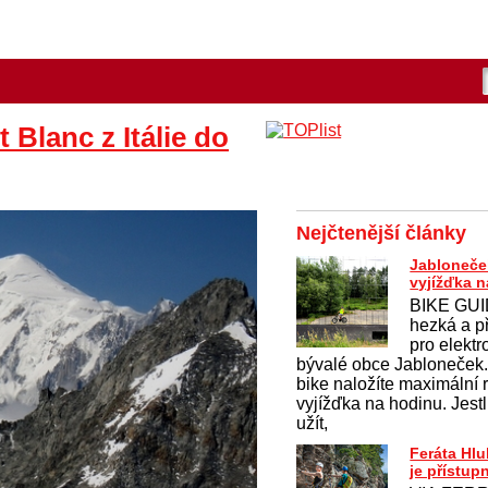
Blanc z Itálie do
Nejčtenější články
Jabloneče
vyjížďka n
BIKE GUID
hezká a p
pro elekt
bývalé obce Jabloneček
bike naložíte maximální r
vyjížďka na hodinu. Jestli
užít,
Feráta Hl
je přístup