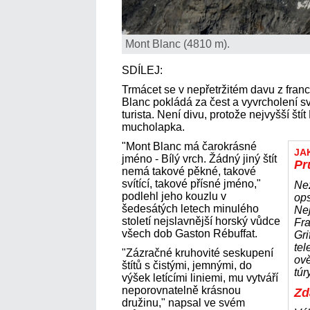
Mont Blanc (4810 m).
SDÍLEJ:
Trmácet se v nepřetržitém davu z fr
Blanc pokládá za čest a vyvrcholení 
turista. Není divu, protože nejvyšší ští
mucholapka.
"Mont Blanc má čarokrásné
JA
jméno - Bílý vrch. Žádný jiný štít
Pr
nemá takové pěkné, takové
svítící, takové přísné jméno,"
Nez
podlehl jeho kouzlu v
op
šedesátých letech minulého
Nej
století nejslavnější horský vůdce
Fr
všech dob Gaston Rébuffat.
Gri
tel
"Zázračné kruhovité seskupení
ově
štítů s čistými, jemnými, do
túr
výšek letícími liniemi, mu vytváří
neporovnatelně krásnou
Zd
družinu," napsal ve svém