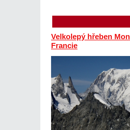
Velkolepý hřeben Mont 
Francie