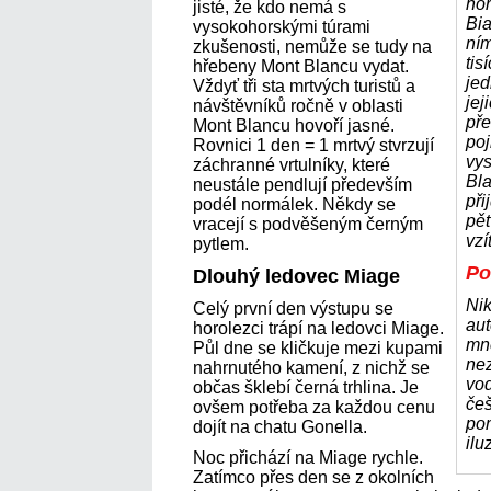
ho
jisté, že kdo nemá s
Bia
vysokohorskými túrami
ním
zkušenosti, nemůže se tudy na
tis
hřebeny Mont Blancu vydat.
jed
Vždyť tři sta mrtvých turistů a
jej
návštěvníků ročně v oblasti
př
Mont Blancu hovoří jasné.
poj
Rovnici 1 den = 1 mrtvý stvrzují
vy
záchranné vrtulníky, které
Bla
neustále pendlují především
při
podél normálek. Někdy se
pět
vracejí s podvěšeným černým
vzí
pytlem.
Po
Dlouhý ledovec Miage
Ni
Celý první den výstupu se
au
horolezci trápí na ledovci Miage.
mn
Půl dne se kličkuje mezi kupami
nez
nahrnutého kamení, z nichž se
vod
občas šklebí černá trhlina. Je
češ
ovšem potřeba za každou cenu
po
dojít na chatu Gonella.
ilu
Noc přichází na Miage rychle.
Zatímco přes den se z okolních