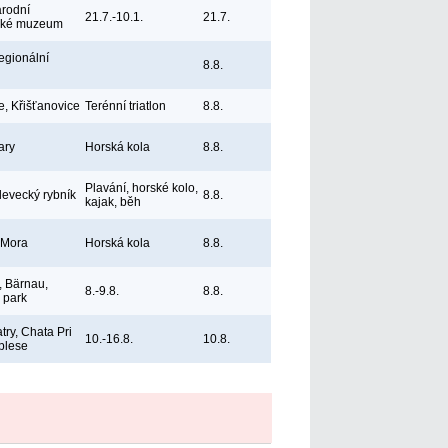
árodní
21.7.-10.1.
21.7.
ské muzeum
egionální
8.8.
e, Křišťanovice
Terénní triatlon
8.8.
ary
Horská kola
8.8.
Plavání, horské kolo,
levecký rybník
8.8.
kajak, běh
 Mora
Horská kola
8.8.
 Bärnau,
8.-9.8.
8.8.
ý park
try, Chata Pri
10.-16.8.
10.8.
plese