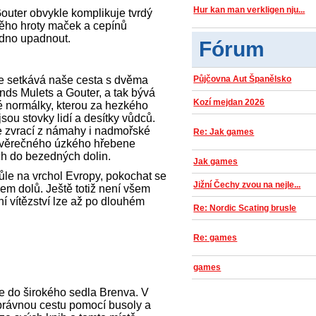
Hur kan man verkligen nju...
uter obvykle komplikuje tvrdý
něho hroty maček a cepínů
adno upadnout.
Fórum
e setkává naše cesta s dvěma
Půjčovna Aut Španělsko
nds Mulets a Gouter, a tak bývá
Kozí mejdan 2026
ké normálky, kterou za hezkého
sou stovky lidí a desítky vůdců.
e zvrací z námahy i nadmořské
Re: Jak games
 závěrečného úzkého hřebene
h do bezedných dolin.
Jak games
ůle na vrchol Evropy, pokochat se
Jižní Čechy zvou na nejle...
em dolů. Ještě totiž není všem
 vítězství lze až po dlouhém
Re: Nordic Scating brusle
Re: games
games
 do širokého sedla Brenva. V
správnou cestu pomocí busoly a