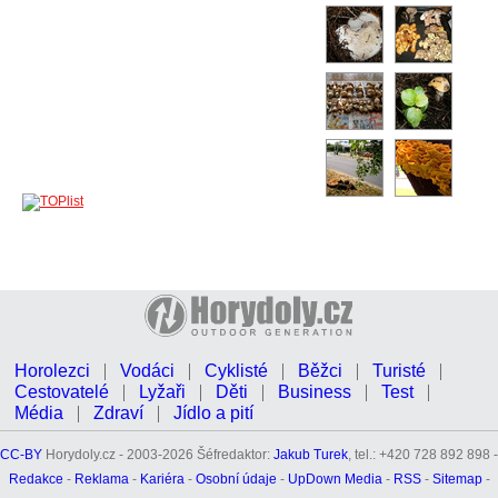
Horolezci
Vodáci
Cyklisté
Běžci
Turisté
Cestovatelé
Lyžaři
Děti
Business
Test
Média
Zdraví
Jídlo a pití
CC-BY
Horydoly.cz - 2003-2026 Šéfredaktor:
Jakub Turek
, tel.: +420 728 892 898 -
Redakce
-
Reklama
-
Kariéra
-
Osobní údaje
-
UpDown Media
-
RSS
-
Sitemap
-