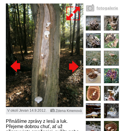
fotogalerie
V okolí Jevan 14.9.2012.
Zdena Kmenová
Přinášíme zprávy z lesů a luk.
Přejeme dobrou chuť, ať už