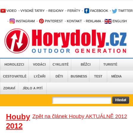
VIDEO
-
VYSOKÉ TATRY
-
REGIONY
-
FERÁTY
-
FACEBOOK
-
TWITTER
-
INSTAGRAM
-
PINTEREST
-
KONTAKT
-
REKLAMA
-
ENGLISH
HOROLEZCI
VODÁCI
CYKLISTÉ
BĚŽCI
TURISTÉ
CESTOVATELÉ
LYŽAŘI
DĚTI
BUSINESS
TEST
MÉDIA
ZDRAVÍ
JÍDLO A PITÍ
Houby
Zpět na článek Houby AKTUÁLNĚ 2012
2012