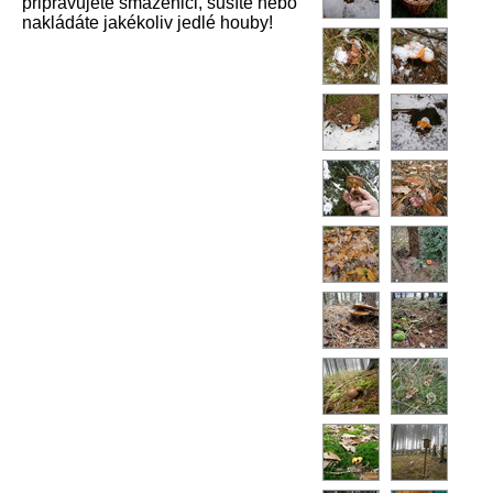
připravujete smaženici, sušíte nebo
nakládáte jakékoliv jedlé houby!