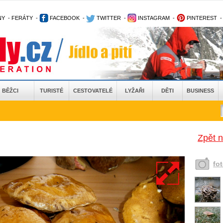
NY
-
FERÁTY
-
FACEBOOK
-
TWITTER
-
INSTAGRAM
-
PINTEREST
BĚŽCI
TURISTÉ
CESTOVATELÉ
LYŽAŘI
DĚTI
BUSINESS
Zpět 
fo