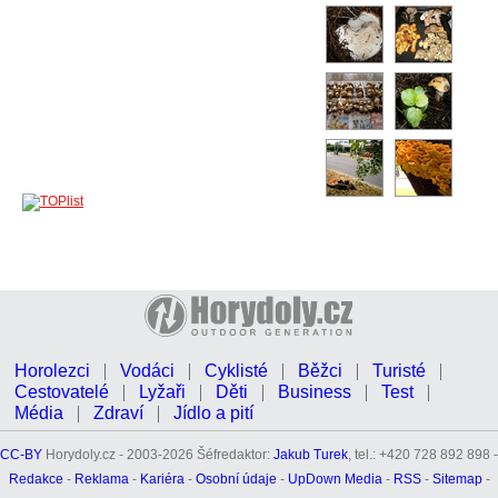
Horolezci
Vodáci
Cyklisté
Běžci
Turisté
Cestovatelé
Lyžaři
Děti
Business
Test
Média
Zdraví
Jídlo a pití
CC-BY
Horydoly.cz - 2003-2026 Šéfredaktor:
Jakub Turek
, tel.: +420 728 892 898 -
Redakce
-
Reklama
-
Kariéra
-
Osobní údaje
-
UpDown Media
-
RSS
-
Sitemap
-