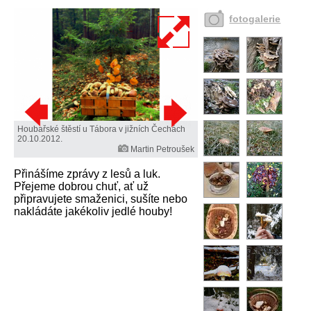
fotogalerie
Houbařské štěstí u Tábora v jižních Čechách
20.10.2012.
Martin Petroušek
Přinášíme zprávy z lesů a luk.
Přejeme dobrou chuť, ať už
připravujete smaženici, sušíte nebo
nakládáte jakékoliv jedlé houby!