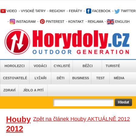
VIDEO
-
VYSOKÉ TATRY
-
REGIONY
-
FERÁTY
-
FACEBOOK
-
TWITTER
-
INSTAGRAM
-
PINTEREST
-
KONTAKT
-
REKLAMA
-
ENGLISH
HOROLEZCI
VODÁCI
CYKLISTÉ
BĚŽCI
TURISTÉ
CESTOVATELÉ
LYŽAŘI
DĚTI
BUSINESS
TEST
MÉDIA
ZDRAVÍ
JÍDLO A PITÍ
Houby
Zpět na článek Houby AKTUÁLNĚ 2012
2012