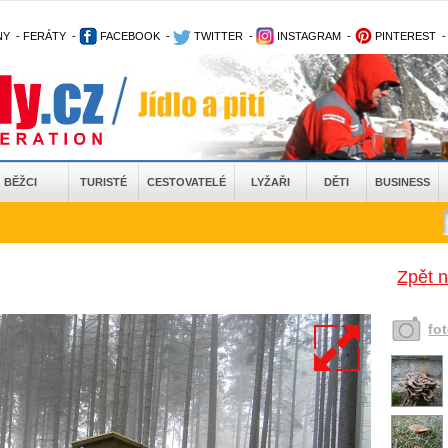
NY
-
FERÁTY
-
FACEBOOK
-
TWITTER
-
INSTAGRAM
-
PINTEREST
BĚŽCI
TURISTÉ
CESTOVATELÉ
LYŽAŘI
DĚTI
BUSINESS
Zpět 
fo