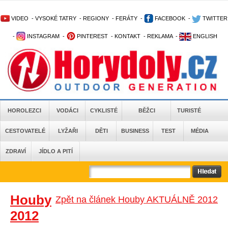
VIDEO
-
VYSOKÉ TATRY
-
REGIONY
-
FERÁTY
-
FACEBOOK
-
TWITTER
-
INSTAGRAM
-
PINTEREST
-
KONTAKT
-
REKLAMA
-
ENGLISH
HOROLEZCI
VODÁCI
CYKLISTÉ
BĚŽCI
TURISTÉ
CESTOVATELÉ
LYŽAŘI
DĚTI
BUSINESS
TEST
MÉDIA
ZDRAVÍ
JÍDLO A PITÍ
Houby
Zpět na článek Houby AKTUÁLNĚ 2012
2012