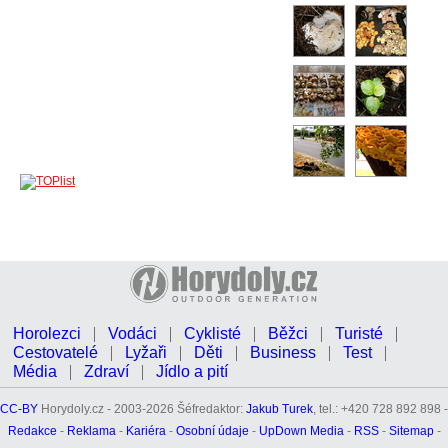
Horolezci
Vodáci
Cyklisté
Běžci
Turisté
Cestovatelé
Lyžaři
Děti
Business
Test
Média
Zdraví
Jídlo a pití
CC-BY
Horydoly.cz - 2003-2026 Šéfredaktor:
Jakub Turek
, tel.: +420 728 892 898 -
Redakce
-
Reklama
-
Kariéra
-
Osobní údaje
-
UpDown Media
-
RSS
-
Sitemap
-