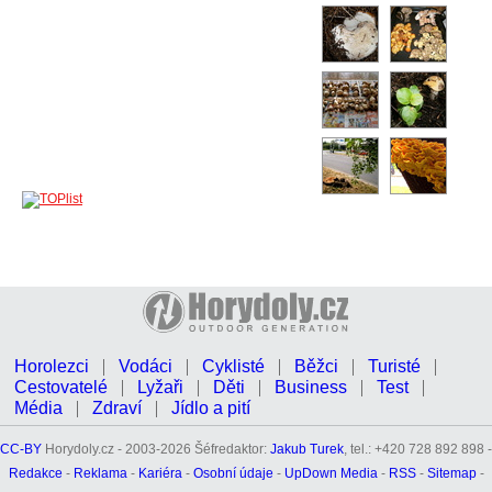
Horolezci
Vodáci
Cyklisté
Běžci
Turisté
Cestovatelé
Lyžaři
Děti
Business
Test
Média
Zdraví
Jídlo a pití
CC-BY
Horydoly.cz - 2003-2026 Šéfredaktor:
Jakub Turek
, tel.: +420 728 892 898 -
Redakce
-
Reklama
-
Kariéra
-
Osobní údaje
-
UpDown Media
-
RSS
-
Sitemap
-