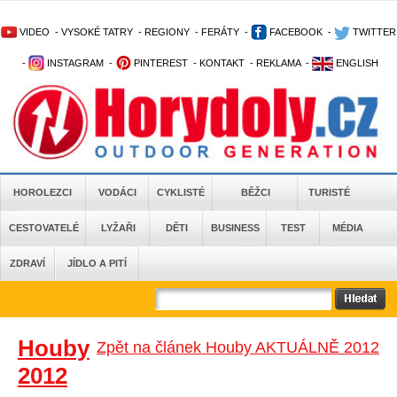
VIDEO
-
VYSOKÉ TATRY
-
REGIONY
-
FERÁTY
-
FACEBOOK
-
TWITTER
-
INSTAGRAM
-
PINTEREST
-
KONTAKT
-
REKLAMA
-
ENGLISH
HOROLEZCI
VODÁCI
CYKLISTÉ
BĚŽCI
TURISTÉ
CESTOVATELÉ
LYŽAŘI
DĚTI
BUSINESS
TEST
MÉDIA
ZDRAVÍ
JÍDLO A PITÍ
Houby
Zpět na článek Houby AKTUÁLNĚ 2012
2012