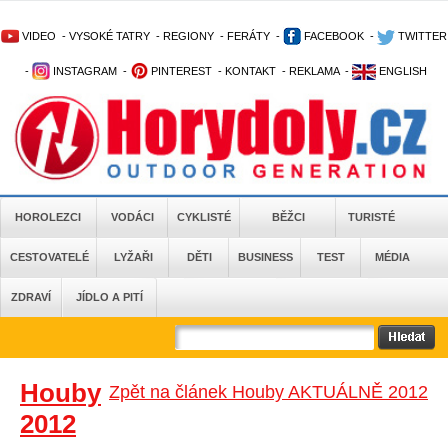
VIDEO
-
VYSOKÉ TATRY
-
REGIONY
-
FERÁTY
-
FACEBOOK
-
TWITTER
-
INSTAGRAM
-
PINTEREST
-
KONTAKT
-
REKLAMA
-
ENGLISH
HOROLEZCI
VODÁCI
CYKLISTÉ
BĚŽCI
TURISTÉ
CESTOVATELÉ
LYŽAŘI
DĚTI
BUSINESS
TEST
MÉDIA
ZDRAVÍ
JÍDLO A PITÍ
Houby
Zpět na článek Houby AKTUÁLNĚ 2012
2012