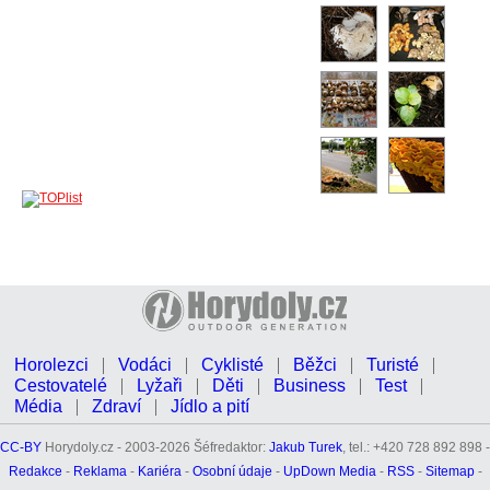
Horolezci
Vodáci
Cyklisté
Běžci
Turisté
Cestovatelé
Lyžaři
Děti
Business
Test
Média
Zdraví
Jídlo a pití
CC-BY
Horydoly.cz - 2003-2026 Šéfredaktor:
Jakub Turek
, tel.: +420 728 892 898 -
Redakce
-
Reklama
-
Kariéra
-
Osobní údaje
-
UpDown Media
-
RSS
-
Sitemap
-