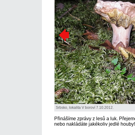
Srbsko, lokalita V boroví 7.10.2012.
Přinášíme zprávy z lesů a luk. Přejem
nebo nakládáte jakékoliv jedlé houby!