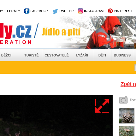
NY
-
FERÁTY
-
FACEBOOK
-
TWITTER
-
INSTAGRAM
-
PINTEREST
BĚŽCI
TURISTÉ
CESTOVATELÉ
LYŽAŘI
DĚTI
BUSINESS
Zpět 
fo