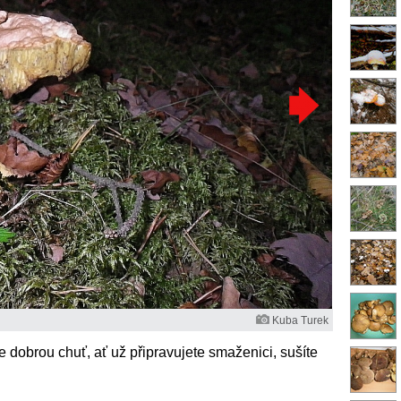
Kuba Turek
e dobrou chuť, ať už připravujete smaženici, sušíte