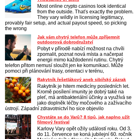
Most online crypto casinos look identical
from the outside. That's exactly the problem.
They vary wildly in licensing legitimacy,
provably fair setup, and actual payout speed, so picking
the wrong
Jak vám chytrý telefon může zpříjemnit
outdoorová dobrodružství
Pobyt v přírodě nabízí možnost na chvíli
zpomalit, poznat nová místa a načerpat
energii mimo každodenní rutinu. Chytrý
telefon přitom nemusí sloužit jen ke komunikaci. Může
pomoci při plánování trasy, orientaci v terénu,
Rakytník řešetlákový aneb sibiřský zázrak
Rakytník je hitem medicíny posledních let.
Kromě posílení imunity je dobrý také na
pleť, má antibakteriální účinky a využívá se
jako doplněk léčby močového a zažívacího
ústrojí. Západní zdravotnictví ho sice objevilo
Chystáte se do Varů? 8 tipů, jak naplno užít
filmový festival
Karlovy Vary opět ožily událostí roku. Od 3.
do 11. července se koná jubilejní 60. ročník