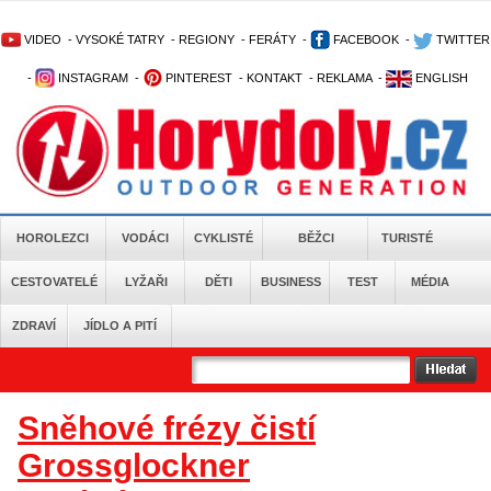
VIDEO
-
VYSOKÉ TATRY
-
REGIONY
-
FERÁTY
-
FACEBOOK
-
TWITTER
-
INSTAGRAM
-
PINTEREST
-
KONTAKT
-
REKLAMA
-
ENGLISH
HOROLEZCI
VODÁCI
CYKLISTÉ
BĚŽCI
TURISTÉ
CESTOVATELÉ
LYŽAŘI
DĚTI
BUSINESS
TEST
MÉDIA
ZDRAVÍ
JÍDLO A PITÍ
Sněhové frézy čistí
Grossglockner