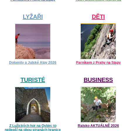
LYŽAŘI
DĚTI
Dolomity a Julské Alpy 2026
Parníkem z Prahy na Slapy
TURISTÉ
BUSINESS
Z Lužických hor na Oybin: to
Ralsko AKTUÁLNĚ 2026
nejlepší na obou stranách hranice