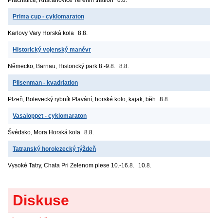
Prima cup - cyklomaraton
Karlovy Vary
Horská kola
8.8.
Historický vojenský manévr
Německo, Bärnau, Historický park
8.-9.8.
8.8.
Pilsenman - kvadriatlon
Plzeň, Bolevecký rybník
Plavání, horské kolo, kajak, běh
8.8.
Vasaloppet - cyklomaraton
Švédsko, Mora
Horská kola
8.8.
Tatranský horolezecký týždeň
Vysoké Tatry, Chata Pri Zelenom plese
10.-16.8.
10.8.
Diskuse