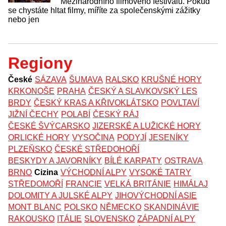
Mezinárodního filmového festivalu. Pokud
se chystáte hltat filmy, míříte za společenskými zážitky
nebo jen
Regiony
České
SÁZAVA
ŠUMAVA
RALSKO
KRUŠNÉ HORY
KRKONOŠE
PRAHA
ČESKÝ A SLAVKOVSKÝ LES
BRDY
ČESKÝ KRAS A KŘIVOKLÁTSKO
POVLTAVÍ
JIŽNÍ ČECHY
POLABÍ
ČESKÝ RÁJ
ČESKÉ ŠVÝCARSKO
JIZERSKÉ A LUŽICKÉ HORY
ORLICKÉ HORY
VYSOČINA
PODYJÍ
JESENÍKY
PLZEŇSKO
ČESKÉ STŘEDOHOŘÍ
BESKYDY A JAVORNÍKY
BÍLÉ KARPATY
OSTRAVA
BRNO
Cizina
VÝCHODNÍ ALPY
VYSOKÉ TATRY
STŘEDOMOŘÍ
FRANCIE
VELKÁ BRITÁNIE
HIMÁLAJ
DOLOMITY A JULSKÉ ALPY
JIHOVÝCHODNÍ ASIE
MONT BLANC
POLSKO
NĚMECKO
SKANDINÁVIE
RAKOUSKO
ITÁLIE
SLOVENSKO
ZÁPADNÍ ALPY