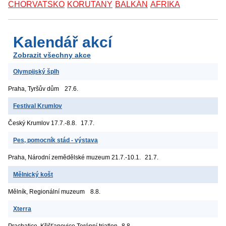
CHORVATSKO
KORUTANY
BALKÁN
AFRIKA
Kalendář akcí
Zobrazit všechny akce
Olympijský šplh
Praha, Tyršův dům
27.6.
Festival Krumlov
Český Krumlov
17.7.-8.8.
17.7.
Pes, pomocník stád - výstava
Praha, Národní zemědělské muzeum
21.7.-10.1.
21.7.
Mělnický košt
Mělník, Regionální muzeum
8.8.
Xterra
Prachatice, Křišťanovice
Terénní triatlon
8.8.