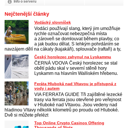
Info o serveru
Nejčtenější články
Vodácký slovníček
Vodáci používají slang, který jim umožňuje
rychle označovat nebezpečná místa
a zároveň se domlouvat během plavby, co
a jak budou dělat. S lehkým pohrdáním se
navzájem dělí na cákaly (kajakáři), splouvače (raftaři) a ty,
Český horolezec zahynul na Lyskammu
ČERNÁ VDOVA Český horolezec se stal
obětí pádu skal v severní stěně hory
Lyskamm na hlavním Walliském hřebenu.
Feráta Hluboká nad Vltavou je přístupná z
vody i autem
VIA FERRATA GUIDE Tři zajištěné lezecké
trasy via ferrata jsou otevřené pro veřejnost
v Hluboké nad Vltavou. Jsou vedeny nad
hladinou Vltavy několik kilometrů po proudu od Hluboké.
Dvě si můžete přelézt
Top Online Crypto Casinos Offering
Thousands of Slots