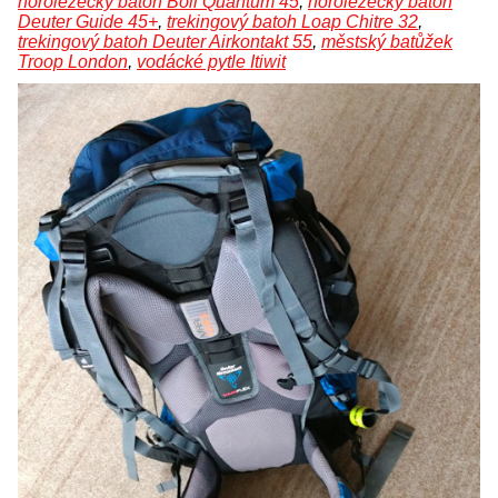
horolezecký batoh Boll Quantum 45
,
horolezecký batoh
Deuter Guide 45+
,
trekingový batoh Loap Chitre 32
,
trekingový batoh Deuter Airkontakt 55
,
městský batůžek
Troop London
,
vodácké pytle Itiwit