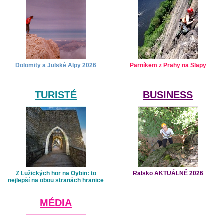
Dolomity a Julské Alpy 2026
Parníkem z Prahy na Slapy
TURISTÉ
BUSINESS
Z Lužických hor na Oybin: to
Ralsko AKTUÁLNĚ 2026
nejlepší na obou stranách hranice
MÉDIA