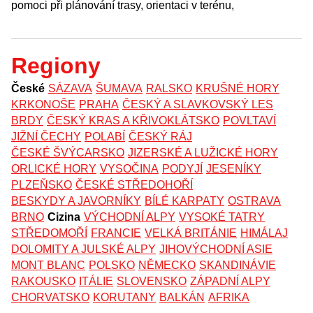
pomoci při plánování trasy, orientaci v terénu,
Regiony
České
SÁZAVA
ŠUMAVA
RALSKO
KRUŠNÉ HORY
KRKONOŠE
PRAHA
ČESKÝ A SLAVKOVSKÝ LES
BRDY
ČESKÝ KRAS A KŘIVOKLÁTSKO
POVLTAVÍ
JIŽNÍ ČECHY
POLABÍ
ČESKÝ RÁJ
ČESKÉ ŠVÝCARSKO
JIZERSKÉ A LUŽICKÉ HORY
ORLICKÉ HORY
VYSOČINA
PODYJÍ
JESENÍKY
PLZEŇSKO
ČESKÉ STŘEDOHOŘÍ
BESKYDY A JAVORNÍKY
BÍLÉ KARPATY
OSTRAVA
BRNO
Cizina
VÝCHODNÍ ALPY
VYSOKÉ TATRY
STŘEDOMOŘÍ
FRANCIE
VELKÁ BRITÁNIE
HIMÁLAJ
DOLOMITY A JULSKÉ ALPY
JIHOVÝCHODNÍ ASIE
MONT BLANC
POLSKO
NĚMECKO
SKANDINÁVIE
RAKOUSKO
ITÁLIE
SLOVENSKO
ZÁPADNÍ ALPY
CHORVATSKO
KORUTANY
BALKÁN
AFRIKA