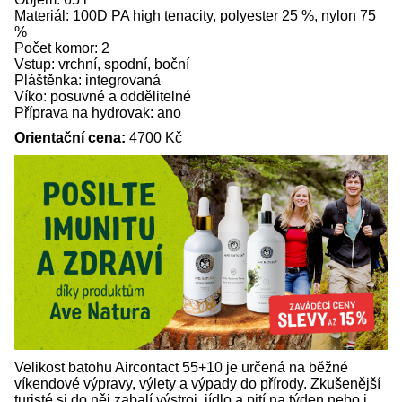
Materiál: 100D PA high tenacity, polyester 25 %, nylon 75
%
Počet komor: 2
Vstup: vrchní, spodní, boční
Pláštěnka: integrovaná
Víko: posuvné a oddělitelné
Příprava na hydrovak: ano
Orientační cena:
4700 Kč
Velikost batohu Aircontact 55+10 je určená na běžné
víkendové výpravy, výlety a výpady do přírody. Zkušenější
turisté si do něj zabalí výstroj, jídlo a pití na týden nebo i