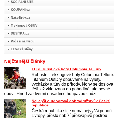
SOCIÁLNÍ SÍTĚ
KOUPÁNÍ.cz
NašeBrdy.cz
Trekingová OBUV
DESÍTKA.cz
Počasí na webu
Lezecké stěny
Nejčtenější články
TEST Turistické boty Columbia Tellurix
Robustní trekkingové boty Columbia Tellurix
Titanium OutDry obouváme na výlety,
vycházky a túry do přírody. Nohy se doslova
těší, až vklouznou do pohodlné, ale pevné
obuvi. Hned za dveřmí nasadíme houpavou chůzi
Nejlepší outdoorová dobrodružství v České
republice
Česká republika sice nemá nejvyšší pohoří
Evropy, přesto nabízí překvapivě pestrou