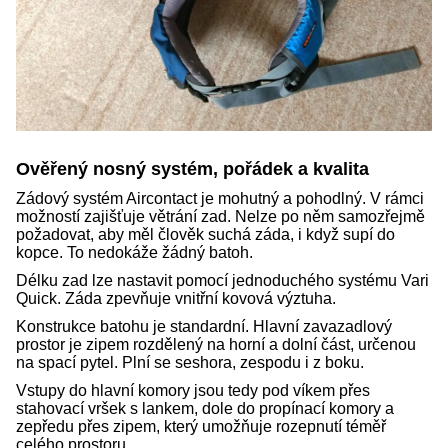
Ověřený nosný systém, pořádek a kvalita
Zádový systém Aircontact je mohutný a pohodlný. V rámci
možností zajišťuje větrání zad. Nelze po něm samozřejmě
požadovat, aby měl člověk suchá záda, i když supí do
kopce. To nedokáže žádný batoh.
Délku zad lze nastavit pomocí jednoduchého systému Vari
Quick. Záda zpevňuje vnitřní kovová výztuha.
Konstrukce batohu je standardní. Hlavní zavazadlový
prostor je zipem rozdělený na horní a dolní část, určenou
na spací pytel. Plní se seshora, zespodu i z boku.
Vstupy do hlavní komory jsou tedy pod víkem přes
stahovací vršek s lankem, dole do propínací komory a
zepředu přes zipem, který umožňuje rozepnutí téměř
celého prostoru.