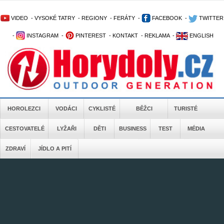
VIDEO
-
VYSOKÉ TATRY
-
REGIONY
-
FERÁTY
-
FACEBOOK
-
TWITTER
-
INSTAGRAM
-
PINTEREST
-
KONTAKT
-
REKLAMA
-
ENGLISH
HOROLEZCI
VODÁCI
CYKLISTÉ
BĚŽCI
TURISTÉ
CESTOVATELÉ
LYŽAŘI
DĚTI
BUSINESS
TEST
MÉDIA
ZDRAVÍ
JÍDLO A PITÍ