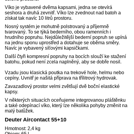
Víko je vybavené dvěma kapsami, jedna se otevírá
seshora a druhá zevnitř. Víko lze zvednout nad batoh a
získat tak navíc 10 litrů prostoru.
Nosný systém je mohutně polstrovaný a příjemně
tvarovaný. To se týká bederního, obou ramenních i
hrudního popruhu. Nejdůležitější bederní popruh se upíná
na jednu sponu uprostřed a dotahuje se oběma směry.
Navíc je vybavený síťovými kapsičkami.
Další čtyři kompresní popruhy na bocích slouží ke stažení
batohu, pokud není zcela naplněný, aby se dobře nosil.
Vzadu jsou klasická poutka na trekové hole, helmu nebo
cepíny. Uvnitř je našitá příprava na třílitrový hydrovak.
Zavazadlový prostor velmi zvětšují dvě boční elastické
kapsy.
V některých situacích oceňujeme integrovanou pláštěnku
a také odepínací víko, který lze několika pohyby změnit na
malý batůžek.
Deuter Aircontact 55+10
Hmotnost: 2,4 kg
Objem: 65 l