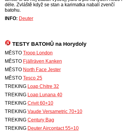
déle. Zvláště když se stan a karimatka nabalí zvenčí
batohu.
INFO:
Deuter
TESTY BATOHŮ na Horydoly
MĚSTO
Troop London
MĚSTO
Fjällräven Kanken
MĚSTO
North Face Jester
MĚSTO
Tesco 25
TREKING
Loap Chitre 32
TREKING
Loap Lunana 40
TREKING
Crivit 60+10
TREKING
Vaude Versametric 70+10
TREKING
Century Bag
TREKING
Deuter Aircontact 55+10