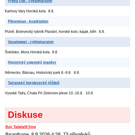
Prima cup - cyklomaraton
Karlovy Vary
Horská kola
8.8.
Pilsenman - kvadriatlon
Plzeň, Bolevecký rybník
Plavání, horské kolo, kajak, běh
8.8.
Vasaloppet - cyklomaraton
Švédsko, Mora
Horská kola
8.8.
Historický vojenský manévr
Německo, Bärnau, Historický park
8.-9.8.
8.8.
Tatranský horolezecký týždeň
Vysoké Tatry, Chata Pri Zelenom plese
10.-16.8.
10.8.
Diskuse
Buy Tadalafil 5mg
Brianthape, 8.8.2026 4:28, 73 příspěvků