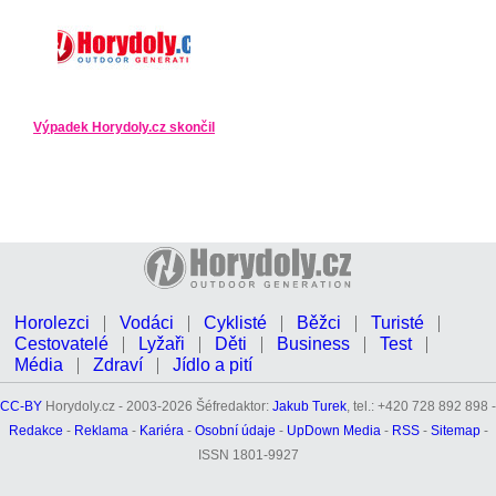
Výpadek Horydoly.cz skončil
Horolezci
Vodáci
Cyklisté
Běžci
Turisté
Cestovatelé
Lyžaři
Děti
Business
Test
Média
Zdraví
Jídlo a pití
CC-BY
Horydoly.cz - 2003-2026 Šéfredaktor:
Jakub Turek
, tel.: +420 728 892 898 -
Redakce
-
Reklama
-
Kariéra
-
Osobní údaje
-
UpDown Media
-
RSS
-
Sitemap
-
ISSN 1801-9927