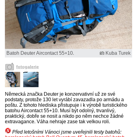
Batoh Deuter Aircontact 55+10.
Kuba Turek
fotogalerie
Německá značka Deuter je konzervativní už ze své
podstaty, protože 130 let vyrábí zavazadla po armádu a
poštu. Z tohoto hlediska přistupuje i k výrobě turistického
batohu Aircontact 55+10. Musí být odolný, trvanlivý,
praktický, dobře se nosit a nikdo po něm nechce žádné
extravagance. Váha nehraje zase tak velkou roli.
Před letošními Vánoci jsme uveřejnili testy batohů: