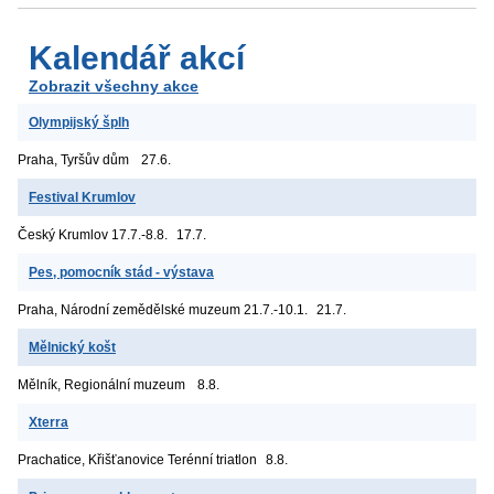
Kalendář akcí
Zobrazit všechny akce
Olympijský šplh
Praha, Tyršův dům
27.6.
Festival Krumlov
Český Krumlov
17.7.-8.8.
17.7.
Pes, pomocník stád - výstava
Praha, Národní zemědělské muzeum
21.7.-10.1.
21.7.
Mělnický košt
Mělník, Regionální muzeum
8.8.
Xterra
Prachatice, Křišťanovice
Terénní triatlon
8.8.