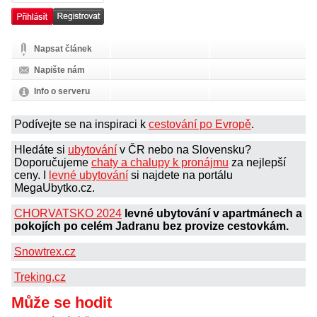
Napsat článek
Napište nám
Info o serveru
Podívejte se na inspiraci k
cestování po Evropě
.
Hledáte si
ubytování
v ČR nebo na Slovensku?
Doporučujeme
chaty a chalupy k pronájmu
za nejlepší
ceny. I
levné ubytování
si najdete na portálu
MegaUbytko.cz.
CHORVATSKO 2024
levné ubytování v apartmánech a
pokojích po celém Jadranu bez provize cestovkám.
Snowtrex.cz
Treking.cz
Může se hodit