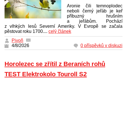
Aronie čili temnoplodec
neboli černý jeřáb je keř
příbuzný hrušním
a jeřábům. Pochází
z vlhkých lesů Severní Ameriky. V Evropě se začala
pěstovat roku 1700....
celý článek
Pivoň
4/8/2026
0 příspěvků v diskuzi
Horolezec se zřítil z Beraních rohů
TEST Elektrokolo Touroll S2