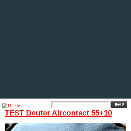
TEST Deuter Aircontact 55+10