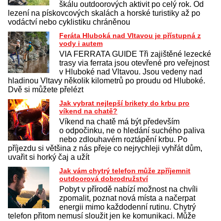
škálu outdoorových aktivit po celý rok. Od
lezení na pískovcových skalách a horské turistiky až po
vodáctví nebo cyklistiku chráněnou
Feráta Hluboká nad Vltavou je přístupná z
vody i autem
VIA FERRATA GUIDE Tři zajištěné lezecké
trasy via ferrata jsou otevřené pro veřejnost
v Hluboké nad Vltavou. Jsou vedeny nad
hladinou Vltavy několik kilometrů po proudu od Hluboké.
Dvě si můžete přelézt
Jak vybrat nejlepší brikety do krbu pro
víkend na chatě?
Víkend na chatě má být především
o odpočinku, ne o hledání suchého paliva
nebo zdlouhavém roztápění krbu. Po
příjezdu si většina z nás přeje co nejrychleji vyhřát dům,
uvařit si horký čaj a užít
Jak vám chytrý telefon může zpříjemnit
outdoorová dobrodružství
Pobyt v přírodě nabízí možnost na chvíli
zpomalit, poznat nová místa a načerpat
energii mimo každodenní rutinu. Chytrý
telefon přitom nemusí sloužit jen ke komunikaci. Může