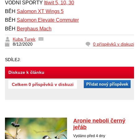
VODNÍ SPORTY
Itiwit 5, 10, 30
BĚH
Salomon XT Wings 5
BĚH
Salomon Elevate Commuter
BĚH
Berghaus Mach
Kuba Turek
8/12/2020
0 příspěvků v diskuzi
SDÍLEJ:
Diskuze k článku
Celkem 0 příspěvků v diskuzi
Přidat nový příspěvek
Aronie neboli černý
jeřáb
Vydáno před 4 dny